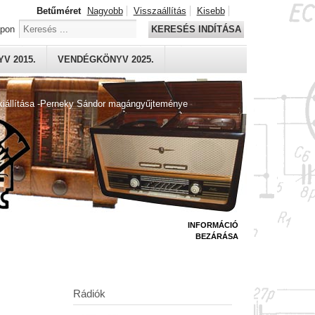
Betűméret
Nagyobb
Visszaállítás
Kisebb
apon
KERESÉS INDÍTÁSA
V 2015.
VENDÉGKÖNYV 2025.
kiállítása -Perneky Sándor magángyűjteménye
INFORMÁCIÓ
BEZÁRÁSA
Rádiók