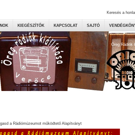
Keresés a honl
ONOK
KIEGÉSZÍTŐK
KAPCSOLAT
SAJTÓ
VENDÉGKÖNY
Öreg Rádiók 
ogasd a Rádiómúzeumot működtető Alapítványt