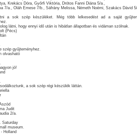
tya, Krekács Dóra, Győrfi Viktória, Drótos Fanni Diána 5/a.,
a 7/a., Oláh Emese 7/b., Sáfrány Melissa, Németh Noémi, Szakács Dávid 5/
átni a sok szép készüléket. Még több lelkesedést ad a saját gyűjt
éhez.
log látni, hogy ennyi idő után is hibátlan állapotban és vidáman szólnak.
olt (Pécs)
ltán
.
 e szép gyűjteményhez.
m olvasható
5.
 nagyon jó!
und
4.
sodálkoztunk, a sok szép régi készülék láttán.
briella
r
. Aszód
ma Judit
audia 2/a.
. Saturday
small museum.
 - Holland