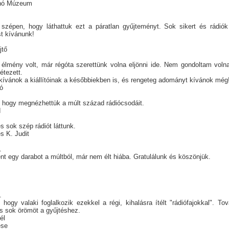
nó Múzeum
szépen, hogy láthattuk ezt a páratlan gyűjteményt. Sok sikert és rádiók
t kívánunk!
jtő
élmény volt, már régóta szerettünk volna eljönni ide. Nem gondoltam voln
létezett.
 kívánok a kiállítóinak a későbbiekben is, és rengeteg adományt kívánok még
ló
 hogy megnézhettük a múlt század rádiócsodáit.
d
 és sok szép rádiót láttunk.
s K. Judit
.
t egy darabot a múltból, már nem élt hiába. Gratulálunk és köszönjük.
t
t
.
hogy valaki foglalkozik ezekkel a régi, kihalásra ítélt "rádiófajokkal". Tov
s sok örömöt a gyűjtéshez.
nél
ese