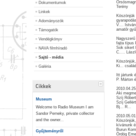
Orsósmag
Dokumentumok
Terény
Linkek
Köszönjük 
gyarapodás
Adományozók
V.... István
amatőr gyű
Támogatók
Nagyszerű 
Vendégkönyv
fajta típus 
Sok sikert
NAVA filmhíradó
C..... Lász
Sajtó - média
Köszönjük,
Ki... csalá
Galéria
Itt jártunk
P. Márton é
Cikkek
2010.04.25
Aki megmen
Szíj Róber
Museum
Szíj Gellér
Bj... R...
Welcome to Radio Museum I am
Sandor Perneky, private collector
2010.05.01
and the owner...
Köszönjük, 
kívánunk é
Burun Kor
Gyűjteményről
Ördög Em