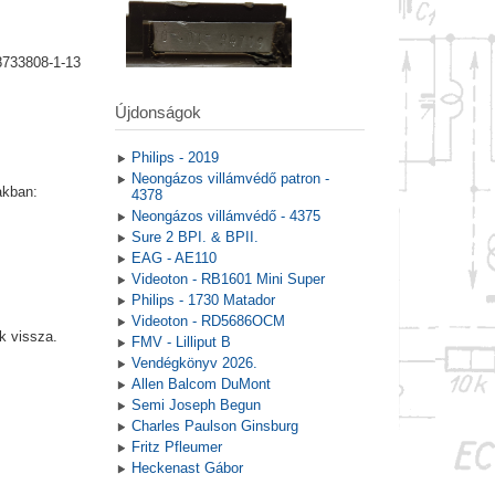
8733808-1-13
Újdonságok
Philips - 2019
Neongázos villámvédő patron -
akban:
4378
Neongázos villámvédő - 4375
Sure 2 BPI. & BPII.
EAG - AE110
Videoton - RB1601 Mini Super
Philips - 1730 Matador
Videoton - RD5686OCM
k vissza.
FMV - Lilliput B
Vendégkönyv 2026.
Allen Balcom DuMont
Semi Joseph Begun
Charles Paulson Ginsburg
Fritz Pfleumer
Heckenast Gábor