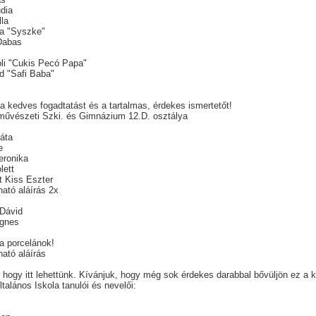
udia
lla
ia "Syszke"
 Dabas
s
oli "Cukis Pecó Papa"
id "Safi Baba"
.
a kedves fogadtatást és a tartalmas, érdekes ismertetőt!
művészeti Szki. és Gimnázium 12.D. osztálya
áta
e
eronika
lett
t Kiss Eszter
ató aláírás 2x
a
Dávid
Ágnes
 a porcelánok!
ató aláírás
hogy itt lehettünk. Kívánjuk, hogy még sok érdekes darabbal bővüljön ez a ki
talános Iskola tanulói és nevelői: