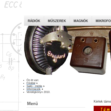
RÁDIÓK
MŰSZEREK
MAGNÓK
MIKROF
Ön itt van:
Főoldal
Sajtó - média
Információk
Vendégkönyv 2010.
Kérlek tám
Menü