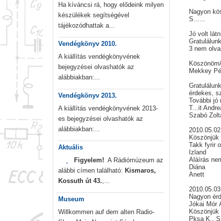
Ha kíváncsi rá, hogy elődeink milyen
Nagyon kös
készülékek segítségével
S......
tájékozódhattak a...
Jó volt lát
Gratulálunk
Vendégkönyv 2010.
3 nem olva
A kiállítás vendégkönyvének
Köszönöm/
bejegyzései olvashatók az
Mekkey Pét
alábbiakban:...
Gratulálun
érdekes, s
Vendégkönyv 2013.
További jó
T...it Andre
A kiállítás vendégkönyvének 2013-
Szabó Zolt
es bejegyzései olvashatók az
alábbiakban:...
2010.05.02
Köszönjük
Takk fyrir 
Aktuális
Izland
Aláírás ne
Figyelem!
A Rádiómúzeum az
Diána
alábbi címen található:
Kismaros,
Anett
Kossuth út 43.
,...
2010.05.03
Nagyon érde
Museum
Jókai Mór 
Köszönjü
Willkommen auf dem alten Radio-
Pksa K., S