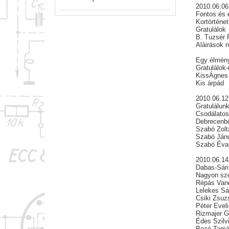
2010.06.06
Fontos és 
Kortörténe
Gratulálok
B. Tuzsér 
Aláirások 
Egy élmény
Gratulálok
KissÁgnes
Kis árpád
2010.06.12
Gratulálun
Csodálatos
Debrecenbő
Szabó Zolt
Szabó Ján
Szabó Éva
2010.06.14
Dabas-Sári 
Nagyon szé
Répás Van
Lelekes Sá
Csiki Zsuz
Péter Evel
Rizmajer G
Édes Szilv
Bozó Tam