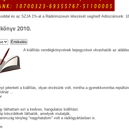
soddal és az SZJA 1%-al a Rádiómúzeum létezését segíted! Adószámunk: 1
könyv 2010.
A kiállítás vendégkönyvének bejegyzései olvashatók az alábbi
.
t jelentett a kiállítás, olyan érzésünk volt, mintha a gyerekkoromba repültün
lnár ...
or
2.
y láthattam ezt a kedves, hangulatos kiállítást.
p készülékek láthatók, amelyek mutatják,
rország tényleg "nagyhatalom" volt a rádiógyártásban is.
os