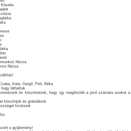
ien
 Klaudia
adett
ztázia
glárka
ika
Emese
ea
i
a
lárka
éter
niel
omonkos Nézsa
ence Nézsa
iállítás!
saba, Kata, Gergő, Peti, Réka
 hogy láthattuk.
smerésünk és köszönetünk, hogy így megőrizték a jövő számára ezeket a 
r köszönjük és gratulálunk.
észséget kívánunk
ika
szett a gyűjtemény!