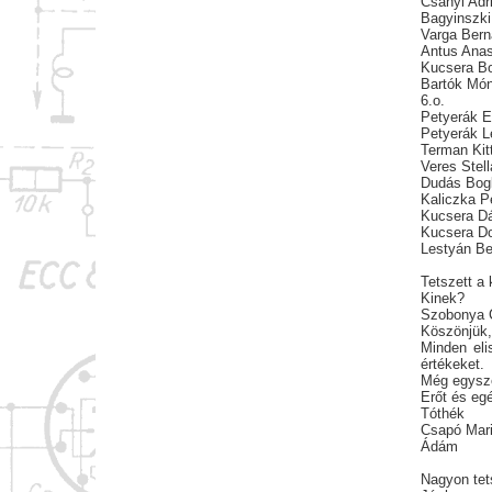
Csányi Adr
Bagyinszki
Varga Bern
Antus Anas
Kucsera Bo
Bartók Món
6.o.
Petyerák 
Petyerák L
Terman Kitt
Veres Stell
Dudás Bog
Kaliczka P
Kucsera Dá
Kucsera D
Lestyán B
Tetszett a k
Kinek?
Szobonya C
Köszönjük,
Minden eli
értékeket.
Még egysze
Erőt és eg
Tóthék
Csapó Mar
Ádám
Nagyon tet