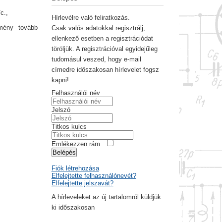
c.,
Hírlevélre való feliratkozás.
emény tovább
Csak valós adatokkal regisztrálj,
ellenkező esetben a regisztrációdat
töröljük. A regisztrációval egyidejűleg
tudomásul veszed, hogy e-mail
címedre időszakosan hírlevelet fogsz
kapni!
Felhasználói név
Jelszó
Titkos kulcs
Emlékezzen rám
Belépés
Fiók létrehozása
Elfelejtette felhasználónevét?
Elfelejtette jelszavát?
A hírleveleket az új tartalomról küldjük
ki időszakosan