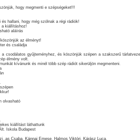
zönjük, hogy megmenti e szépségeket!!!
ni és hallani, hogy még szólnak a régi rádiók!
 a kiállításhoz!
sható aláírás
köszönjük az élményt!
er és családja
k a csodálatos gyűjteményhez, és köszönjük szépen a szakszerű tárlatvez
zép élmény volt.
 munkát kívánunk és minél több szép rádiót sikerüljön megmenteni.
a
án
.
 szépen
okkur!
m olvasható
.
kes kiállítást láthattunk
Ált. Iskola Budapest
k
zi..as Csaba, Kánnai Emese, Halmos Viktóri, Kárász Luca,