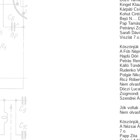
Kingel Kla
Kárpáti Csi
Kohut Cint
Bejó N....
Pap Tamá
Petrányi Z
Sarafi Dáv
Viszlát 7.o
Köszönjük 
A Fóti Nép
Hajdú Dóri
Petrás Ren
Kálló Tünd
Rudenko V
Polgár Niko
Ricz Róber
Nem olvash
Dóczi Luc
Zsigmondi 
Szendrei 
Jók voltak
Nem olvash
Köszönjük, 
A Nézsai Ál
7.o.
Papp Zita