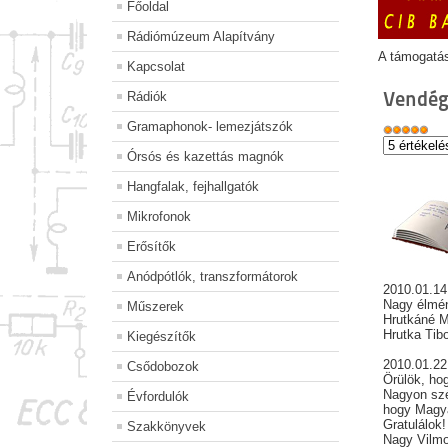
Főoldal
Rádiómúzeum Alapítvány
A támogatá
Kapcsolat
Vendég
Rádiók
Gramaphonok- lemezjátszók
Órsós és kazettás magnók
Hangfalak, fejhallgatók
Mikrofonok
Erősítők
Anódpótlók, transzformátorok
2010.01.14
Nagy élmény
Műszerek
Hrutkáné Mo
Hrutka Tib
Kiegészítők
2010.01.2
Csődobozok
Örülök, hog
Nagyon szé
Évfordulók
hogy Magya
Gratulálok!
Szakkönyvek
Nagy Vilm