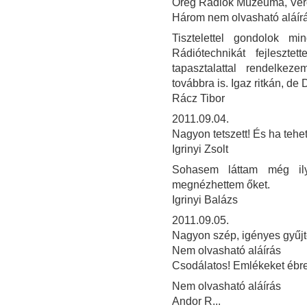
Öreg Rádiók Múzeuma, Verő
Három nem olvasható aláír
Tisztelettel gondolok m
Rádiótechnikát fejleszte
tapasztalattal rendelke
továbbra is. Igaz ritkán, de 
Rácz Tibor
2011.09.04.
Nagyon tetszett! És ha teh
Igrinyi Zsolt
Sohasem láttam még il
megnézhettem őket.
Igrinyi Balázs
2011.09.05.
Nagyon szép, igényes gyűjt
Nem olvasható aláírás
Csodálatos! Emlékeket ébres
Nem olvasható aláírás
Andor R...