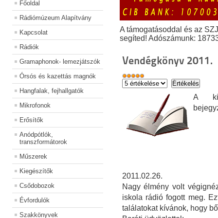
Főoldal
Rádiómúzeum Alapítvány
A támogatásoddal és az SZ
Kapcsolat
segíted! Adószámunk: 1873
Rádiók
Vendégkönyv 2011.
Gramaphonok- lemezjátszók
Órsós és kazettás magnók
Hangfalak, fejhallgatók
A kiá
Mikrofonok
bejegy
Erősítők
Anódpótlók,
transzformátorok
Műszerek
Kiegészítők
2011.02.26.
Csődobozok
Nagy élmény volt végignéz
iskola rádió fogott meg. E
Évfordulók
találatokat kívánok, hogy bő
Szakkönyvek