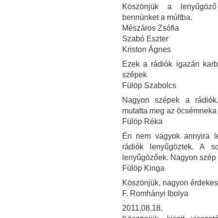
Köszönjük a lenyűgöző i
bennünket a múltba.
Mészáros Zsófia
Szabó Eszter
Kriston Ágnes
Ezek a rádiók igazán kar
szépek
Fülöp Szabolcs
Nagyon szépek a rádiók
mutatta meg az öcsémneka 
Fülöp Réka
Én nem vagyok annyira le
rádiók lenyűgöztek. A 
lenyűgözőek. Nagyon szép v
Fülöp Kinga
Köszönjük, nagyon érdekes 
F. Romhányi Ibolya
2011.08.18.