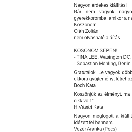
Nagyon érdekes kiállítás!
Bár nem vagyok nagyon
gyerekkoromba, amikor a n
Köszönöm:
Oláh Zoltán
nem olvasható aláírás
KOSONOM SEPEN!
- TINA LEE, Wasington DC
- Sebastian Mehling, Berlin
Gratutálok! Le vagyok döbbe
ekkora gyüjteményt létrehoz
Boch Kata
Köszönjük az élményt, ma ú
cikk volt."
H.Vásári Kata
Nagyon megfogott a kiállí
idézett fel bennem.
Vezér Aranka (Pécs)