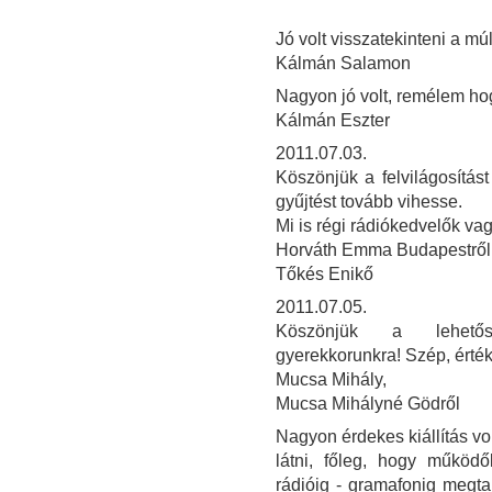
Jó volt visszatekinteni a múl
Kálmán Salamon
Nagyon jó volt, remélem ho
Kálmán Eszter
2011.07.03.
Köszönjük a felvilágosítás
gyűjtést tovább vihesse.
Mi is régi rádiókedvelők va
Horváth Emma Budapestről
Tőkés Enikő
2011.07.05.
Köszönjük a lehetősé
gyerekkorunkra! Szép, érték
Mucsa Mihály,
Mucsa Mihályné Gödről
Nagyon érdekes kiállítás vo
látni, főleg, hogy működ
rádióig - gramafonig megt