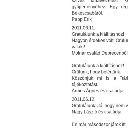
szíves "tárlatvezetést"
gyűjteményéhez. Egy rég
Békéscsabáról.
Papp Erik
2011.06.11.
Gratulálunk a kiállításhoz!
Nagyon érdekes volt. Örülün
valaki!
Molnár család Debrecenből
Gratulálunk a kiállításhoz!
Örülünk, hogy betértünk.
Köszönjük mi is a "tárla
tájékoztatást.
Ármos Ágnes és családja
2011.06.12.
Gratulálunk. Jó, hogy nem v
Nagy László és családja
Én már másodszor járok itt,