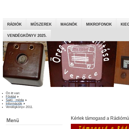
RÁDIÓK
MŰSZEREK
MAGNÓK
MIKROFONOK
KIE
VENDÉGKÖNYV 2025.
Ön itt van:
Főoldal
Sajtó - média
Információk
Vendégkönyv 2011.
Kérlek támogasd a Rádiómú
Menü