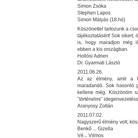
Simon Zsóka
Stephen Lapos
Simon Mátyás (18.hó)
Köszönettel tartozunk a cso
tájékoztatásért! Sok sikert,
is, hogy maradjon még i
ebben a kis országban.
Hollósi Adrien
Dr. Gyarmati László
2011.06.26.
Az az élmény, amit a ki
maradandó. Sok hasonló gy
kellene még. Köszönöm sz
"történelmi" idegenvezetéssel
Aranyosy Zoltán
2011.07.02.
Nagyszerű élmény volt, kös
Benkő ... Gizella
Vé... Vilmos