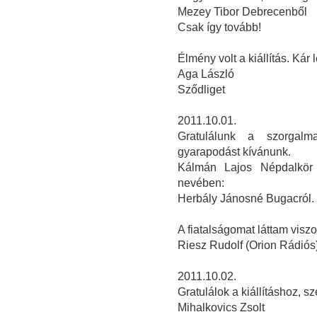
Mezey Tibor Debrecenből
Csak így tovább!
Élmény volt a kiállítás. Kár 
Aga László
Sződliget
2011.10.01.
Gratulálunk a szorgalm
gyarapodást kívánunk.
Kálmán Lajos Népdalkör 
nevében:
Herbály Jánosné Bugacról.
A fiatalságomat láttam visz
Riesz Rudolf (Orion Rádiós
2011.10.02.
Gratulálok a kiállításhoz, 
Mihalkovics Zsolt