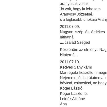
aranyosak voltak.
Jó volt, hogy itt lehettem.
Aranyosy Józsefné,
s a legkisebb unokája Aran
2011.07.09.
Nagyon szép és érdekes ki
láthatná.
.... család Szeged
Köszönöm az élményt. Nagy
Hinterné...
2011.07.10.
Kedves Sanyikám!
Már régóta készültem megnézn
Nejemmel és barátaimmal na
bővítsd, csinosítsd, ne hag
Kóger László
Kóger Lászlóné,
Leidék Attiláné
Apa