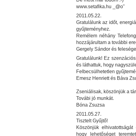
www.setafika.hu _@o"
2011.05.22.
Gratulálunk az időt, energi
gyűjteményhez.
Remélem néhány Telefongy
hozzájárultam a további e
Gergely Sándor és feleség
Gratulálunk! Ez szenzációs
és láthattuk, hogy nagyszül
Felbecsülhetetlen gyűjtemé
Emesz Henriett és Báva Z
Zseniálisak, köszönjük a tár
Továbi jó munkát.
Bóna Zsuzsa
2011.05.27.
Tisztelt Gyűjtő!
Köszönjük elhivatottságát
hogy lehetőséget teremtet