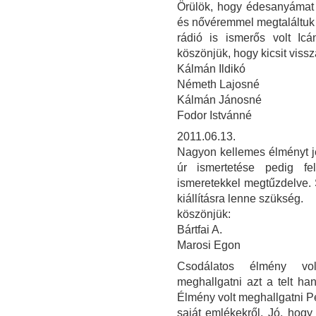
Örülök, hogy édesanyámat 
és nővéremmel megtaláltuk g
rádió is ismerős volt Icá
köszönjük, hogy kicsit vissz
Kálmán Ildikó
Németh Lajosné
Kálmán Jánosné
Fodor Istvánné
2011.06.13.
Nagyon kellemes élményt jel
úr ismertetése pedig fel
ismeretekkel megtűzdelve. 
kiállításra lenne szükség.
köszönjük:
Bártfai A.
Marosi Egon
Csodálatos élmény volt
meghallgatni azt a telt ha
Élmény volt meghallgatni Per
saját emlékekről. Jó, hog