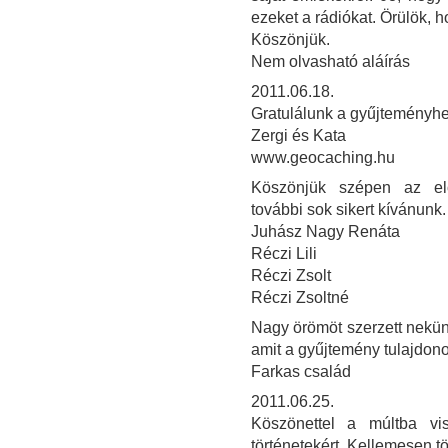
ezeket a rádiókat. Örülök, h
Köszönjük.
Nem olvasható aláírás
2011.06.18.
Gratulálunk a gyűjteményhez
Zergi és Kata
www.geocaching.hu
Köszönjük szépen az elő
további sok sikert kívánunk.
Juhász Nagy Renáta
Réczi Lili
Réczi Zsolt
Réczi Zsoltné
Nagy örömöt szerzett nekü
amit a gyűjtemény tulajdon
Farkas család
2011.06.25.
Köszönettel a múltba vi
történetekért. Kellemesen töl