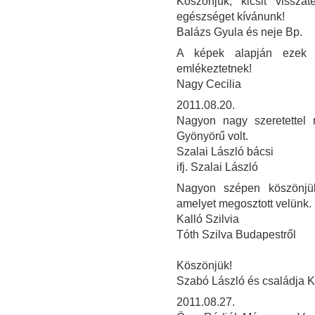
Köszönjük, kicsit vissza
egészséget kívánunk!
Balázs Gyula és neje Bp.
A képek alapján ezek 
emlékeztetnek!
Nagy Cecilia
2011.08.20.
Nagyon nagy szeretettel 
Gyönyörű volt.
Szalai László bácsi
ifj. Szalai László
Nagyon szépen köszönjük
amelyet megosztott velünk.
Kalló Szilvia
Tóth Szilva Budapestről
Köszönjük!
Szabó László és családja 
2011.08.27.