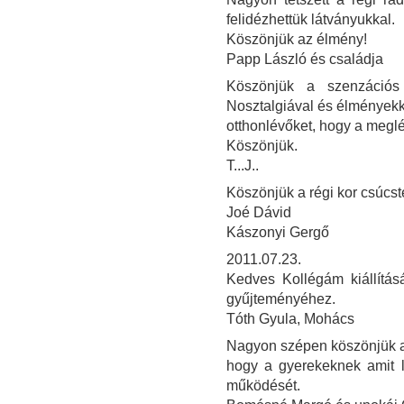
felidézhettük látványukkal.
Köszönjük az élmény!
Papp László és családja
Köszönjük a szenzációs 
Nosztalgiával és élményekke
otthonlévőket, hogy a meglé
Köszönjük.
T...J..
Köszönjük a régi kor csúcst
Joé Dávid
Kászonyi Gergő
2011.07.23.
Kedves Kollégám kiállítás
gyűjteményéhez.
Tóth Gyula, Mohács
Nagyon szépen köszönjük a ki
hogy a gyerekeknek amit l
működését.