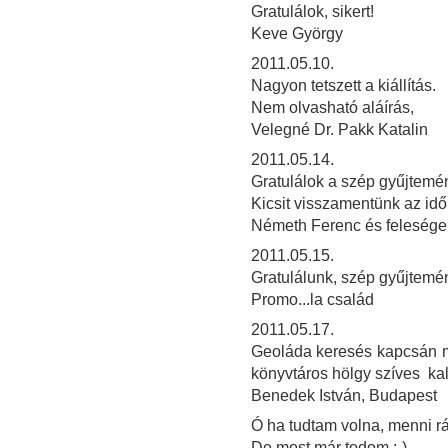
Gratulálok, sikert!
Keve György
2011.05.10.
Nagyon tetszett a kiállítás.
Nem olvasható aláírás,
Velegné Dr. Pakk Katalin
2011.05.14.
Gratulálok a szép gyűjtemé
Kicsit visszamentünk az időb
Németh Ferenc és feleség
2011.05.15.
Gratulálunk, szép gyűjtemé
Promo...la család
2011.05.17.
Geoláda keresés kapcsán m
könyvtáros hölgy szíves ka
Benedek István, Budapest
Ó ha tudtam volna, menni rád
De most már todom :-)