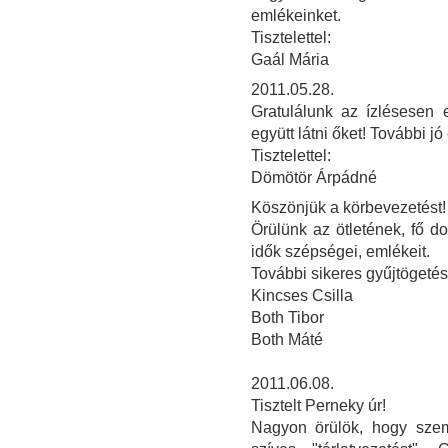
emlékeinket.
Tisztelettel:
Gaál Mária
2011.05.28.
Gratulálunk az ízlésesen e
együtt látni őket! További j
Tisztelettel:
Dömötör Árpádné
Köszönjük a körbevezetést!
Örülünk az ötletének, fő do
idők szépségei, emlékeit.
További sikeres gyűjtögetés
Kincses Csilla
Both Tibor
Both Máté
2011.06.08.
Tisztelt Perneky úr!
Nagyon örülök, hogy sze