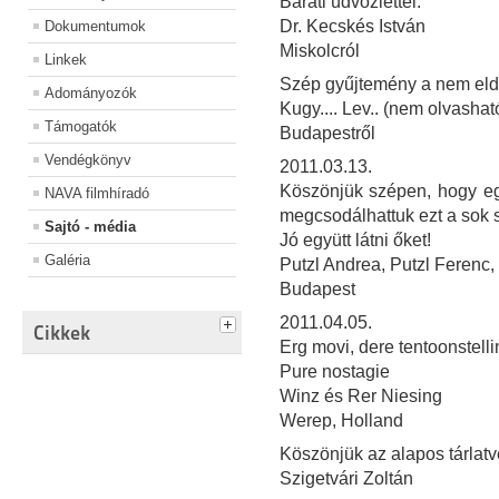
Baráti üdvözlettel:
Dr. Kecskés István
Dokumentumok
Miskolcról
Linkek
Szép gyűjtemény a nem eld
Adományozók
Kugy.... Lev.. (nem olvashat
Támogatók
Budapestről
Vendégkönyv
2011.03.13.
Köszönjük szépen, hogy egy
NAVA filmhíradó
megcsodálhattuk ezt a sok 
Sajtó - média
Jó együtt látni őket!
Galéria
Putzl Andrea, Putzl Ferenc,
Budapest
2011.04.05.
Cikkek
Erg movi, dere tentoonstelli
Pure nostagie
Winz és Rer Niesing
Werep, Holland
Köszönjük az alapos tárlatv
Szigetvári Zoltán