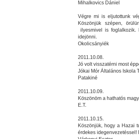
Mihalkovics Dániel
Végre mi is eljutottunk v
Köszönjük szépen, örülü
ilyesmivel is foglalkozik
idejönni.
Okolicsányiék
2011.10.08.
Jó volt visszatérni most ép
Jókai Mór Általános Iskola 
Patakiné
2011.10.09.
Köszönöm a hathatós magya
E.T.
2011.10.15.
Köszönjük, hogy a Hazai t
érdekes idegenvezetéssel! 