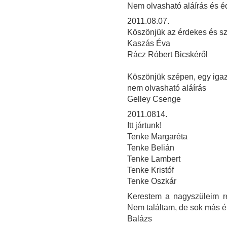
Nem olvasható aláírás és é
2011.08.07.
Köszönjük az érdekes és szép
Kaszás Éva
Rácz Róbert Bicskéről
Köszönjük szépen, egy igazi
nem olvasható aláírás
Gelley Csenge
2011.0814.
Itt jártunk!
Tenke Margaréta
Tenke Belián
Tenke Lambert
Tenke Kristóf
Tenke Oszkár
Kerestem a nagyszüleim ré
Nem találtam, de sok más 
Balázs