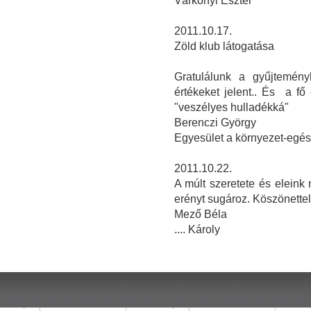
Várkonyi Eszter
2011.10.17.
Zöld klub látogatása
Gratulálunk a gyűjteményh
értékeket jelent.. És a f
"veszélyes hulladékká"
Berenczi György
Egyesület a környezet-egé
2011.10.22.
A múlt szeretete és elein
erényt sugároz. Köszönettel
Mező Béla
.... Károly