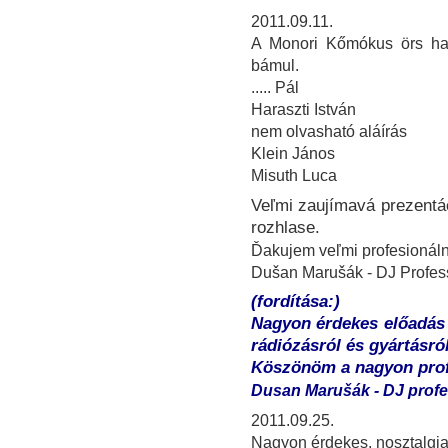
2011.09.11.
A Monori Kőmókus örs har
bámul.
..... Pál
Haraszti István
nem olvasható aláírás
Klein János
Misuth Luca
Veľmi zaujímavá prezentác
rozhlase.
Ďakujem veľmi profesionáln
Dušan Marušák - DJ Profess
(fordítása:)
Nagyon érdekes előadás 
rádiózásról és gyártásról
Köszönöm a nagyon profe
Dusan Marušák - DJ profe
2011.09.25.
Nagyon érdekes, nosztalgiaé