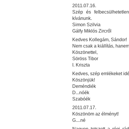
2011.07.16.
Szép és felbecsülhetetle
kívánunk.
Simon Szilvia
Gálfy Miklós Zircről
Kedves Kollegám, Sándor!
Nem csak a kiállítás, hanem
Köszönettel,
Söröss Tibor
I. Kriszta
Kedves, szép emlékeket idéző
Köszönjük!
Deméndiék
D...nóék
Szabóék
2011.07.17.
Köszönöm az élményt!
G....né
Nagyon tetszett a régi rád