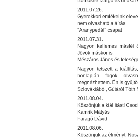
Bomósné Margó és unokái 
2011.07.26.
Gyerekkori emlékeink elev
nem olvasható aláírás
"Aranypedál" csapat
2011.07.31.
Nagyon kellemes másfél órát
Jövök máskor is.
Mészáros János és felesé
Nagyon tetszett a kiállít
honlapján fogok olvasn
megnézhettem. Én is gyűjtö
Szlovákiából, Gútáról Tóth
2011.08.04.
Köszönjük a kiállítást! Csod
Kamrik Mátyás
Faragó Dávid
2011.08.06.
Köszönjük az élményt! Noszt