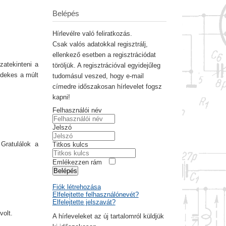
Belépés
Hírlevélre való feliratkozás.
Csak valós adatokkal regisztrálj,
ellenkező esetben a regisztrációdat
zatekinteni a
töröljük. A regisztrációval egyidejűleg
rdekes a múlt
tudomásul veszed, hogy e-mail
címedre időszakosan hírlevelet fogsz
kapni!
Felhasználói név
Jelszó
 Gratulálok a
Titkos kulcs
Emlékezzen rám
Belépés
Fiók létrehozása
Elfelejtette felhasználónevét?
Elfelejtette jelszavát?
volt.
A hírleveleket az új tartalomról küldjük