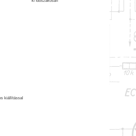
ki időszakosan
 kiállítással