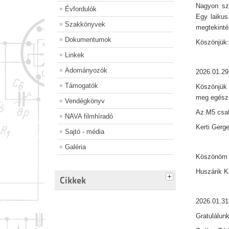
Nagyon szé
Évfordulók
Egy laikus
Szakkönyvek
megtekintés
Dokumentumok
Köszönjük: 
Linkek
Adományozók
2026.01.29
Támogatók
Köszönjük 
meg egészs
Vendégkönyv
Az M5 csat
NAVA filmhíradó
Kerti Gerg
Sajtó - média
Galéria
Köszönöm s
Huszárik 
Cikkek
2026.01.31
Gratulálunk