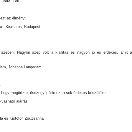
, Imre, Feri
ezt az élményt
a - Kismaros, Budapest
.
szépen! Nagyon szép volt a kiállitás és nagyon jó és érdekes, amit a 
dam, Johanna Langedam
.
 hogy megőrízte, összegyűjtötte ezt a sok érdekes készüléket.
lvasható aláírás
a és Kistófori Zsuzsanna