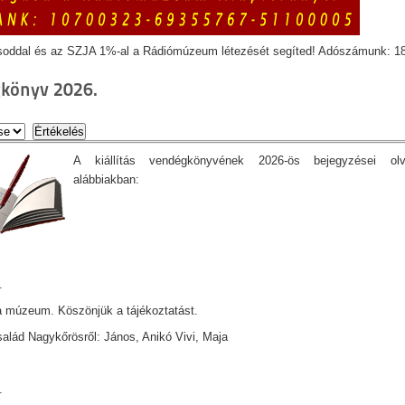
soddal és az SZJA 1%-al a Rádiómúzeum létezését segíted! Adószámunk: 1
könyv 2026.
A kiállítás vendégkönyvének 2026-ös bejegyzései ol
alábbiakban:
.
 múzeum. Köszönjük a tájékoztatást.
lád Nagykőrösről: János, Anikó Vivi, Maja
.