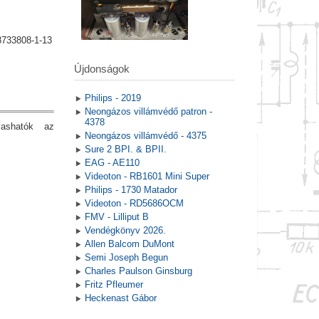
8733808-1-13
Újdonságok
Philips - 2019
Neongázos villámvédő patron -
4378
vashatók az
Neongázos villámvédő - 4375
Sure 2 BPI. & BPII.
EAG - AE110
Videoton - RB1601 Mini Super
Philips - 1730 Matador
Videoton - RD5686OCM
FMV - Lilliput B
Vendégkönyv 2026.
Allen Balcom DuMont
Semi Joseph Begun
Charles Paulson Ginsburg
Fritz Pfleumer
Heckenast Gábor