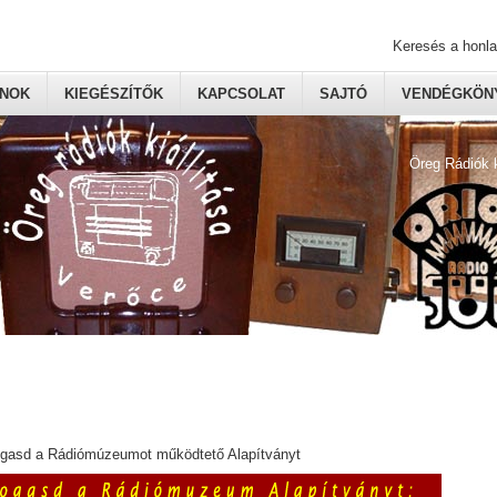
Keresés a honl
ONOK
KIEGÉSZÍTŐK
KAPCSOLAT
SAJTÓ
VENDÉGKÖNY
Öreg Rádiók 
ogasd a Rádiómúzeumot működtető Alapítványt