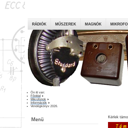
RÁDIÓK
MŰSZEREK
MAGNÓK
MIKROF
Ön itt van:
Főoldal
Mikrofonok
Információk
Vendégkönyv 2026.
Kérlek tám
Menü