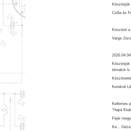
Köszönjük 
Csilla és 
Köszönö a 
Varga Józs
2026.04.04
Köszönjük 
témakör is
Köszönette
Kerekné Lik
Kellemes p
"Hajrá Klub
Fejér megy
Ka... Géza