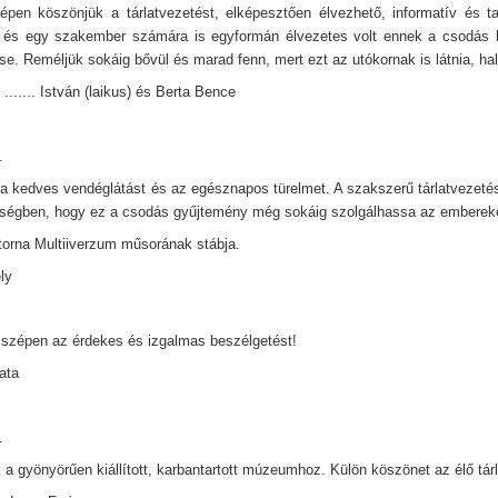
pen köszönjük a tárlatvezetést, elképesztően élvezhető, informatív és ta
 és egy szakember számára is egyformán élvezetes volt ennek a csodás k
e. Reméljük sokáig bővül és marad fenn, mert ezt az utókornak is látnia, hall
....... István (laikus) és Berta Bence
.
a kedves vendéglátást és az egésznapos türelmet. A szakszerű tárlatvezetést
égben, hogy ez a csodás gyűjtemény még sokáig szolgálhassa az emberek
orna Multiiverzum műsorának stábja.
ely
zépen az érdekes és izgalmas beszélgetést!
Kata
.
 a gyönyörűen kiállított, karbantartott múzeumhoz. Külön köszönet az élő tárl