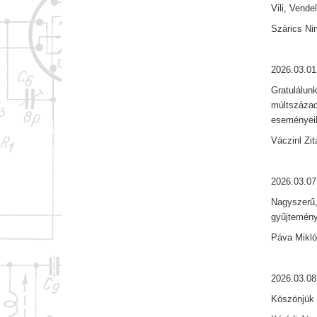
Vili, Vend
Szárics Ni
2026.03.01
Gratulálun
múltszázad
eseményeih
Váczinl Zit
2026.03.07
Nagyszerű,
gyűjtemény
Páva Mikl
2026.03.08
Köszönjük s