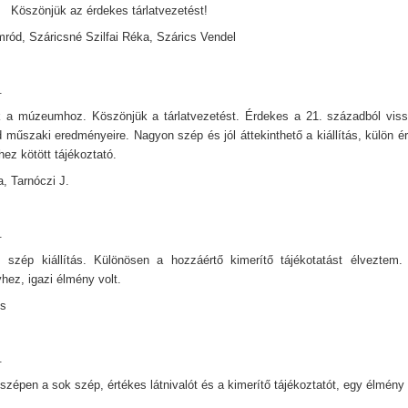
el Köszönjük az érdekes tárlatvezetést!
mród, Száricsné Szilfai Réka, Szárics Vendel
.
k a múzeumhoz. Köszönjük a tárlatvezetést. Érdekes a 21. századból viss
 műszaki eredményeire. Nagyon szép és jól áttekinthető a kiállítás, külön é
ez kötött tájékoztató.
a, Tarnóczi J.
.
 szép kiállítás. Különösen a hozzáértő kimerítő tájékotatást élveztem.
hez, igazi élmény volt.
ós
.
zépen a sok szép, értékes látnivalót és a kimerítő tájékoztatót, egy élmény 