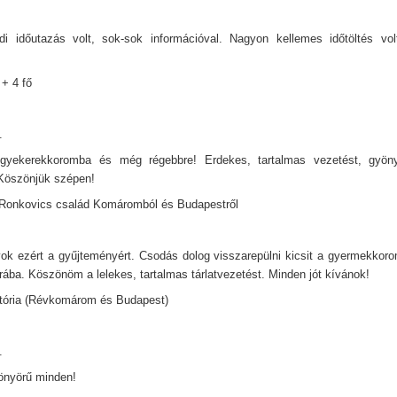
 időutazás volt, sok-sok információval. Nagyon kellemes időtöltés vol
 + 4 fő
.
gyekerekkoromba és még régebbre! Erdekes, tartalmas vezetést, gyönyör
Köszönjük szépen!
Ronkovics család Komáromból és Budapestről
ok ezért a gyűjteményért. Csodás dolog visszarepülni kicsit a gyermekkor
ába. Köszönöm a lelekes, tartalmas tárlatvezetést. Minden jót kívánok!
tória (Révkomárom és Budapest)
.
önyörű minden!