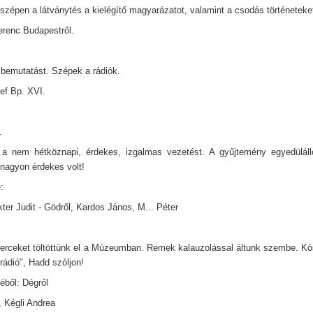
szépen a látványtés a kielégítő magyarázatot, valamint a csodás történeteke
Ferenc Budapestről.
bemutatást. Szépek a rádiók.
ef Bp. XVI.
.
a nem hétköznapi, érdekes, izgalmas vezetést. A gyűjtemény egyedülálló
 nagyon érdekes volt!
:
ter Judit - Gödről, Kardos János, M... Péter
erceket töltöttünk el a Múzeumban. Remek kalauzolással áltunk szembe. Kö
rádió", Hadd szóljon!
éből: Dégről
, Kégli Andrea