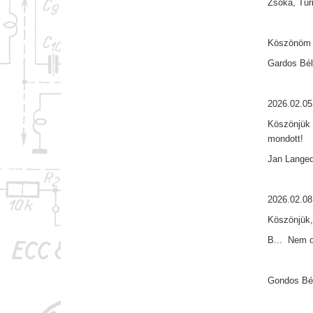
Zsóka, Túri
Köszönöm 
Gardos Bél
2026.02.05
Köszönjük 
mondott!
Jan Lange
2026.02.08
Köszönjük,
B... Nem o
Gondos Bél