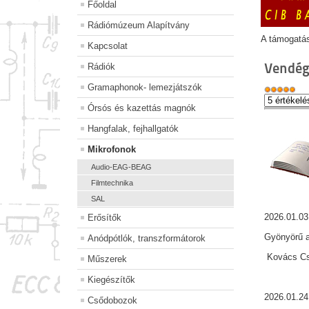
Főoldal
Rádiómúzeum Alapítvány
A támogatá
Kapcsolat
Vendég
Rádiók
Gramaphonok- lemezjátszók
Órsós és kazettás magnók
Hangfalak, fejhallgatók
Mikrofonok
Audio-EAG-BEAG
Filmtechnika
SAL
2026.01.03
Erősítők
Gyönyörű a
Anódpótlók, transzformátorok
Kovács Csa
Műszerek
Kiegészítők
2026.01.24
Csődobozok