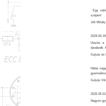
Egy valódi
szépen!
Jéfi Mihály
2029.04.19
Utazás a 
darabodk. 
Gulyás és 
Hálás vagy
gyermekkor
Gulyás Vik
2026.05.01
Nagyon gy