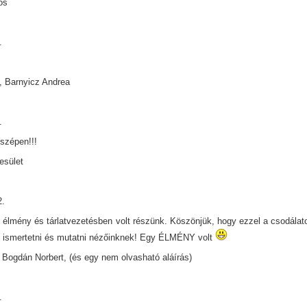
os
.
!
, Barnyicz Andrea
.
szépen!!!
esület
2.
 élmény és tárlatvezetésben volt részünk. Köszönjük, hogy ezzel a csodálatos
 ismertetni és mutatni nézőinknek! Egy ÉLMÉNY volt
Bogdán Norbert, (és egy nem olvasható aláírás)
.