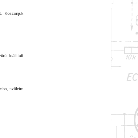
t. Köszönjük
ű kiállított
omba, szüleim