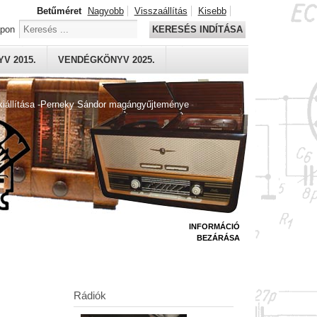
Betűméret
Nagyobb
Visszaállítás
Kisebb
apon
KERESÉS INDÍTÁSA
V 2015.
VENDÉGKÖNYV 2025.
kiállítása -Perneky Sándor magángyűjteménye
INFORMÁCIÓ
BEZÁRÁSA
Rádiók