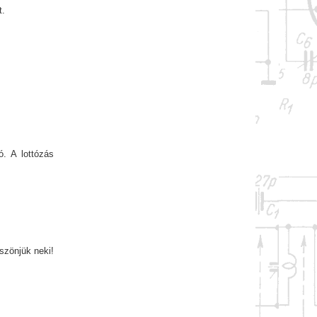
t.
. A lottózás
szönjük neki!