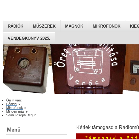
RÁDIÓK
MŰSZEREK
MAGNÓK
MIKROFONOK
KIE
VENDÉGKÖNYV 2025.
Ön itt van:
Főoldal
Mikrofonok
Minden más
Semi Joseph Begun
Kérlek támogasd a Rádiómú
Menü