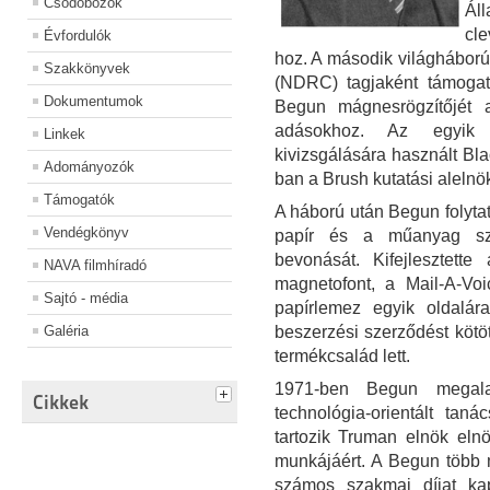
Csődobozok
Ál
cl
Évfordulók
hoz. A második világháború
Szakkönyvek
(NDRC) tagjaként támogatt
Dokumentumok
Begun mágnesrögzítőjét 
adásokhoz. Az egyik a
Linkek
kivizsgálására használt Bla
Adományozók
ban a Brush kutatási alelnö
Támogatók
A háború után Begun folytatt
Vendégkönyv
papír és a műanyag sza
bevonását. Kifejlesztette
NAVA filmhíradó
magnetofont, a Mail-A-Voi
Sajtó - média
papírlemez egyik oldalá
Galéria
beszerzési szerződést kötöt
termékcsalád lett.
1971-ben Begun megalap
Cikkek
technológia-orientált tan
tartozik Truman elnök eln
munkájáért. A Begun több 
számos szakmai díjat ka