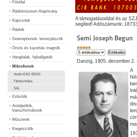
Főoldal
Rádiómúzeum Alapítvány
A támogatásoddal és az SZ
Kapcsolat
segíted! Adószámunk: 1873
Rádiók
Semi Joseph Begun
Gramaphonok- lemezjátszók
Órsós és kazettás magnók
Hangfalak, fejhallgatók
Danzig, 1905. december 2. 
Mikrofonok
A 
Audio-EAG-BEAG
Né
Filmtechnika
be
SAL
In
Erősítők
má
dis
Anódpótlók,
transzformátorok
te
cí
Műszerek
ma
Kiegészítők
19