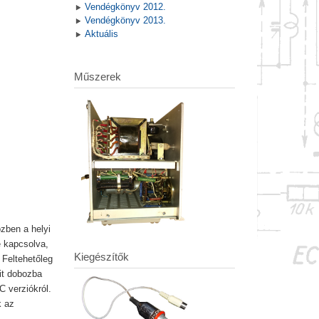
Vendégkönyv 2012.
Vendégkönyv 2013.
Aktuális
Műszerek
zben a helyi
e kapcsolva,
Kiegészítők
 Feltehetőleg
it dobozba
C verziókról.
k az