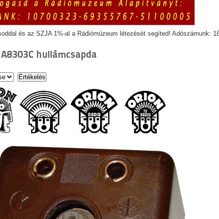
soddal és az SZJA 1%-al a Rádiómúzeum létezését segíted! Adószámunk: 1
- A8303C hullámcsapda