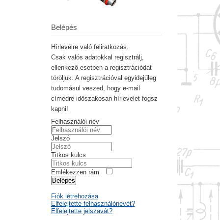
Belépés
Hírlevélre való feliratkozás.
Csak valós adatokkal regisztrálj,
ellenkező esetben a regisztrációdat
töröljük. A regisztrációval egyidejűleg
tudomásul veszed, hogy e-mail
címedre időszakosan hírlevelet fogsz
kapni!
Felhasználói név
Jelszó
Titkos kulcs
Emlékezzen rám
Belépés
Fiók létrehozása
Elfelejtette felhasználónevét?
Elfelejtette jelszavát?