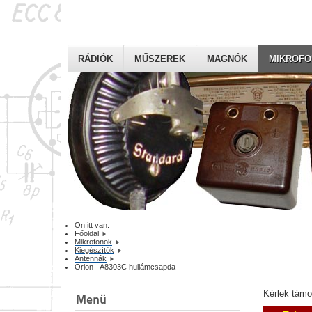
RÁDIÓK
MŰSZEREK
MAGNÓK
MIKROF
Ön itt van:
Főoldal
Mikrofonok
Kiegészítők
Antennák
Orion - A8303C hullámcsapda
Kérlek tám
Menü