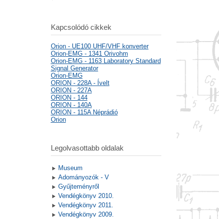
Kapcsolódó cikkek
Orion - UE100 UHF/VHF konverter
Orion-EMG - 1341 Orivohm
Orion-EMG - 1163 Laboratory Standard
Signal Generator
Orion-EMG
ORION - 228A - Ívelt
ORION - 227A
ORION - 144
ORION - 140A
ORION - 115A Néprádió
Orion
Legolvasottabb oldalak
Museum
Adományozók - V
Gyűjteményről
Vendégkönyv 2010.
Vendégkönyv 2011.
Vendégkönyv 2009.