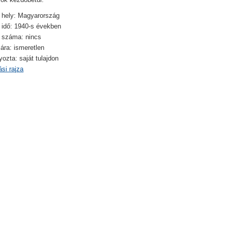
 hely: Magyarország
 idő: 1940-s években
i száma: nincs
 ára: ismeretlen
zta: saját tulajdon
si rajza