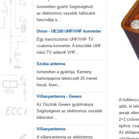
Ismeretlen gyártó Segítségével
az elektromos vezeték hálózatot
használja a...
Orion - UE100 UHF/VHF konverter
Egy tranzisztoros UHF/VHF TV
csatorna konverter. A készülék UHF
sávú TV adások VHF...
Szoba antenna
Ismeretlen a gyártója. Kemény
kartonpapírra tekercselt 25 menet
huzal, fixen...
Villanyantenna - Gewes
A hullámcs
Az Osztrák Gewes gyártmánya
adót, ki le
Segítségével az elektromos vezeték
annak elle
hálózatot...
2+1 csöves
építve, csa
Villanyantenna
Az előlapra
A villanyantenna az elektromos
adóállomás