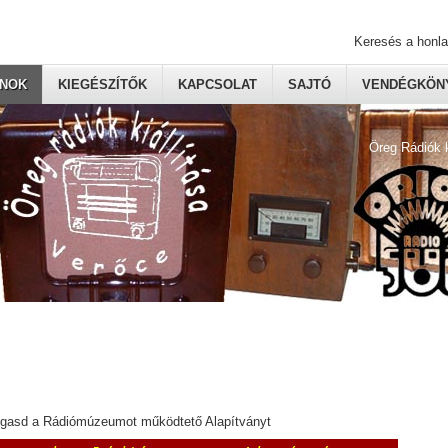
Keresés a honl
ONOK
KIEGÉSZÍTŐK
KAPCSOLAT
SAJTÓ
VENDÉGKÖNY
Öreg Rádiók 
ogasd a Rádiómúzeumot működtető Alapítványt