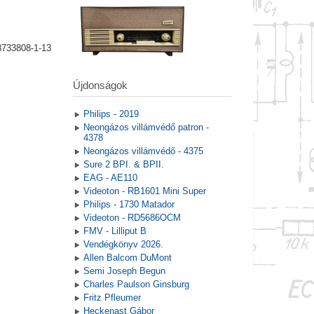
8733808-1-13
Újdonságok
Philips - 2019
Neongázos villámvédő patron -
4378
Neongázos villámvédő - 4375
Sure 2 BPI. & BPII.
EAG - AE110
Videoton - RB1601 Mini Super
Philips - 1730 Matador
Videoton - RD5686OCM
FMV - Lilliput B
Vendégkönyv 2026.
Allen Balcom DuMont
Semi Joseph Begun
Charles Paulson Ginsburg
Fritz Pfleumer
Heckenast Gábor