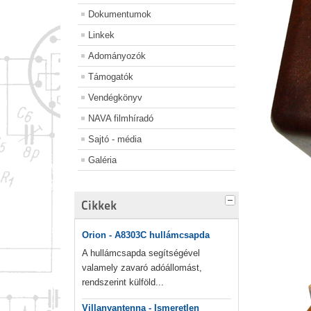
Dokumentumok
Linkek
Adományozók
Támogatók
Vendégkönyv
NAVA filmhíradó
Sajtó - média
Galéria
Cikkek
Orion - A8303C hullámcsapda
A hullámcsapda segítségével
valamely zavaró adóállomást,
rendszerint külföld...
Villanyantenna - Ismeretlen