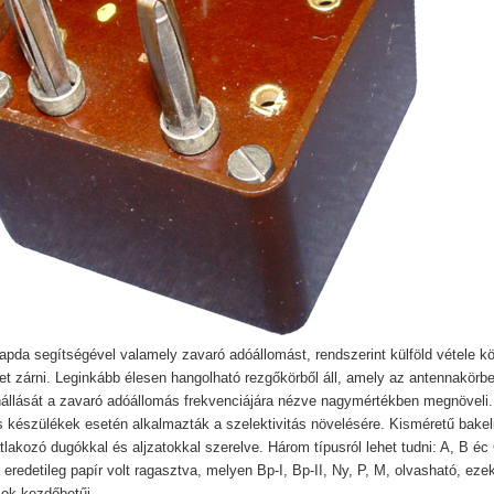
apda segítségével valamely zavaró adóállomást, rendszerint külföld vétele kö
het zárni. Leginkább élesen hangolható rezgőkörből áll, amely az antennakörb
nállását a zavaró adóállomás frekvenciájára nézve nagymértékben megnöveli.
 készülékek esetén alkalmazták a szelektivitás növelésére. Kisméretű bakel
tlakozó dugókkal és aljzatokkal szerelve. Három típusról lehet tudni: A, B éc 
 eredetileg papír volt ragasztva, melyen Bp-I, Bp-II, Ny, P, M, olvasható, eze
ok kezdőbetűi.