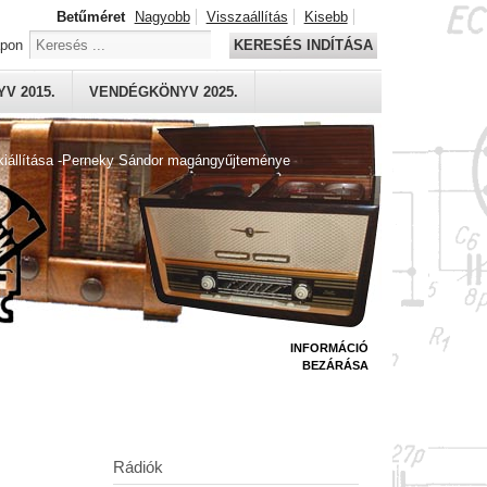
Betűméret
Nagyobb
Visszaállítás
Kisebb
apon
KERESÉS INDÍTÁSA
V 2015.
VENDÉGKÖNYV 2025.
kiállítása -Perneky Sándor magángyűjteménye
INFORMÁCIÓ
BEZÁRÁSA
Rádiók