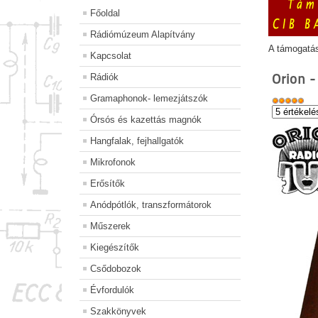
Főoldal
Rádiómúzeum Alapítvány
A támogatá
Kapcsolat
Orion 
Rádiók
Gramaphonok- lemezjátszók
Órsós és kazettás magnók
Hangfalak, fejhallgatók
Mikrofonok
Erősítők
Anódpótlók, transzformátorok
Műszerek
Kiegészítők
Csődobozok
Évfordulók
Szakkönyvek