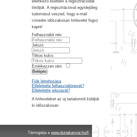
ellenkező esetben a regisztrációdat
töröljük. A regisztrációval egyidejűleg
tudomásul veszed, hogy e-mail
címedre időszakosan hírlevelet fogsz
kapni!
Felhasználói név
Jelszó
Titkos kulcs
Emlékezzen rám
Belépés
Fiók létrehozása
Elfelejtette felhasználónevét?
Elfelejtette jelszavát?
A hírleveleket az új tartalomról küldjük
ki időszakosan
Támogatja a
www.dunakanyar.hu®