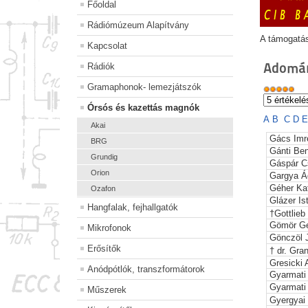
Főoldal
Rádiómúzeum Alapítvány
A támogatá
Kapcsolat
Adomán
Rádiók
Gramaphonok- lemezjátszók
Órsós és kazettás magnók
A
B
C
D
Akai
Gács Imr
BRG
Gánti Be
Grundig
Gáspár C
Orion
Gargya Á
Géher Kat
Ozafon
Glázer Is
Hangfalak, fejhallgatók
†Gottlieb
Gömör G
Mikrofonok
Gönczöl 
Erősítők
† dr. Gra
Gresicki 
Anódpótlók, transzformátorok
Gyarmati
Gyarmati
Műszerek
Gyergyai 