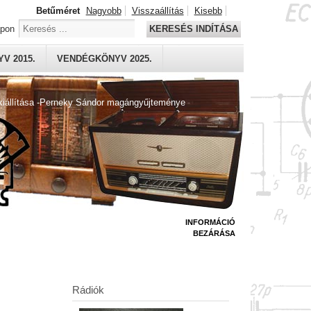
Betűméret
Nagyobb
Visszaállítás
Kisebb
apon
KERESÉS INDÍTÁSA
V 2015.
VENDÉGKÖNYV 2025.
kiállítása -Perneky Sándor magángyűjteménye
INFORMÁCIÓ
BEZÁRÁSA
Rádiók