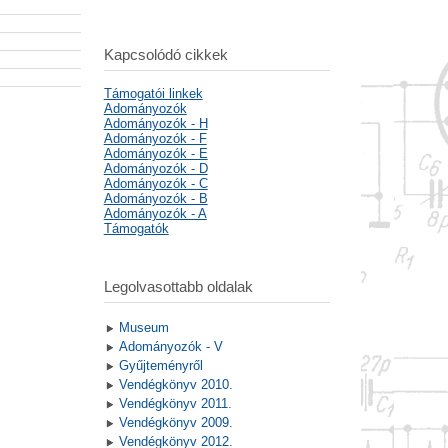
Kapcsolódó cikkek
Támogatói linkek
Adományozók
Adományozók - H
Adományozók - F
Adományozók - E
Adományozók - D
Adományozók - C
Adományozók - B
Adományozók - A
Támogatók
Legolvasottabb oldalak
Museum
Adományozók - V
Gyűjteményről
Vendégkönyv 2010.
Vendégkönyv 2011.
Vendégkönyv 2009.
Vendégkönyv 2012.