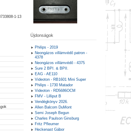
8733808-1-13
Újdonságok
Philips - 2019
Neongázos villámvédő patron -
4378
Neongázos villámvédő - 4375
Sure 2 BPI. & BPII.
EAG - AE110
Videoton - RB1601 Mini Super
Philips - 1730 Matador
Videoton - RD5686OCM
FMV - Lilliput B
Vendégkönyv 2026.
agok
Allen Balcom DuMont
Semi Joseph Begun
Charles Paulson Ginsburg
Fritz Pfleumer
Heckenast Gábor