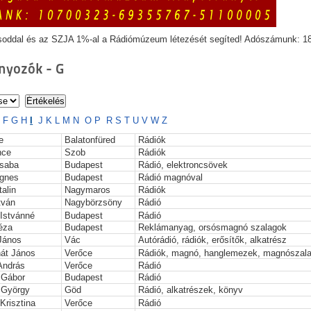
soddal és az SZJA 1%-al a Rádiómúzeum létezését segíted! Adószámunk: 1
yozók - G
E
F
G
H
I
J
K
L
M
N
O
P
R
S
T
U
V
W
Z
e
Balatonfüred
Rádiók
nce
Szob
Rádiók
saba
Budapest
Rádió, elektroncsövek
gnes
Budapest
Rádió magnóval
alin
Nagymaros
Rádiók
tván
Nagybörzsöny
Rádió
 Istvánné
Budapest
Rádió
éza
Budapest
Reklámanyag, orsósmagnó szalagok
János
Vác
Autórádió, rádiók, erősítők, alkatrész
nát János
Verőce
Rádiók, magnó, hanglemezek, magnószal
András
Verőce
Rádió
 Gábor
Budapest
Rádió
 György
Göd
Rádió, alkatrészek, könyv
Krisztina
Verőce
Rádió