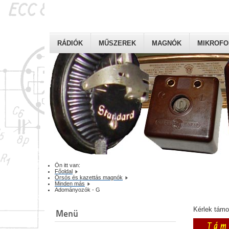
RÁDIÓK
MŰSZEREK
MAGNÓK
MIKROF
Ön itt van:
Főoldal
Órsós és kazettás magnók
Minden más
Adományozók - G
Kérlek tám
Menü