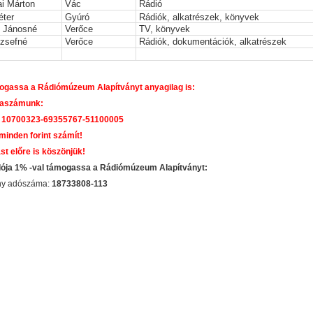
i Márton
Vác
Rádió
éter
Gyúró
Rádiók, alkatrészek, könyvek
 Jánosné
Verőce
TV, könyvek
ózsefné
Verőce
Rádiók, dokumentációk, alkatrészek
gassa a Rádiómúzeum Alapítványt anyagilag is:
aszámunk:
 10700323-69355767-51100005
 minden forint számít!
st előre is köszönjük!
dója 1% -val támogassa a Rádiómúzeum Alapítványt:
ány adószáma:
18733808-113