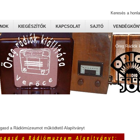
Keresés a honl
ONOK
KIEGÉSZÍTŐK
KAPCSOLAT
SAJTÓ
VENDÉGKÖNY
Öreg Rádiók 
ogasd a Rádiómúzeumot működtető Alapítványt