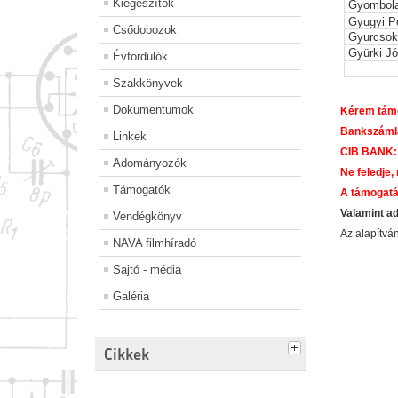
Kiegészítők
Gyombola
Gyugyi P
Csődobozok
Gyurcsok
Gyürki J
Évfordulók
Szakkönyvek
Dokumentumok
Kérem támo
Bankszáml
Linkek
CIB BANK:
Adományozók
Ne feledje,
Támogatók
A támogatá
Valamint a
Vendégkönyv
Az alapítv
NAVA filmhíradó
Sajtó - média
Galéria
Cikkek