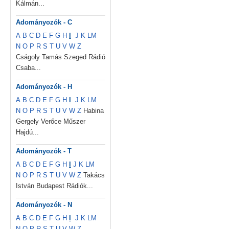
Kálmán...
Adományozók - C
A
B
C
D
E
F
G
H
I
J
K
L
M
N
O
P
R
S
T
U
V
W
Z
Cságoly Tamás Szeged Rádió
Csaba...
Adományozók - H
A
B
C
D
E
F
G
H
I
J
K
L
M
N
O
P
R
S
T
U
V
W
Z
Habina
Gergely Verőce Műszer
Hajdú...
Adományozók - T
A
B
C
D
E
F
G
H
I
J
K
L
M
N
O
P
R
S
T
U
V
W
Z
Takács
István Budapest Rádiók...
Adományozók - N
A
B
C
D
E
F
G
H
I
J
K
L
M
N
O
P
R
S
T
U
V
W
Z