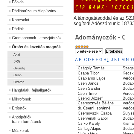
Főoldal
Rádiómúzeum Alapítvány
A támogatásoddal és az SZ
Kapcsolat
segíted! Adószámunk: 1873
Rádiók
Adományozók - C
Gramaphonok- lemezjátszók
Órsós és kazettás magnók
Akai
A
B
C
D
E
F
G
H
I
J
K
L
M
N
O
BRG
Cságoly Tamás
Szege
Grundig
Csaba Tibor
Kecsk
Orion
Csapláros Lajos
Verőc
Ozafon
Cseh János
Budap
Cseh Sándor
Budap
Hangfalak, fejhallgatók
Cseni Imre
Verőc
Csenki József
Budap
Mikrofonok
Cseresznyés Béláné
Verőc
Erősítők
dr. Cserni Istvánné
Verőc
Csernovszki Csaba
Sülys
Anódpótlók,
Cservenák Gábor
Budap
transzformátorok
Csikó Károly
Kisma
Csillag Alajos
Budap
Műszerek
Csóka Géza
Monori