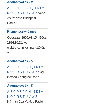
Adományozók - V
A
B
C
D
E
F
G
H
I
J
K
L
M
N
O
P
R
S
T
U
V
W
Z
Vajtai
Zsuzsanna Budapest
Rádiók,...
Kremeneczky János
Odessza, 1850.02.15. -Bécs,
1934.10.25.
Az
elektrotechnikai ipar úttörője,
a...
Adományozók - S
A
B
C
D
E
F
G
H
I
J
K
L
M
N
O
P
R
S
T
U
V
W
Z
Sági
Botond Csongrád Rádió...
Adományozók - K
A
B
C
D
E
F
G
H
I
J
K
L
M
N
O
P
R
S
T
U
V
W
Z
Kálmán Éva Verőce Rádió