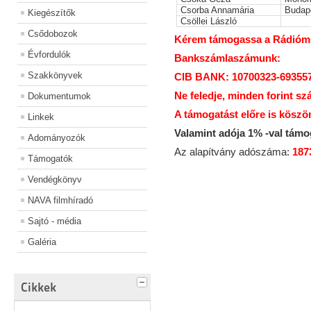
Csorba Annamária
Budap
Kiegészítők
Csöllei László
Csődobozok
Kérem támogassa a Rádiómúz
Évfordulók
Bankszámlaszámunk:
Szakkönyvek
CIB BANK: 10700323-69355
Ne feledje, minden forint sz
Dokumentumok
A támogatást előre is köszö
Linkek
Valamint adója 1% -val tám
Adományozók
Az alapítvány adószáma:
187
Támogatók
Vendégkönyv
NAVA filmhíradó
Sajtó - média
Galéria
Cikkek