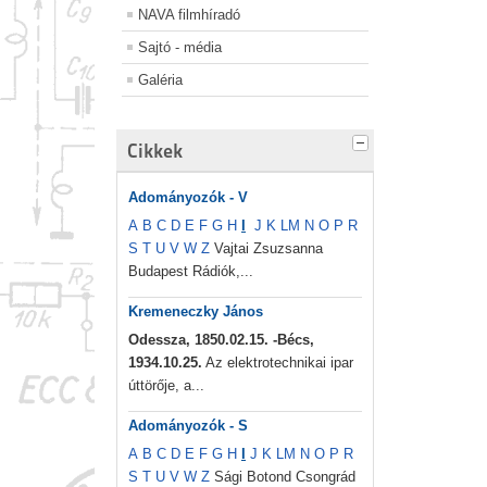
NAVA filmhíradó
Sajtó - média
Galéria
Cikkek
Adományozók - V
A
B
C
D
E
F
G
H
I
J
K
L
M
N
O
P
R
S
T
U
V
W
Z
Vajtai Zsuzsanna
Budapest Rádiók,...
Kremeneczky János
Odessza, 1850.02.15. -Bécs,
1934.10.25.
Az elektrotechnikai ipar
úttörője, a...
Adományozók - S
A
B
C
D
E
F
G
H
I
J
K
L
M
N
O
P
R
S
T
U
V
W
Z
Sági Botond Csongrád