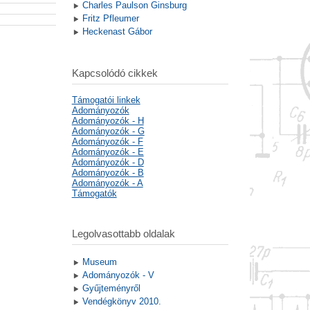
Charles Paulson Ginsburg
Fritz Pfleumer
Heckenast Gábor
Kapcsolódó cikkek
Támogatói linkek
Adományozók
Adományozók - H
Adományozók - G
Adományozók - F
Adományozók - E
Adományozók - D
Adományozók - B
Adományozók - A
Támogatók
Legolvasottabb oldalak
Museum
Adományozók - V
Gyűjteményről
Vendégkönyv 2010.