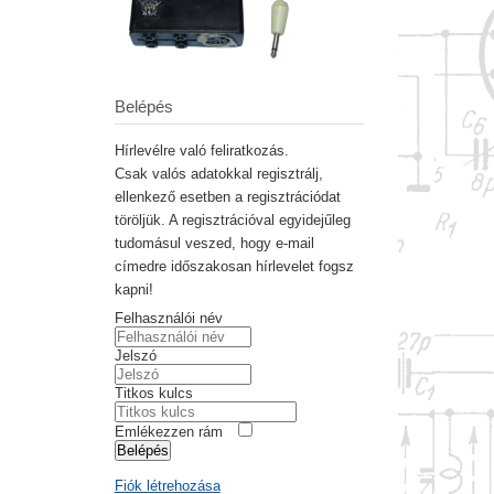
Belépés
Hírlevélre való feliratkozás.
Csak valós adatokkal regisztrálj,
ellenkező esetben a regisztrációdat
töröljük. A regisztrációval egyidejűleg
tudomásul veszed, hogy e-mail
címedre időszakosan hírlevelet fogsz
kapni!
Felhasználói név
Jelszó
Titkos kulcs
Emlékezzen rám
Belépés
Fiók létrehozása