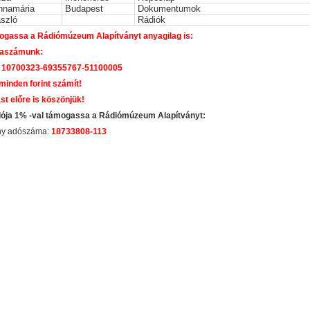
nnamária
Budapest
Dokumentumok
ászló
Rádiók
gassa a Rádiómúzeum Alapítványt anyagilag is:
laszámunk:
 10700323-69355767-51100005
 minden forint számít!
st előre is köszönjük!
dója 1% -val támogassa a Rádiómúzeum Alapítványt:
ány adószáma:
18733808-113