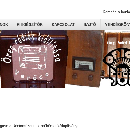
Keresés a honl
ONOK
KIEGÉSZÍTŐK
KAPCSOLAT
SAJTÓ
VENDÉGKÖNY
Öreg Rádiók 
ogasd a Rádiómúzeumot működtető Alapítványt