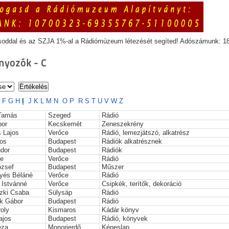
soddal és az SZJA 1%-al a Rádiómúzeum létezését segíted! Adószámunk: 1
yozók - C
E
F
G
H
I
J
K
L
M
N
O
P
R
S
T
U
V
W
Z
Tamás
Szeged
Rádió
bor
Kecskemét
Zeneszekrény
 Lajos
Verőce
Rádió, lemezjátszó, alkatrész
os
Budapest
Rádiók alkatrésznek
dor
Budapest
Rádiók
re
Verőce
Rádió
ózsef
Budapest
Műszer
yés Béláné
Verőce
Rádió
i Istvánné
Verőce
Csipkék, terítők, dekoráció
zki Csaba
Sülysáp
Rádió
k Gábor
Budapest
Rádió
oly
Kismaros
Kádár könyv
ajos
Budapest
Rádió, könyvek
éza
Monorierdő
Képeslap