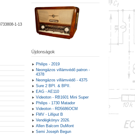
8733808-1-13
Újdonságok
Philips - 2019
Neongázos villámvédő patron -
4378
Neongázos villámvédő - 4375
Sure 2 BPI. & BPII.
EAG - AE110
Videoton - RB1601 Mini Super
Philips - 1730 Matador
Videoton - RD5686OCM
FMV - Lilliput B
Vendégkönyv 2026.
Allen Balcom DuMont
Semi Joseph Begun