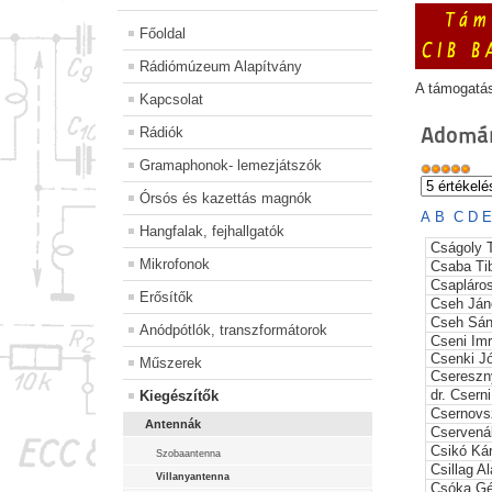
Főoldal
Rádiómúzeum Alapítvány
A támogatá
Kapcsolat
Adomán
Rádiók
Gramaphonok- lemezjátszók
Órsós és kazettás magnók
A
B
C
D
Hangfalak, fejhallgatók
Cságoly 
Mikrofonok
Csaba Ti
Csapláros
Erősítők
Cseh Ján
Cseh Sán
Anódpótlók, transzformátorok
Cseni Im
Csenki J
Műszerek
Csereszn
dr. Csern
Kiegészítők
Csernovs
Antennák
Cservená
Csikó Kár
Szobaantenna
Csillag Al
Villanyantenna
Csóka G