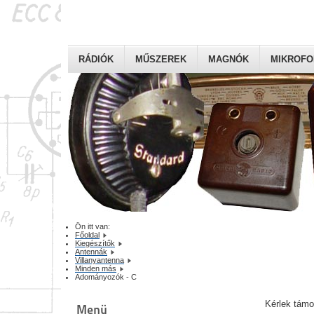
RÁDIÓK
MŰSZEREK
MAGNÓK
MIKROF
Ön itt van:
Főoldal
Kiegészítők
Antennák
Villanyantenna
Minden más
Adományozók - C
Kérlek tám
Menü