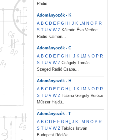
Rádió...
Adományozók - K
A
B
C
D
E
F
G
H
I
J
K
L
M
N
O
P
R
S
T
U
V
W
Z
Kálmán Éva Verőce
Rádió Kálmán...
Adományozók - C
A
B
C
D
E
F
G
H
I
J
K
L
M
N
O
P
R
S
T
U
V
W
Z
Cságoly Tamás
Szeged Rádió Csaba...
Adományozók - H
A
B
C
D
E
F
G
H
I
J
K
L
M
N
O
P
R
S
T
U
V
W
Z
Habina Gergely Verőce
Műszer Hajdú...
Adományozók - T
A
B
C
D
E
F
G
H
I
J
K
L
M
N
O
P
R
S
T
U
V
W
Z
Takács István
Budapest Rádiók...