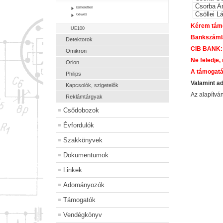
Csorba A
ismeretlen
Csöllei L
Gewes
Kérem támo
UE100
Bankszám
Detektorok
CIB BANK:
Omikron
Ne feledje,
Orion
A támogatá
Philips
Valamint a
Kapcsolók, szigetelők
Az alapítv
Reklámtárgyak
Csődobozok
Évfordulók
Szakkönyvek
Dokumentumok
Linkek
Adományozók
Támogatók
Vendégkönyv