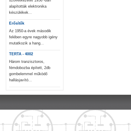
szövetkezetet 1936 -ban
alapították elektronika
készülékek...
Erősítők
Az 1950-a évek második
felében egyre nagyobb igény
mutatkozik a hang...
TERTA - 4002
Három tranzisztoros,
fémdobozba épített, 2db
gombelemmel működő
hallásjavító...