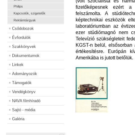
(volt szocialista és harm
fizetőképesnek ezért a 
Philips
felszámolta. A stúdiótec
Kapcsolók, szigetelők
képtechnikai eszközök el
Reklámtárgyak
laboratóriumban az évtize
Csődobozok
ezer stúdiómagnó nem cs
Évfordulók
Televízió szükségleteit fed
KGST-n belül, elsősorban 
Szakkönyvek
értékesítésre. Európán k
Dokumentumok
Amerikába is jutott belőlük.
Linkek
Adományozók
Támogatók
Vendégkönyv
NAVA filmhíradó
Sajtó - média
Galéria