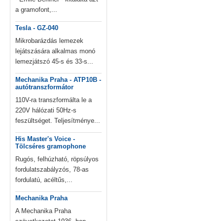
a gramofont,...
Tesla - GZ-040
Mikrobarázdás lemezek
lejátszására alkalmas monó
lemezjátszó 45-s és 33-s...
Mechanika Praha - ATP10B -
autótranszformátor
110V-ra transzformálta le a
220V hálózati 50Hz-s
feszültséget. Teljesítménye...
His Master's Voice -
Tölcséres gramophone
Rugós, felhúzható, röpsúlyos
fordulatszabályzós, 78-as
fordulatú, acéltűs,...
Mechanika Praha
A Mechanika Praha