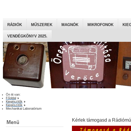
RÁDIÓK
MŰSZEREK
MAGNÓK
MIKROFONOK
KIE
VENDÉGKÖNYV 2025.
Ön itt van:
Főoldal
Kiegészítők
Kiegészítők
Mechanikai Laboratórium
Kérlek támogasd a Rádiómú
Menü