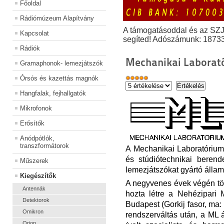
Főoldal
Rádiómúzeum Alapítvány
A támogatásoddal és az SZ
Kapcsolat
segíted! Adószámunk: 1873
Rádiók
Mechanikai Laborat
Gramaphonok- lemezjátszók
Órsós és kazettás magnók
Hangfalak, fejhallgatók
Mikrofonok
Erősítők
Anódpótlók,
transzformátorok
A Mechanikai Laboratórium,
és stúdiótechnikai berend
Műszerek
lemezjátszókat gyártó állami 
Kiegészítők
A negyvenes évek végén tö
Antennák
hozta létre a Nehézipari 
Detektorok
Budapest (Gorkij fasor, ma:
Omikron
rendszerváltás
u
tán, a ML 
Orion