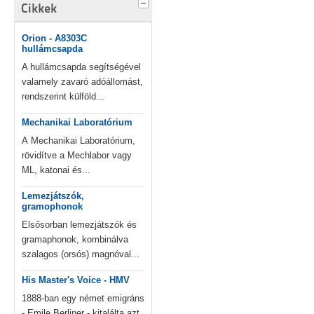
Cikkek
Orion - A8303C
hullámcsapda
A hullámcsapda segítségével
valamely zavaró adóállomást,
rendszerint külföld...
Mechanikai Laboratórium
A Mechanikai Laboratórium,
rövidítve a Mechlabor vagy
ML, katonai és...
Lemezjátszók,
gramophonok
Elsősorban lemezjátszók és
gramaphonok, kombinálva
szalagos (orsós) magnóval...
His Master's Voice - HMV
1888-ban egy német emigráns
- Emile Berliner - kitalálta azt