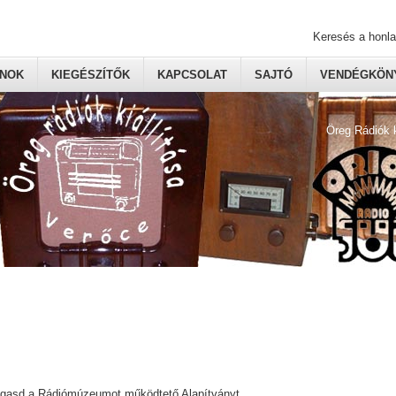
Keresés a honl
ONOK
KIEGÉSZÍTŐK
KAPCSOLAT
SAJTÓ
VENDÉGKÖNY
Öreg Rádiók 
ogasd a Rádiómúzeumot működtető Alapítványt