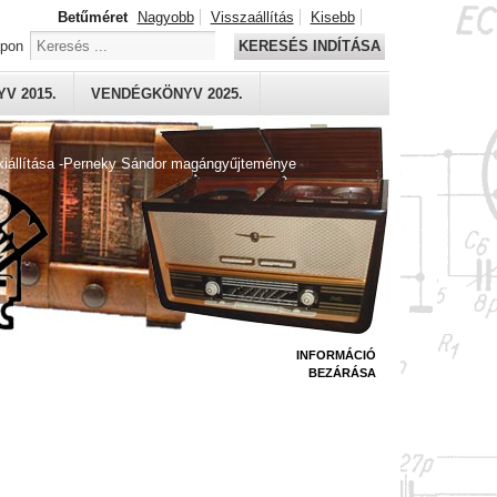
Betűméret
Nagyobb
Visszaállítás
Kisebb
apon
KERESÉS INDÍTÁSA
V 2015.
VENDÉGKÖNYV 2025.
kiállítása -Perneky Sándor magángyűjteménye
INFORMÁCIÓ
BEZÁRÁSA