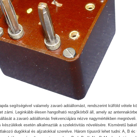
apda segítségével valamely zavaró adóállomást, rendszerint külföld vétele kö
het zárni. Leginkább élesen hangolható rezgőkörből áll, amely az antennakörb
nállását a zavaró adóállomás frekvenciájára nézve nagymértékben megnöveli.
 készülékek esetén alkalmazták a szelektivitás növelésére. Kisméretű bakel
tlakozó dugókkal és aljzatokkal szerelve. Három típusról lehet tudni: A, B éc 