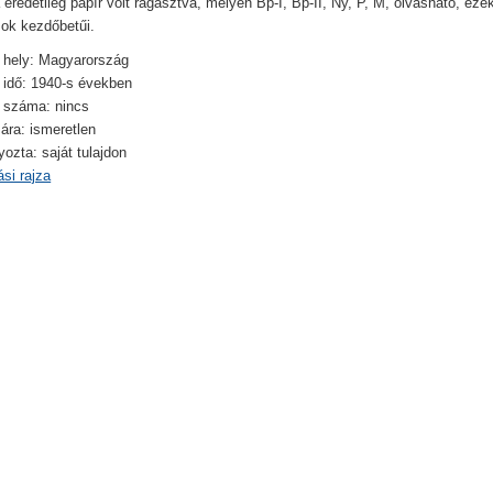
 eredetileg papír volt ragasztva, melyen Bp-I, Bp-II, Ny, P, M, olvasható, eze
ok kezdőbetűi.
 hely: Magyarország
 idő: 1940-s években
i száma: nincs
 ára: ismeretlen
zta: saját tulajdon
si rajza