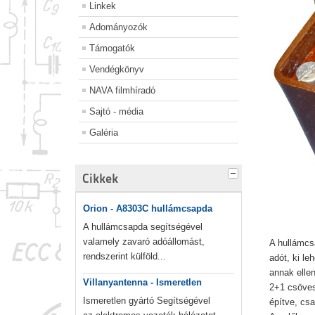
Linkek
Adományozók
Támogatók
Vendégkönyv
NAVA filmhíradó
Sajtó - média
Galéria
Cikkek
Orion - A8303C hullámcsapda
A hullámcsapda segítségével
valamely zavaró adóállomást,
A hullámcs
rendszerint külföld...
adót, ki le
annak elle
Villanyantenna - Ismeretlen
2+1 csöves
Ismeretlen gyártó Segítségével
építve, csa