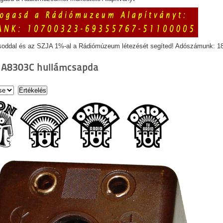
soddal és az SZJA 1%-al a Rádiómúzeum létezését segíted! Adószámunk: 1
- A8303C hullámcsapda