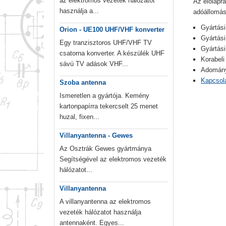
az elektromos vezeték hálózatot
Az előlapra
használja a...
adóállomás
Gyártási
Orion - UE100 UHF/VHF konverter
Gyártási
Egy tranzisztoros UHF/VHF TV
Gyártás
csatorna konverter. A készülék UHF
Korabeli
sávú TV adások VHF...
Adományo
Kapcsolá
Szoba antenna
Ismeretlen a gyártója. Kemény
kartonpapírra tekercselt 25 menet
huzal, fixen...
Villanyantenna - Gewes
Az Osztrák Gewes gyártmánya
Segítségével az elektromos vezeték
hálózatot...
Villanyantenna
A villanyantenna az elektromos
vezeték hálózatot használja
antennaként. Egyes...