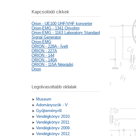
Kapcsolódó cikkek
Orion - UE100 UHF/VHF konverter
Orion-EMG - 1341 Orivohm
Orion-EMG - 1163 Laboratory Standard
Signal Generator
Orion-EMG
ORION - 228A - Ívelt
ORION - 227A
ORION - 144
ORION - 140A
ORION - 115A Néprádió
Orion
Legolvasottabb oldalak
Museum
Adományozók - V
Gyűjteményről
Vendégkönyv 2010.
Vendégkönyv 2011.
Vendégkönyv 2009.
Vendégkönyv 2012.