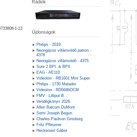
Rádiók
8733808-1-13
Újdonságok
Philips - 2019
Neongázos villámvédő patron -
4378
Neongázos villámvédő - 4375
Sure 2 BPI. & BPII.
EAG - AE110
Videoton - RB1601 Mini Super
Philips - 1730 Matador
Videoton - RD5686OCM
FMV - Lilliput B
Vendégkönyv 2026.
Allen Balcom DuMont
Semi Joseph Begun
Charles Paulson Ginsburg
Fritz Pfleumer
Heckenast Gábor