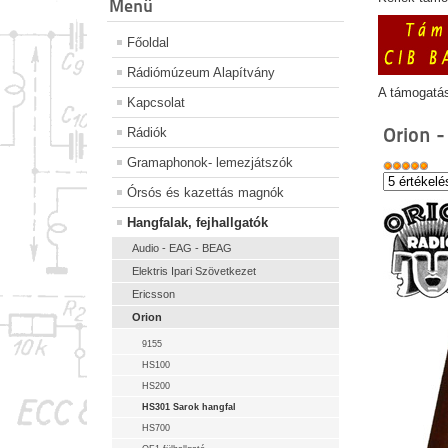
Menü
Főoldal
Rádiómúzeum Alapítvány
A támogatá
Kapcsolat
Orion 
Rádiók
Gramaphonok- lemezjátszók
Órsós és kazettás magnók
Hangfalak, fejhallgatók
Audio - EAG - BEAG
Elektris Ipari Szövetkezet
Ericsson
Orion
9155
HS100
HS200
HS301 Sarok hangfal
HS700