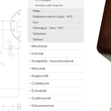
OF1 fülhallgató
Vezetékes-rádió hangszóró
Philips
Rádiófelszerelések Gyára - RFG
Sure
Telefongyár - Terta - TRT
Telefunken
Videoton
Mikrofonok
Erősítők
Anódpótlók, transzformátorok
Műszerek
Kiegészítők
Csődobozok
Évfordulók
Szakkönyvek
Dokumentumok