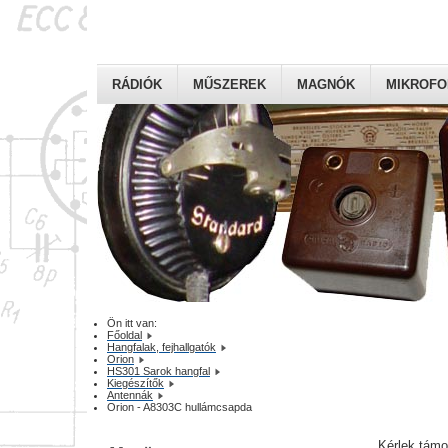
RÁDIÓK
MŰSZEREK
MAGNÓK
MIKROF
Ön itt van:
Főoldal
Hangfalak, fejhallgatók
Orion
HS301 Sarok hangfal
Kiegészítők
Antennák
Orion - A8303C hullámcsapda
Kérlek tám