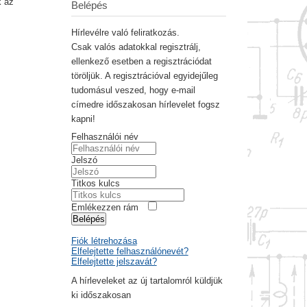
k az
Belépés
Hírlevélre való feliratkozás.
Csak valós adatokkal regisztrálj,
ellenkező esetben a regisztrációdat
töröljük. A regisztrációval egyidejűleg
tudomásul veszed, hogy e-mail
címedre időszakosan hírlevelet fogsz
kapni!
Felhasználói név
Jelszó
Titkos kulcs
Emlékezzen rám
Belépés
Fiók létrehozása
Elfelejtette felhasználónevét?
Elfelejtette jelszavát?
A hírleveleket az új tartalomról küldjük
ki időszakosan