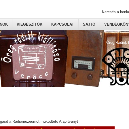
Keresés a honl
ONOK
KIEGÉSZÍTŐK
KAPCSOLAT
SAJTÓ
VENDÉGKÖNY
Öreg Rádiók 
ogasd a Rádiómúzeumot működtető Alapítványt