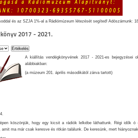
soddal és az SZJA 1%-al a Rádiómúzeum létezését segíted! Adószámunk: 1
könyv 2017 - 2021.
A kiállítás vendégkönyvének 2017 - 2021-es bejegyzései o
alábbiakban:
(a múzeum 201. április másodikától zárva tartott)
4.
pen köszönjük, hogy egy kicsit a rádiók lelkébe láthattunk. Régi idők ó - 
, amit ma már csak keresve és ritkán találunk. De keresünk, mert hiányoznak