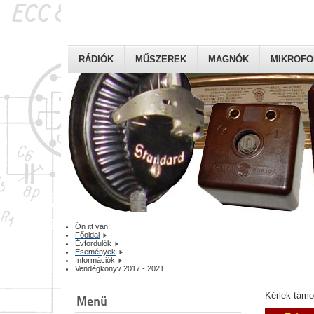
RÁDIÓK
MŰSZEREK
MAGNÓK
MIKROF
Ön itt van:
Főoldal
Évfordulók
Események
Információk
Vendégkönyv 2017 - 2021.
Kérlek tám
Menü