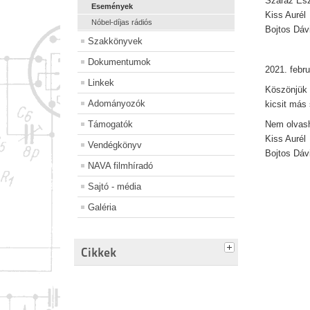
Száraz Esz
Események
Kiss Aurél
Nóbel-díjas rádiós
Bojtos Dáv
Szakkönyvek
Dokumentumok
2021. febru
Linkek
Köszönjük 
Adományozók
kicsit más 
Támogatók
Nem olvash
Kiss Aurél
Vendégkönyv
Bojtos Dáv
NAVA filmhíradó
Sajtó - média
Galéria
Cikkek