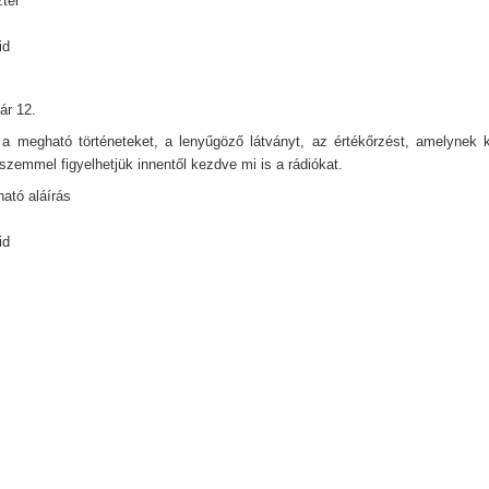
ter
id
ár 12.
a megható történeteket, a lenyűgöző látványt, az értékőrzést, amelynek
szemmel figyelhetjük innentől kezdve mi is a rádiókat.
ató aláírás
id