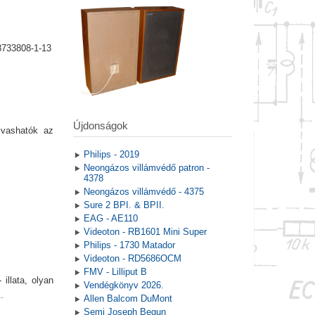
8733808-1-13
Újdonságok
lvashatók az
Philips - 2019
Neongázos villámvédő patron -
4378
Neongázos villámvédő - 4375
Sure 2 BPI. & BPII.
EAG - AE110
Videoton - RB1601 Mini Super
Philips - 1730 Matador
Videoton - RD5686OCM
FMV - Lilliput B
illata, olyan
Vendégkönyv 2026.
.
Allen Balcom DuMont
Semi Joseph Begun