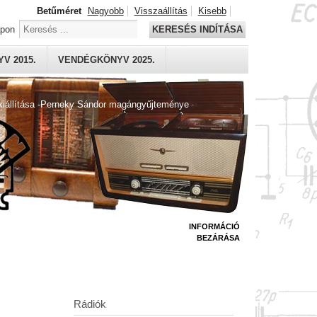
Betűméret
Nagyobb
Visszaállítás
Kisebb
apon
KERESÉS INDÍTÁSA
V 2015.
VENDÉGKÖNYV 2025.
kiállítása -Perneky Sándor magángyűjteménye
INFORMÁCIÓ
BEZÁRÁSA
Rádiók