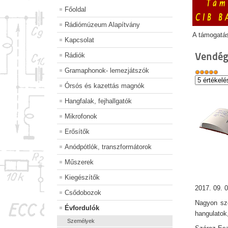
Főoldal
Rádiómúzeum Alapítvány
A támogatá
Kapcsolat
Vendég
Rádiók
Gramaphonok- lemezjátszók
Órsós és kazettás magnók
Hangfalak, fejhallgatók
Mikrofonok
Erősítők
Anódpótlók, transzformátorok
Műszerek
Kiegészítők
2017. 09. 0
Csődobozok
Nagyon szé
Évfordulók
hangulatok
Személyek