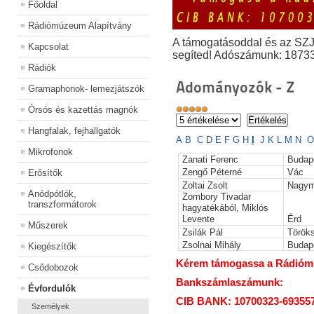
Főoldal
Rádiómúzeum Alapítvány
A támogatásoddal és az SZ
Kapcsolat
segíted! Adószámunk: 1873
Rádiók
Adományozók - Z
Gramaphonok- lemezjátszók
Órsós és kazettás magnók
Hangfalak, fejhallgatók
A
B
C
D
E
F
G
H
I
J
K
L
M
N
O
Mikrofonok
Zanati Ferenc
Budap
Zengő Péterné
Vác
Erősítők
Zoltai Zsolt
Nagym
Anódpótlók,
Zombory Tivadar
transzformátorok
hagyatékából, Miklós
Levente
Érd
Műszerek
Zsilák Pál
Török
Zsolnai Mihály
Budap
Kiegészítők
Kérem támogassa a Rádiómúz
Csődobozok
Bankszámlaszámunk:
Évfordulók
CIB BANK: 10700323-69355
Személyek