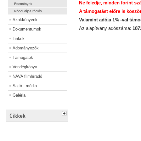
Ne feledje, minden forint sz
Események
A támogatást előre is köszö
Nóbel-díjas rádiós
Valamint adója 1% -val tám
Szakkönyvek
Az alapítvány adószáma:
187
Dokumentumok
Linkek
Adományozók
Támogatók
Vendégkönyv
NAVA filmhíradó
Sajtó - média
Galéria
Cikkek