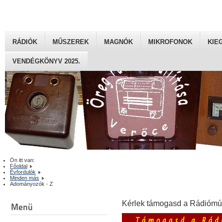
RÁDIÓK
MŰSZEREK
MAGNÓK
MIKROFONOK
KIE
VENDÉGKÖNYV 2025.
Ön itt van:
Főoldal
Évfordulók
Minden más
Adományozók - Z
Kérlek támogasd a Rádiómú
Menü