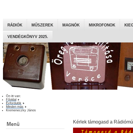
RÁDIÓK
MŰSZEREK
MAGNÓK
MIKROFONOK
KIE
VENDÉGKÖNYV 2025.
Ön itt van:
Főoldal
Évfordulók
Minden más
Kremeneczky János
Kérlek támogasd a Rádiómú
Menü