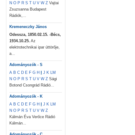
N
O
P
R
S
T
U
V
W
Z
Vajtai
Zsuzsanna Budapest
Rádiók,...
Kremeneczky János
Odessza, 1850.02.15. -Bécs,
1934.10.25.
Az
elektrotechnikai ipar úttörője,
a...
Adományozók - S
A
B
C
D
E
F
G
H
I
J
K
L
M
N
O
P
R
S
T
U
V
W
Z
Sági
Botond Csongrád Rádió...
Adományozók - K
A
B
C
D
E
F
G
H
I
J
K
L
M
N
O
P
R
S
T
U
V
W
Z
Kálmán Éva Verőce Rádió
Kálmán...
Adományozók - C