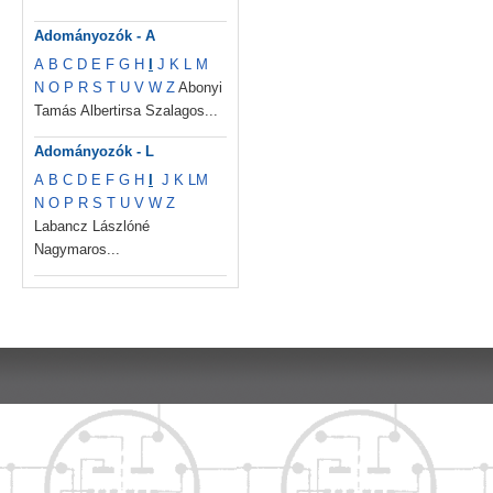
Adományozók - A
A
B
C
D
E
F
G
H
I
J
K
L
M
N
O
P
R
S
T
U
V
W
Z
Abonyi
Tamás Albertirsa Szalagos...
Adományozók - L
A
B
C
D
E
F
G
H
I
J
K
L
M
N
O
P
R
S
T
U
V
W
Z
Labancz Lászlóné
Nagymaros...