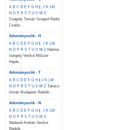
A
B
C
D
E
F
G
H
I
J
K
L
M
N
O
P
R
S
T
U
V
W
Z
Cságoly Tamás Szeged Rádió
Csaba...
Adományozók - H
A
B
C
D
E
F
G
H
I
J
K
L
M
N
O
P
R
S
T
U
V
W
Z
Habina
Gergely Verőce Műszer
Hajdú...
Adományozók - T
A
B
C
D
E
F
G
H
I
J
K
L
M
N
O
P
R
S
T
U
V
W
Z
Takács
István Budapest Rádiók...
Adományozók - N
A
B
C
D
E
F
G
H
I
J
K
L
M
N
O
P
R
S
T
U
V
W
Z
Nádasdi András Verőce
Rádiók...