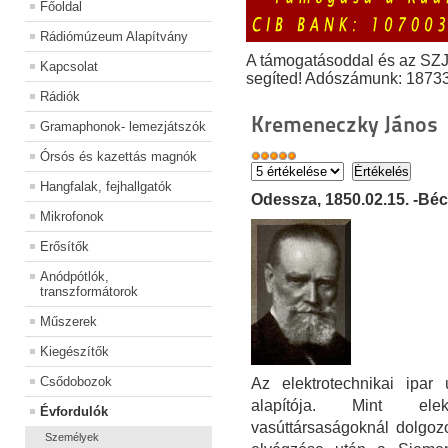
Főoldal
Rádiómúzeum Alapítvány
A támogatásoddal és az SZ
Kapcsolat
segíted! Adószámunk: 1873
Rádiók
Kremeneczky János
Gramaphonok- lemezjátszók
Órsós és kazettás magnók
Hangfalak, fejhallgatók
Odessza, 1850.02.15. -Béc
Mikrofonok
Erősítők
Anódpótlók,
transzformátorok
Műszerek
Kiegészítők
Csődobozok
Az elektrotechnikai ipar
alapítója. Mint elek
Évfordulók
vasúttársaságoknál dolgozo
Személyek