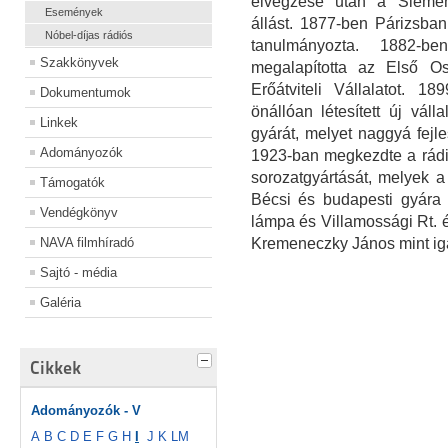
elvégzése után a Siemens
Események
állást. 1877-ben Párizsban
Nóbel-díjas rádiós
tanulmányozta. 1882-b
Szakkönyvek
megalapította az Első Os
Erőátviteli Vállalatot. 1
Dokumentumok
önállóan létesített új váll
Linkek
gyárát, melyet naggyá fejles
Adományozók
1923-ban megkezdte a rádi
sorozatgyártását, melyek a 
Támogatók
Bécsi és budapesti gyára 
Vendégkönyv
lámpa és Villamossági Rt. 
NAVA filmhíradó
Kremeneczky János mint igaz
Sajtó - média
Galéria
Cikkek
Adományozók - V
A
B
C
D
E
F
G
H
I
J
K
L
M