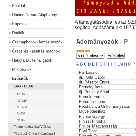
Főoldal
Rádiómúzeum Alapítvány
A támogatásoddal és az SZ
Kapcsolat
segíted! Adószámunk: 1873
Rádiók
Adományozók - P
Gramaphonok- lemezjátszók
Órsós és kazettás magnók
Hangfalak, fejhallgatók
A
B
C
D
E
F
G
H
I
J
K
L
M
N
O
Mikrofonok
Pál László
dr. Palla Gábor
Erősítők
dr. Pásztor Endre
EAG - BEAG
Perneky Antal
ifj. Perneky Antal
AE110
Perneki Ferenc
AET210
Péteri Endréné
Petőfibánya Önkormányzata,
AET453
Művelődésiház
AK200
Pichler György
AV-750
Pinizsi Piroska
Philips Magyarország
Finommechanikai Vállalat
Phol Tibor
Fövárosi XI. ker Kézmüipari
Póczak Csaba és István