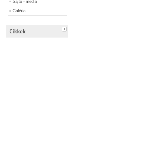
Sajtó - média
Galéria
Cikkek