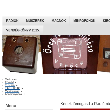
RÁDIÓK
MŰSZEREK
MAGNÓK
MIKROFONOK
KIE
VENDÉGKÖNYV 2025.
Ön itt van:
Főoldal
Erősítők
EAG - BEAG
Minden más
Adományozók - P
Kérlek támogasd a Rádiómú
Menü