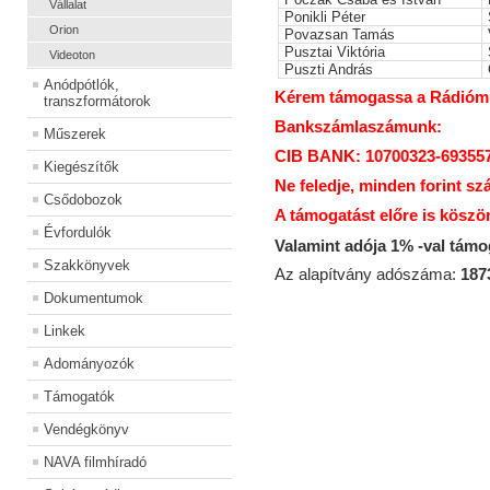
Vállalat
Ponikli Péter
Orion
Povazsan Tamás
Pusztai Viktória
Videoton
Puszti András
Anódpótlók,
Kérem támogassa a Rádiómúz
transzformátorok
Bankszámlaszámunk:
Műszerek
CIB BANK: 10700323-69355
Kiegészítők
Ne feledje, minden forint sz
Csődobozok
A támogatást előre is köszö
Évfordulók
Valamint adója 1% -val tám
Szakkönyvek
Az alapítvány adószáma:
187
Dokumentumok
Linkek
Adományozók
Támogatók
Vendégkönyv
NAVA filmhíradó