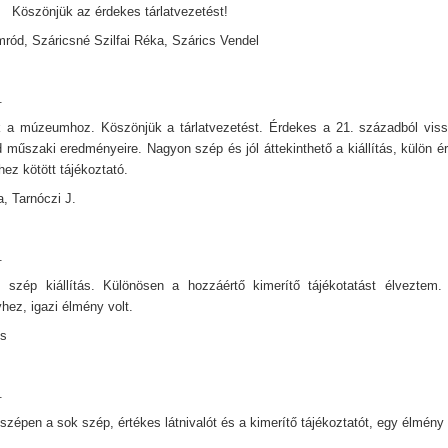
el Köszönjük az érdekes tárlatvezetést!
mród, Száricsné Szilfai Réka, Szárics Vendel
.
k a múzeumhoz. Köszönjük a tárlatvezetést. Érdekes a 21. századból viss
 műszaki eredményeire. Nagyon szép és jól áttekinthető a kiállítás, külön é
ez kötött tájékoztató.
a, Tarnóczi J.
.
 szép kiállítás. Különösen a hozzáértő kimerítő tájékotatást élveztem.
hez, igazi élmény volt.
ós
.
zépen a sok szép, értékes látnivalót és a kimerítő tájékoztatót, egy élmény 