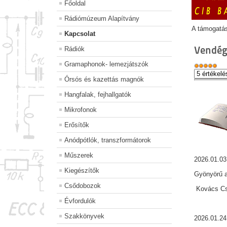
Főoldal
Rádiómúzeum Alapítvány
A támogatá
Kapcsolat
Vendég
Rádiók
Gramaphonok- lemezjátszók
Órsós és kazettás magnók
Hangfalak, fejhallgatók
Mikrofonok
Erősítők
Anódpótlók, transzformátorok
Műszerek
2026.01.03
Kiegészítők
Gyönyörű a
Csődobozok
Kovács Csa
Évfordulók
Szakkönyvek
2026.01.24