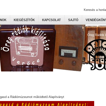
Keresés a honl
ONOK
KIEGÉSZÍTŐK
KAPCSOLAT
SAJTÓ
VENDÉGKÖNY
Öreg Rádiók 
ogasd a Rádiómúzeumot működtető Alapítványt