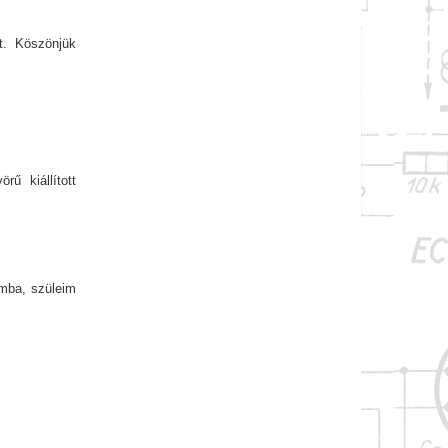
t. Köszönjük
ű kiállított
omba, szüleim