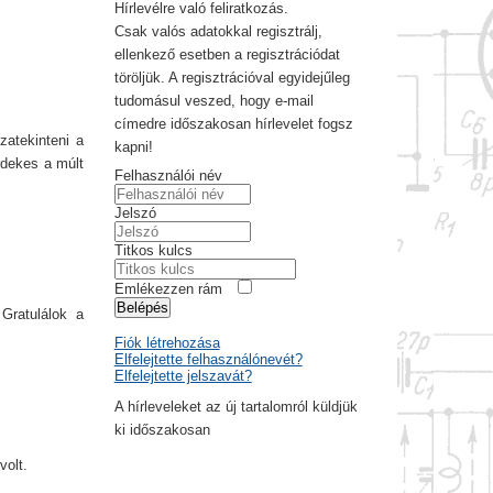
Hírlevélre való feliratkozás.
Csak valós adatokkal regisztrálj,
ellenkező esetben a regisztrációdat
töröljük. A regisztrációval egyidejűleg
tudomásul veszed, hogy e-mail
címedre időszakosan hírlevelet fogsz
zatekinteni a
kapni!
rdekes a múlt
Felhasználói név
Jelszó
Titkos kulcs
Emlékezzen rám
Belépés
 Gratulálok a
Fiók létrehozása
Elfelejtette felhasználónevét?
Elfelejtette jelszavát?
A hírleveleket az új tartalomról küldjük
ki időszakosan
volt.