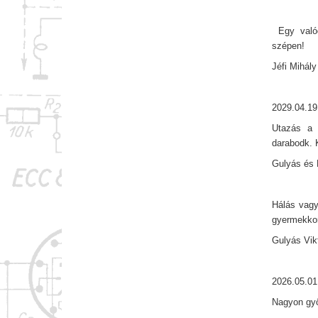
Egy valódi
szépen!
Jéfi Mihály
2029.04.19
Utazás a 
darabodk. 
Gulyás és 
Hálás vagy
gyermekkor
Gulyás Vik
2026.05.01
Nagyon gy