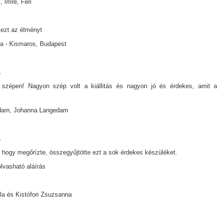
, Imre, Feri
ezt az élményt
a - Kismaros, Budapest
.
szépen! Nagyon szép volt a kiállitás és nagyon jó és érdekes, amit a 
dam, Johanna Langedam
.
 hogy megőrízte, összegyűjtötte ezt a sok érdekes készüléket.
lvasható aláírás
a és Kistófori Zsuzsanna