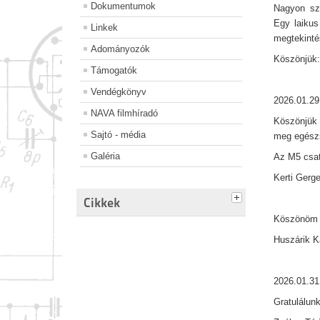
Dokumentumok
Nagyon szé
Egy laikus
Linkek
megtekintés
Adományozók
Köszönjük: 
Támogatók
Vendégkönyv
2026.01.29
NAVA filmhíradó
Köszönjük 
Sajtó - média
meg egészs
Galéria
Az M5 csat
Kerti Gerg
Cikkek
Köszönöm s
Huszárik 
2026.01.31
Gratulálunk