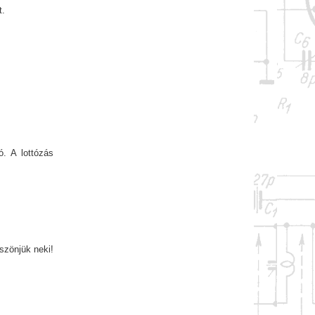
t.
. A lottózás
szönjük neki!