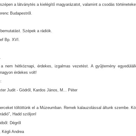
szépen a látványtés a kielégítő magyarázatot, valamint a csodás történeteke
Ferenc Budapestről.
bemutatást. Szépek a rádiók.
ef Bp. XVI.
.
a nem hétköznapi, érdekes, izgalmas vezetést. A gyűjtemény egyedülálló
 nagyon érdekes volt!
:
ter Judit - Gödről, Kardos János, M... Péter
erceket töltöttünk el a Múzeumban. Remek kalauzolással áltunk szembe. Kö
rádió", Hadd szóljon!
éből: Dégről
, Kégli Andrea