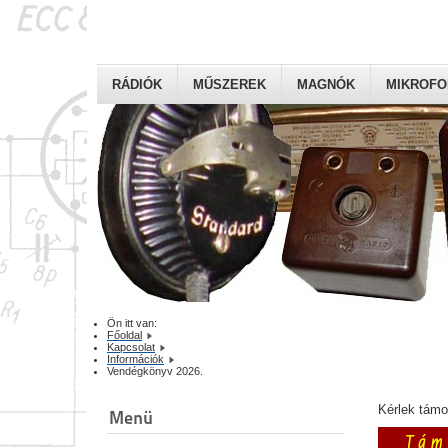
RÁDIÓK
MŰSZEREK
MAGNÓK
MIKROF
Ön itt van:
Főoldal
Kapcsolat
Információk
Vendégkönyv 2026.
Kérlek tám
Menü