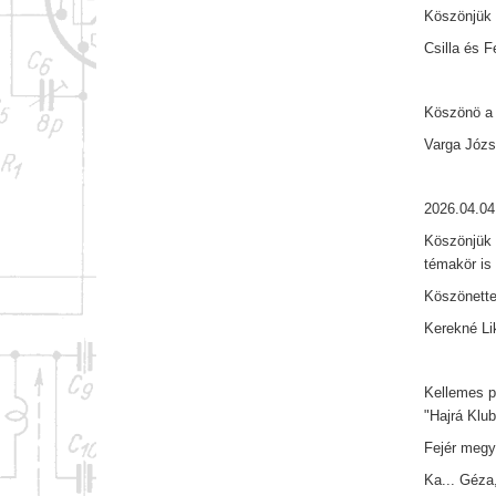
Köszönjük 
Csilla és 
Köszönö a 
Varga Józs
2026.04.04
Köszönjük 
témakör is
Köszönette
Kerekné Lik
Kellemes p
"Hajrá Klub
Fejér megy
Ka... Géza