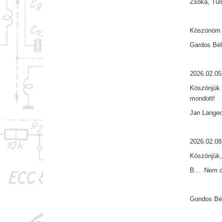
Zsóka, Túri
Köszönöm 
Gardos Bél
2026.02.05
Köszönjük 
mondott!
Jan Lange
2026.02.08
Köszönjük,
B... Nem o
Gondos Bél