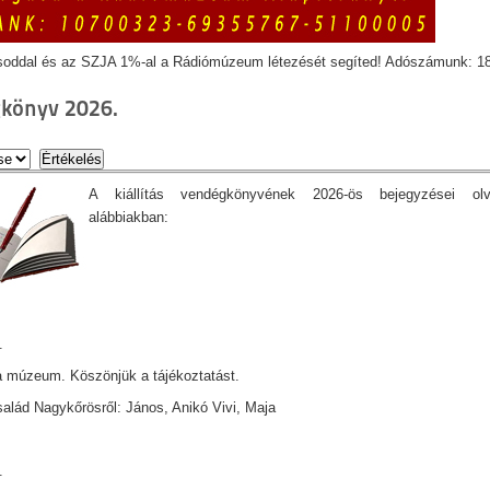
soddal és az SZJA 1%-al a Rádiómúzeum létezését segíted! Adószámunk: 1
könyv 2026.
A kiállítás vendégkönyvének 2026-ös bejegyzései ol
alábbiakban:
.
 múzeum. Köszönjük a tájékoztatást.
lád Nagykőrösről: János, Anikó Vivi, Maja
.