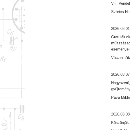
Vili, Vend
Szárics Ni
2026.03.01
Gratulálun
múltszázad
eseményeih
Váczinl Zit
2026.03.07
Nagyszerű,
gyűjtemény
Páva Mikl
2026.03.08
Köszönjük s