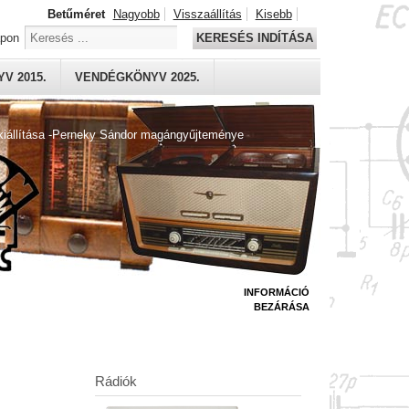
Betűméret
Nagyobb
Visszaállítás
Kisebb
apon
KERESÉS INDÍTÁSA
V 2015.
VENDÉGKÖNYV 2025.
kiállítása -Perneky Sándor magángyűjteménye
INFORMÁCIÓ
BEZÁRÁSA
Rádiók