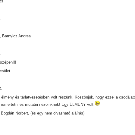
os
.
!
, Barnyicz Andrea
.
szépen!!!
esület
2.
 élmény és tárlatvezetésben volt részünk. Köszönjük, hogy ezzel a csodálatos
 ismertetni és mutatni nézőinknek! Egy ÉLMÉNY volt
Bogdán Norbert, (és egy nem olvasható aláírás)
.