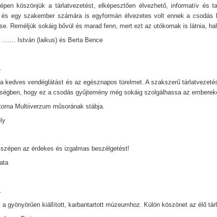
pen köszönjük a tárlatvezetést, elképesztően élvezhető, informatív és ta
 és egy szakember számára is egyformán élvezetes volt ennek a csodás k
e. Reméljük sokáig bővül és marad fenn, mert ezt az utókornak is látnia, hall
....... István (laikus) és Berta Bence
.
a kedves vendéglátást és az egésznapos türelmet. A szakszerű tárlatvezetést
égben, hogy ez a csodás gyűjtemény még sokáig szolgálhassa az emberek
orna Multiiverzum műsorának stábja.
ely
zépen az érdekes és izgalmas beszélgetést!
Kata
.
 a gyönyörűen kiállított, karbantartott múzeumhoz. Külön köszönet az élő tárl