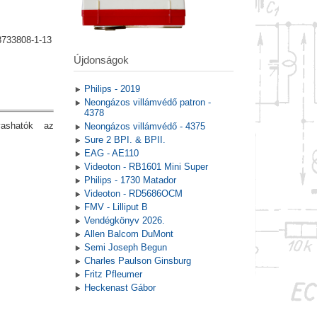
8733808-1-13
Újdonságok
Philips - 2019
Neongázos villámvédő patron -
4378
vashatók az
Neongázos villámvédő - 4375
Sure 2 BPI. & BPII.
EAG - AE110
Videoton - RB1601 Mini Super
Philips - 1730 Matador
Videoton - RD5686OCM
FMV - Lilliput B
Vendégkönyv 2026.
Allen Balcom DuMont
Semi Joseph Begun
Charles Paulson Ginsburg
Fritz Pfleumer
Heckenast Gábor