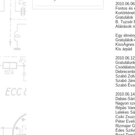
2010.06.06
Fontos és 
Kortörténe
Gratulálok
B. Tuzsér 
Aláirások 
Egy élmény
Gratulálok
KissÁgnes
Kis árpád
2010.06.12
Gratulálun
Csodálatos
Debrecenbő
Szabó Zolt
Szabó Ján
Szabó Éva
2010.06.14
Dabas-Sári 
Nagyon szé
Répás Van
Lelekes Sá
Csiki Zsuz
Péter Evel
Rizmajer G
Édes Szilv
Bozó Tam