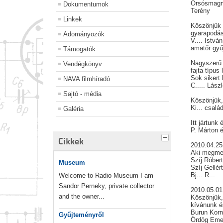
Orsósmag
Dokumentumok
Terény
Linkek
Köszönjük 
gyarapodás
Adományozók
V.... István
amatőr gyű
Támogatók
Nagyszerű 
Vendégkönyv
fajta típus 
Sok sikert
NAVA filmhíradó
C..... Lász
Sajtó - média
Köszönjük,
Ki... csalá
Galéria
Itt jártunk
P. Márton é
Cikkek
2010.04.25
Aki megmen
Szíj Róber
Museum
Szíj Gellér
Bj... R...
Welcome to Radio Museum I am
Sandor Perneky, private collector
2010.05.01
and the owner...
Köszönjük, 
kívánunk é
Burun Kor
Gyűjteményről
Ördög Em