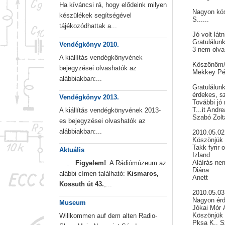
Ha kíváncsi rá, hogy elődeink milyen
Nagyon kös
készülékek segítségével
S......
tájékozódhattak a...
Jó volt lát
Gratulálunk
Vendégkönyv 2010.
3 nem olva
A kiállítás vendégkönyvének
Köszönöm/
bejegyzései olvashatók az
Mekkey Pét
alábbiakban:...
Gratulálun
érdekes, s
Vendégkönyv 2013.
További jó
T...it Andre
A kiállítás vendégkönyvének 2013-
Szabó Zolt
es bejegyzései olvashatók az
alábbiakban:...
2010.05.02
Köszönjük
Takk fyrir 
Aktuális
Izland
Aláírás ne
Figyelem!
A Rádiómúzeum az
Diána
alábbi címen található:
Kismaros,
Anett
Kossuth út 43.
,...
2010.05.03
Nagyon érde
Museum
Jókai Mór 
Köszönjü
Willkommen auf dem alten Radio-
Pksa K., S