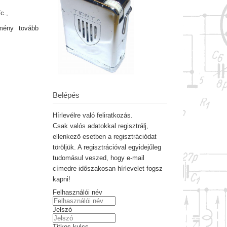
c.,
emény tovább
Belépés
Hírlevélre való feliratkozás.
Csak valós adatokkal regisztrálj,
ellenkező esetben a regisztrációdat
töröljük. A regisztrációval egyidejűleg
tudomásul veszed, hogy e-mail
címedre időszakosan hírlevelet fogsz
kapni!
Felhasználói név
Jelszó
Titkos kulcs