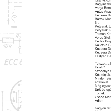
Csányi Adr
Bagyinszki
Varga Bern
Antus Anas
Kucsera Bo
Bartók Món
6.o.
Petyerák 
Petyerák L
Terman Kitt
Veres Stell
Dudás Bog
Kaliczka P
Kucsera Dá
Kucsera D
Lestyán B
Tetszett a k
Kinek?
Szobonya C
Köszönjük,
Minden eli
értékeket.
Még egysze
Erőt és eg
Tóthék
Csapó Mar
Ádám
Nagyon tet