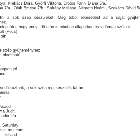
tya, Krekács Dóra, Győrfi Viktória, Drótos Fanni Diána 5/a.,
a 7/a., Oláh Emese 7/b., Sáfrány Melissa, Németh Noémi, Szakács Dávid 5/
átni a sok szép készüléket. Még több lelkesedést ad a saját gyűjt
éhez.
log látni, hogy ennyi idő után is hibátlan állapotban és vidáman szólnak.
olt (Pécs)
ltán
.
 e szép gyűjteményhez.
m olvasható
5.
 nagyon jó!
und
4.
sodálkoztunk, a sok szép régi készülék láttán.
briella
r
. Aszód
ma Judit
audia 2/a.
. Saturday
small museum.
 - Holland