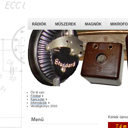
RÁDIÓK
MŰSZEREK
MAGNÓK
MIKROF
Ön itt van:
Főoldal
Kapcsolat
Információk
Vendégkönyv 2010.
Kérlek tám
Menü