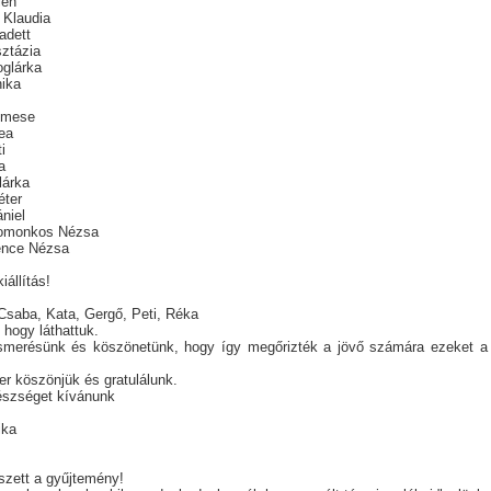
ien
 Klaudia
adett
ztázia
glárka
ika
Emese
ea
i
a
lárka
éter
niel
omonkos Nézsa
ence Nézsa
iállítás!
saba, Kata, Gergő, Peti, Réka
 hogy láthattuk.
smerésünk és köszönetünk, hogy így megőrizték a jövő számára ezeket a 
r köszönjük és gratulálunk.
észséget kívánunk
ika
szett a gyűjtemény!