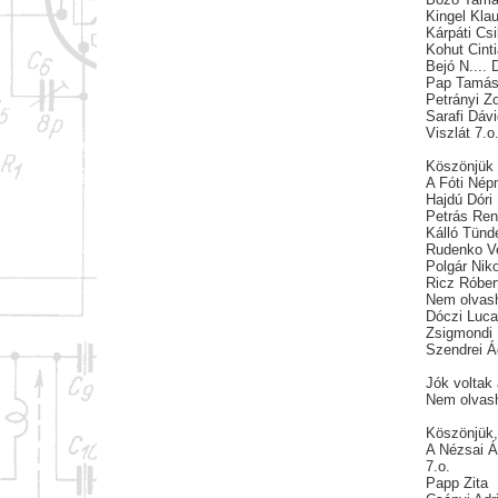
Kingel Kla
Kárpáti Csi
Kohut Cint
Bejó N....
Pap Tamá
Petrányi Z
Sarafi Dáv
Viszlát 7.o
Köszönjük 
A Fóti Nép
Hajdú Dóri
Petrás Ren
Kálló Tünd
Rudenko V
Polgár Niko
Ricz Róber
Nem olvash
Dóczi Luc
Zsigmondi 
Szendrei 
Jók voltak
Nem olvash
Köszönjük, 
A Nézsai Ál
7.o.
Papp Zita