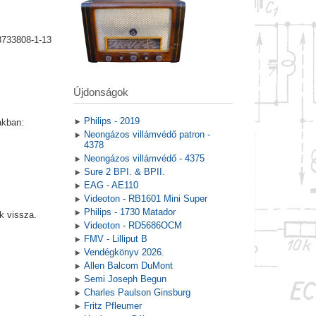
8733808-1-13
Újdonságok
Philips - 2019
akban:
Neongázos villámvédő patron -
4378
Neongázos villámvédő - 4375
Sure 2 BPI. & BPII.
EAG - AE110
Videoton - RB1601 Mini Super
Philips - 1730 Matador
k vissza.
Videoton - RD5686OCM
FMV - Lilliput B
Vendégkönyv 2026.
Allen Balcom DuMont
Semi Joseph Begun
Charles Paulson Ginsburg
Fritz Pfleumer