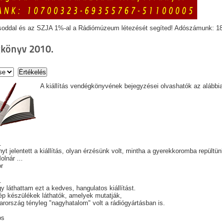
soddal és az SZJA 1%-al a Rádiómúzeum létezését segíted! Adószámunk: 1
könyv 2010.
A kiállítás vendégkönyvének bejegyzései olvashatók az alábbi
.
t jelentett a kiállítás, olyan érzésünk volt, mintha a gyerekkoromba repültün
lnár ...
or
2.
y láthattam ezt a kedves, hangulatos kiállítást.
p készülékek láthatók, amelyek mutatják,
rország tényleg "nagyhatalom" volt a rádiógyártásban is.
os