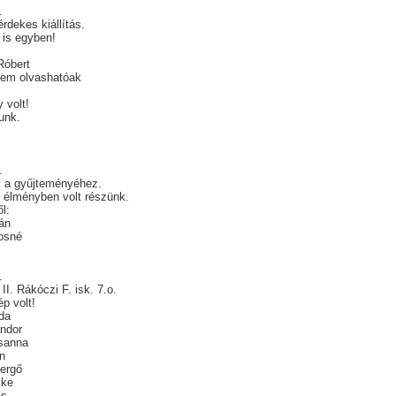
.
érdekes kiállítás.
t is egyben!
Róbert
nem olvashatóak
 volt!
-unk.
.
k a gyűjteményéhez.
 élményben volt részünk.
l:
án
osné
.
II. Rákóczi F. isk. 7.o.
p volt!
da
ndor
sanna
in
ergő
ike
ás