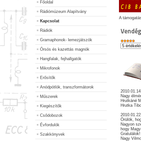
Főoldal
Rádiómúzeum Alapítvány
A támogatá
Kapcsolat
Vendég
Rádiók
Gramaphonok- lemezjátszók
Órsós és kazettás magnók
Hangfalak, fejhallgatók
Mikrofonok
Erősítők
Anódpótlók, transzformátorok
2010.01.14
Nagy élmény
Műszerek
Hrutkáné Mo
Hrutka Tib
Kiegészítők
2010.01.2
Csődobozok
Örülök, hog
Nagyon szé
Évfordulók
hogy Magya
Gratulálok!
Szakkönyvek
Nagy Vilm