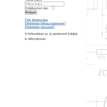
Emlékezzen rám
Belépés
Fiók létrehozása
Elfelejtette felhasználónevét?
Elfelejtette jelszavát?
A hírleveleket az új tartalomról küldjük
ki időszakosan