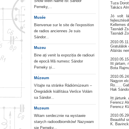
Show Mein Name ist Sándor
Tuza Dorot
Perneky,...
Takács Alm
Jó volt l
Musée
fejlesztés
Kellemes do
Bienvenue sur le site de l'exposition
Tasnádi Zs
de radios anciennes Je suis
Tasnádi Zo
Sándor...
2010.05.11
Gratulálok
Muzeu
Aláírás ne
Bine ați venit la expoziția de radiouri
2010.05.1
de epocă Mă numesc Sándor
Itt jártam,
Perneky și...
Bota Rajm
2010.05.2
Múzeum
Nagyon elc
Ro...... Ga
Vítajte na stránke Rádiómúzeum –
Hak Sándo
Öregrádiók kiállítása Verőce Volám
sa Sándor...
Itt jártunk
Ferencz Al
Ferencz Kl
Muzeum
2010.05.29
Witam serdecznie na wystawie
Beautiful 
starych radioodbiorników! Nazywam
K. Bavinck
sie Perneky...