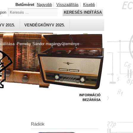
Betűméret
Nagyobb
Visszaállítás
Kisebb
apon
KERESÉS INDÍTÁSA
V 2015.
VENDÉGKÖNYV 2025.
kiállítása -Perneky Sándor magángyűjteménye
INFORMÁCIÓ
BEZÁRÁSA
Rádiók