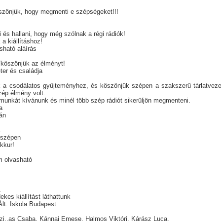
zönjük, hogy megmenti e szépségeket!!!
ni és hallani, hogy még szólnak a régi rádiók!
 a kiállításhoz!
sható aláírás
köszönjük az élményt!
er és családja
k a csodálatos gyűjteményhez, és köszönjük szépen a szakszerű tárlatvez
zép élmény volt.
 munkát kívánunk és minél több szép rádiót sikerüljön megmenteni.
a
án
.
 szépen
okkur!
m olvasható
.
kes kiállítást láthattunk
Ált. Iskola Budapest
k
zi..as Csaba, Kánnai Emese, Halmos Viktóri, Kárász Luca,