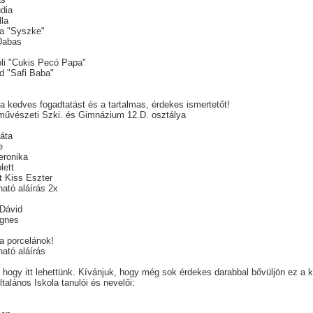
udia
lla
ia "Syszke"
 Dabas
s
oli "Cukis Pecó Papa"
id "Safi Baba"
.
a kedves fogadtatást és a tartalmas, érdekes ismertetőt!
művészeti Szki. és Gimnázium 12.D. osztálya
áta
e
eronika
lett
t Kiss Eszter
ató aláírás 2x
a
Dávid
Ágnes
 a porcelánok!
ató aláírás
hogy itt lehettünk. Kívánjuk, hogy még sok érdekes darabbal bővüljön ez a ki
talános Iskola tanulói és nevelői: