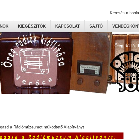
Keresés a honl
ONOK
KIEGÉSZÍTŐK
KAPCSOLAT
SAJTÓ
VENDÉGKÖNY
Öreg Rádiók 
ogasd a Rádiómúzeumot működtető Alapítványt