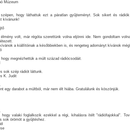
nó Múzeum
szépen, hogy láthattuk ezt a páratlan gyűjteményt. Sok sikert és rádiók
t kívánunk!
jtő
élmény volt, már régóta szerettünk volna eljönni ide. Nem gondoltam voln
létezett.
 kívánok a kiállítóinak a későbbiekben is, és rengeteg adományt kívánok még
ló
 hogy megnézhettük a múlt század rádiócsodáit.
d
 és sok szép rádiót láttunk.
s K. Judit
.
t egy darabot a múltból, már nem élt hiába. Gratulálunk és köszönjük.
t
t
.
hogy valaki foglalkozik ezekkel a régi, kihalásra ítélt "rádiófajokkal". Tov
s sok örömöt a gyűjtéshez.
nél
ese