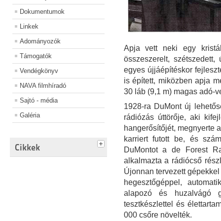
Dokumentumok
Linkek
Adományozók
Apja vett neki egy kristá
Támogatók
összeszerelt, szétszedett, 
egyes újjáépítéskor fejlesz
Vendégkönyv
is épített, miközben apja 
NAVA filmhíradó
30 láb (9,1 m) magas adó-vev
Sajtó - média
1928-ra DuMont új lehetősé
Galéria
rádiózás úttörője, aki kife
hangerősítőjét, megnyerte a
karriert futott be, és szám
Cikkek
DuMontot a de Forest R
alkalmazta a rádiócső rész
Újonnan tervezett gépekkel 
hegesztőgéppel, automati
alapozó és huzalvágó g
tesztkészlettel és élettart
000 csőre növelték.