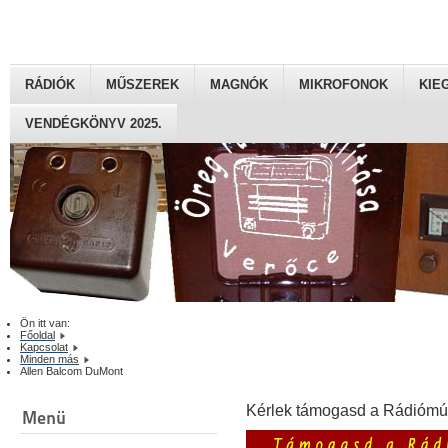
RÁDIÓK
MŰSZEREK
MAGNÓK
MIKROFONOK
KIE
VENDÉGKÖNYV 2025.
Ön itt van:
Főoldal
Kapcsolat
Minden más
Allen Balcom DuMont
Kérlek támogasd a Rádiómú
Menü