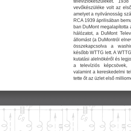
televíziókészüléket. 193
vevőkészüléke volt az első 
amelyet a nyilvánosság szá
RCA 1939 áprilisában bemuta
ban DuMont megalapította a
hálózatot, a DuMont Tele
állomást (a DuMontról eln
összekapcsolva a washi
később WTTG lett. A WTTG-
kutatási alelnökéről és legj
a televíziós képcsövek, 
valamint a kereskedelmi te
tette őt az üzlet első millio