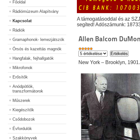
Főoldal
Rádiómúzeum Alapítvány
A támogatásoddal és az SZ
Kapcsolat
segíted! Adószámunk: 1873
Rádiók
Allen Balcom DuMon
Gramaphonok- lemezjátszók
Órsós és kazettás magnók
Hangfalak, fejhallgatók
New York – Brooklyn, 1901.
Mikrofonok
Erősítők
Anódpótlók,
transzformátorok
Műszerek
Kiegészítők
Csődobozok
Évfordulók
Szakkönyvek