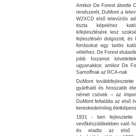
Amikor De Forest átvette C
rendszerét, DuMont a televí
W2XCD első televíziós ad
tiszta képekhez kató
kifejlesztésére lesz szük
fejlesztésén dolgozott, é
forrásokat egy tartós kat
vételhez. De Forest elutasít
jobb hozamot követelte
ugyanakkor, amikor De For
Sarnoffnak az RCA-nak
DuMont továbbfejlesztett
gyártható és hosszabb éle
német csövek – az importá
DuMont feltalálta az első 
kereskedelmileg életképessé 
1931 - ben fejlesztette 
vevőkészülékekben való has
és eladta az első ke