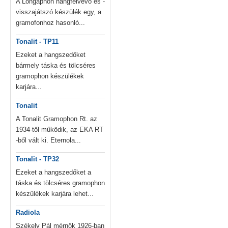
A Longaphon hangfelvevő és -
visszajátszó készülék egy, a
gramofonhoz hasonló...
Tonalit - TP11
Ezeket a hangszedőket
bármely táska és tölcséres
gramophon készülékek
karjára...
Tonalit
A Tonalit Gramophon Rt. az
1934-től működik, az EKA RT
-ből vált ki. Eternola...
Tonalit - TP32
Ezeket a hangszedőket a
táska és tölcséres gramophon
készülékek karjára lehet...
Radiola
Székely Pál mérnök 1926-ban