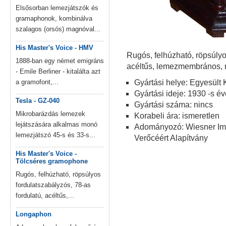
Elsősorban lemezjátszók és
gramaphonok, kombinálva
szalagos (orsós) magnóval...
His Master's Voice - HMV
Rugós, felhúzható, röpsúlyo
1888-ban egy német emigráns
acéltűs, lemezmembrános, r
- Emile Berliner - kitalálta azt
a gramofont,...
Gyártási helye: Egyesült 
Gyártási ideje: 1930 -s é
Tesla - GZ-040
Gyártási száma: nincs
Mikrobarázdás lemezek
Korabeli ára: ismeretlen
lejátszására alkalmas monó
Adományozó: Wiesner Imr
lemezjátszó 45-s és 33-s...
Verőcéért Alapítvány
His Master's Voice -
Tölcséres gramophone
Rugós, felhúzható, röpsúlyos
fordulatszabályzós, 78-as
fordulatú, acéltűs,...
Longaphon