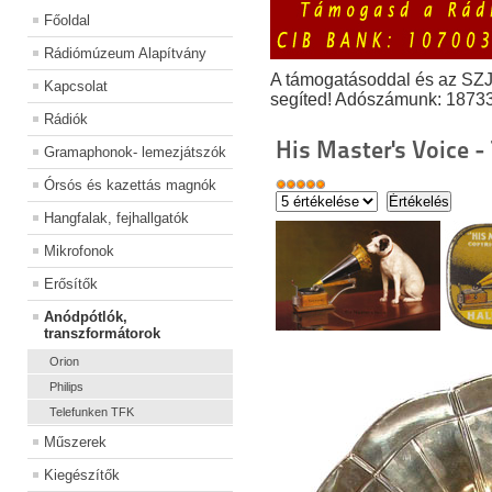
Főoldal
Rádiómúzeum Alapítvány
A támogatásoddal és az SZ
Kapcsolat
segíted! Adószámunk: 1873
Rádiók
His Master's Voice 
Gramaphonok- lemezjátszók
Órsós és kazettás magnók
Hangfalak, fejhallgatók
Mikrofonok
Erősítők
Anódpótlók,
transzformátorok
Orion
Philips
Telefunken TFK
Műszerek
Kiegészítők