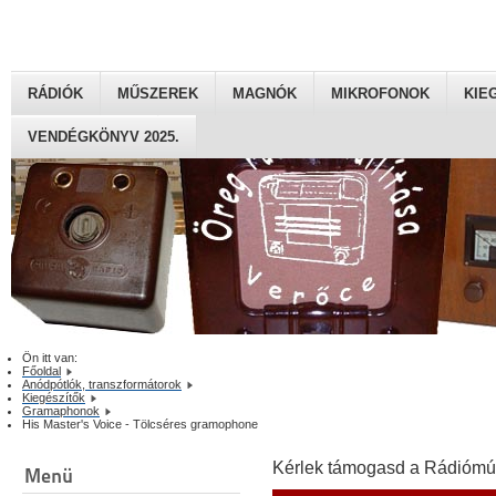
RÁDIÓK
MŰSZEREK
MAGNÓK
MIKROFONOK
KIE
VENDÉGKÖNYV 2025.
Ön itt van:
Főoldal
Anódpótlók, transzformátorok
Kiegészítők
Gramaphonok
His Master's Voice - Tölcséres gramophone
Kérlek támogasd a Rádiómú
Menü