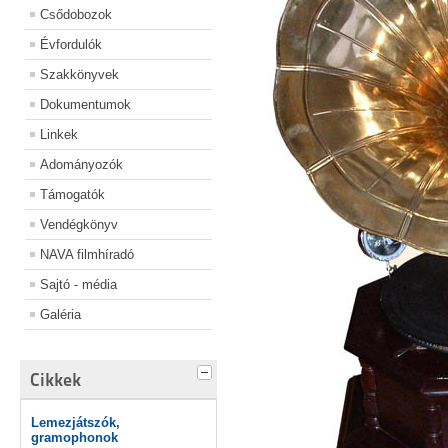
Csődobozok
Évfordulók
Szakkönyvek
Dokumentumok
Linkek
Adományozók
Támogatók
Vendégkönyv
NAVA filmhíradó
Sajtó - média
Galéria
Cikkek
Lemezjátszók,
gramophonok