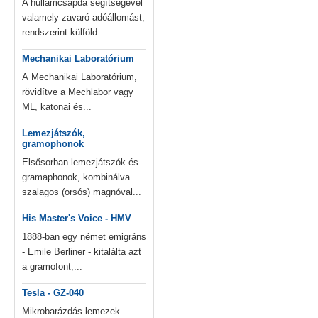
A hullámcsapda segítségével
valamely zavaró adóállomást,
rendszerint külföld...
Mechanikai Laboratórium
A Mechanikai Laboratórium,
rövidítve a Mechlabor vagy
ML, katonai és...
Lemezjátszók,
gramophonok
Elsősorban lemezjátszók és
gramaphonok, kombinálva
szalagos (orsós) magnóval...
His Master's Voice - HMV
1888-ban egy német emigráns
- Emile Berliner - kitalálta azt
a gramofont,...
Tesla - GZ-040
Mikrobarázdás lemezek