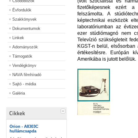
(volt szocialista és harm
Csődobozok
fizetőképesnek ezért a 
Évfordulók
felszámolta. A stúdiótec
Szakkönyvek
képtechnikai eszközök el
laboratóriumban az évtize
Dokumentumok
ezer stúdiómagnó nem cs
Linkek
Televízió szükségleteit fed
KGST-n belül, elsősorban 
Adományozók
értékesítésre. Európán k
Támogatók
Amerikába is jutott belőlük.
Vendégkönyv
NAVA filmhíradó
Sajtó - média
Galéria
Cikkek
Orion - A8303C
hullámcsapda