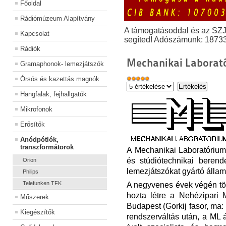
Főoldal
Rádiómúzeum Alapítvány
A támogatásoddal és az SZ
Kapcsolat
segíted! Adószámunk: 1873
Rádiók
Mechanikai Laborat
Gramaphonok- lemezjátszók
Órsós és kazettás magnók
Hangfalak, fejhallgatók
Mikrofonok
Erősítők
Anódpótlók,
transzformátorok
A Mechanikai Laboratórium,
és stúdiótechnikai berend
Orion
lemezjátszókat gyártó állami 
Philips
A negyvenes évek végén tö
Telefunken TFK
hozta létre a Nehézipari 
Műszerek
Budapest (Gorkij fasor, ma:
Kiegészítők
rendszerváltás
u
tán, a ML 