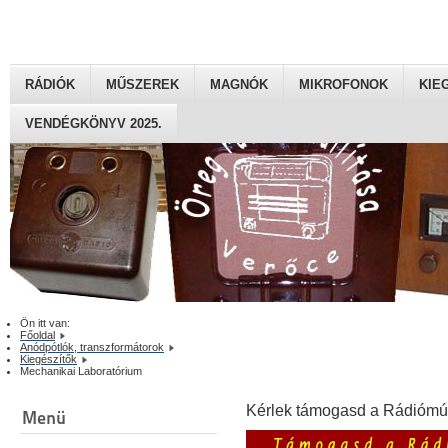
RÁDIÓK
MŰSZEREK
MAGNÓK
MIKROFONOK
KIE
VENDÉGKÖNYV 2025.
Ön itt van:
Főoldal
Anódpótlók, transzformátorok
Kiegészítők
Mechanikai Laboratórium
Kérlek támogasd a Rádiómú
Menü