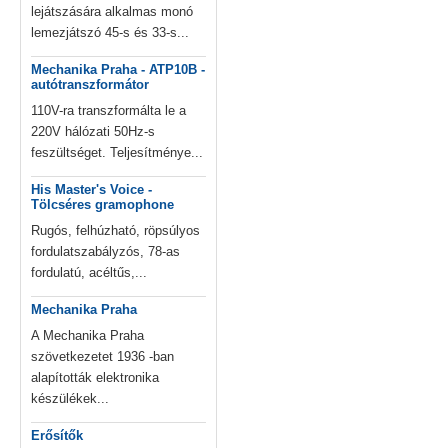
lejátszására alkalmas monó
lemezjátszó 45-s és 33-s...
Mechanika Praha - ATP10B -
autótranszformátor
110V-ra transzformálta le a
220V hálózati 50Hz-s
feszültséget. Teljesítménye...
His Master's Voice -
Tölcséres gramophone
Rugós, felhúzható, röpsúlyos
fordulatszabályzós, 78-as
fordulatú, acéltűs,...
Mechanika Praha
A Mechanika Praha
szövetkezetet 1936 -ban
alapították elektronika
készülékek...
Erősítők