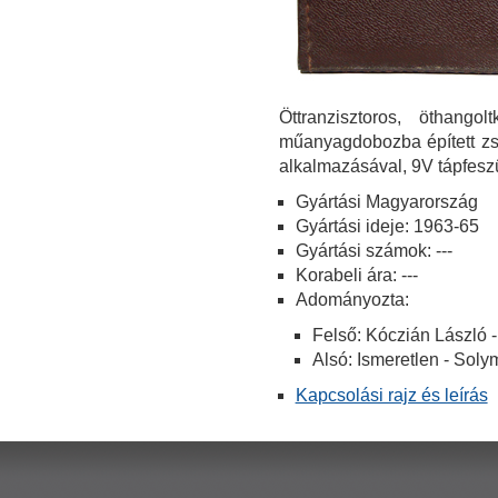
Öttranzisztoros, öthang
műanyagdobozba épített zse
alkalmazásával, 9V tápfesz
Gyártási Magyarország
Gyártási ideje: 1963-65
Gyártási számok: ---
Korabeli ára: ---
Adományozta:
Felső: Kóczián László 
Alsó: Ismeretlen - Soly
Kapcsolási rajz és leírás