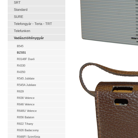
SRT
Standard
SURE
Telefongyár - Terta - TRT
Telefunken
Vadásztölténygyár
B545
BZS51
R0146F Daxli
R4330
R4350
R545 Jubilate
R545A Jubilate
R629
R636 Velence
R646 Velence
R646U Velence
R656 Balaton
R822 Tihany
R926 Badacsony
R946FI Szimfónia