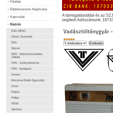
Főoldal
Rádiómúzeum Alapítvány
A támogatásoddal és az SZ
Kapcsolat
segíted! Adószámunk: 1873
Rádiók
Vadásztölténygyár 
EAG-BEAG
Dénes Testvérek
EKA
Elprom
EMV - Elektromechanikai
Vállalat
FMV - Székesfehérvár
FMV - Budapest
Gewes
Moszkvai Rádió Egyesülés
Orion
Palace
Philips
RÁVA
Siemens