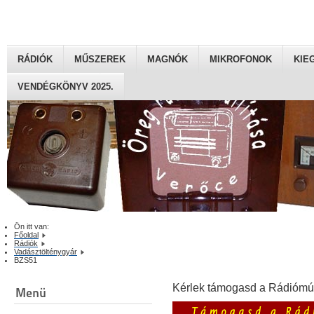
RÁDIÓK
MŰSZEREK
MAGNÓK
MIKROFONOK
KIE
VENDÉGKÖNYV 2025.
Ön itt van:
Főoldal
Rádiók
Vadásztölténygyár
BZS51
Kérlek támogasd a Rádiómú
Menü