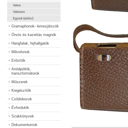
Vatea
Videoton
Egyedi építésű
Gramaphonok- lemezjátszók
Órsós és kazettás magnók
Hangfalak, fejhallgatók
Mikrofonok
Erősítők
Anódpótlók,
transzformátorok
Műszerek
Kiegészítők
Csődobozok
Évfordulók
Szakkönyvek
Dokumentumok