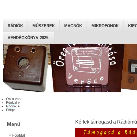
RÁDIÓK
MŰSZEREK
MAGNÓK
MIKROFONOK
KIE
VENDÉGKÖNYV 2025.
Ön itt van:
Főoldal
Rádiók
Philips
Kérlek támogasd a Rádiómú
Menü
Főoldal