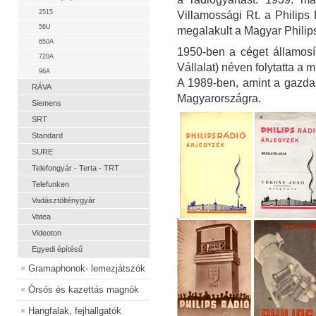
2515
Villamossági Rt. a Philips
56U
megalakult a Magyar Philip
650A
1950-ben a céget államosí
720A
Vállalat) néven folytatta a
96A
A 1989-ben, amint a gazdasá
RÁVA
Magyarországra.
Siemens
SRT
Standard
SURE
Telefongyár - Terta - TRT
Telefunken
Vadásztölténygyár
Vatea
Videoton
Egyedi építésű
Gramaphonok- lemezjátszók
Órsós és kazettás magnók
Hangfalak, fejhallgatók