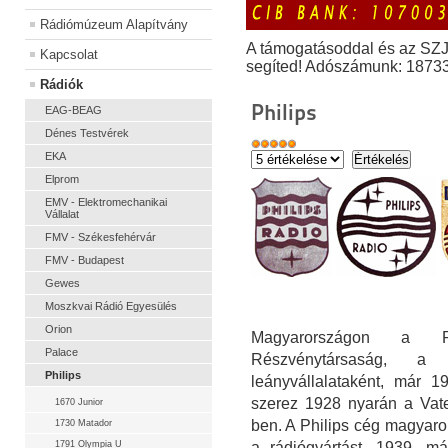
Rádiómúzeum Alapítvány
A támogatásoddal és az SZ
Kapcsolat
segíted! Adószámunk: 1873
Rádiók
Philips
EAG-BEAG
Dénes Testvérek
EKA
Elprom
EMV - Elektromechanikai
Vállalat
FMV - Székesfehérvár
FMV - Budapest
Gewes
Moszkvai Rádió Egyesülés
Orion
Magyarországon a P
Palace
Részvénytársaság, a 
Philips
leányvállalataként, már 1
szerez 1928 nyarán a Vate
1670 Junior
ben. A Philips cég magyaror
1730 Matador
1791 Olympia U
a rádiógyártást. 1939. m