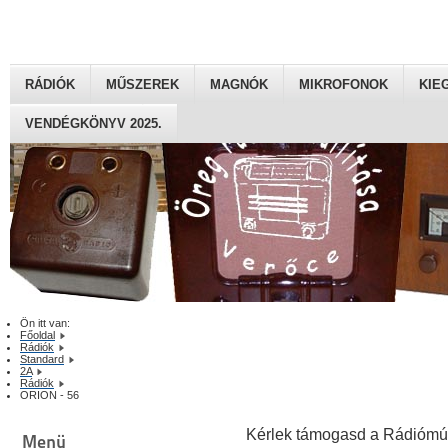
RÁDIÓK
MŰSZEREK
MAGNÓK
MIKROFONOK
KIE
VENDÉGKÖNYV 2025.
Ön itt van:
Főoldal
Rádiók
Standard
2A
Rádiók
ORION - 56
Kérlek támogasd a Rádiómú
Menü