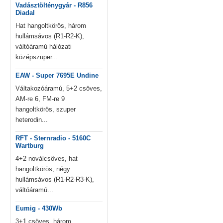
Vadásztölténygyár - R856
Diadal
Hat hangoltkörös, három
hullámsávos (R1-R2-K),
váltóáramú hálózati
középszuper...
EAW - Super 7695E Undine
Váltakozóáramú, 5+2 csöves,
AM-re 6, FM-re 9
hangoltkörös, szuper
heterodin...
RFT - Sternradio - 5160C
Wartburg
4+2 noválcsöves, hat
hangoltkörös, négy
hullámsávos (R1-R2-R3-K),
váltóáramú...
Eumig - 430Wb
3+1 csöves, három