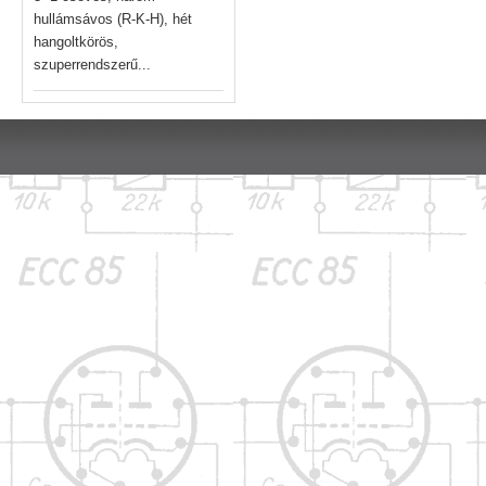
hullámsávos (R-K-H), hét
hangoltkörös,
szuperrendszerű...