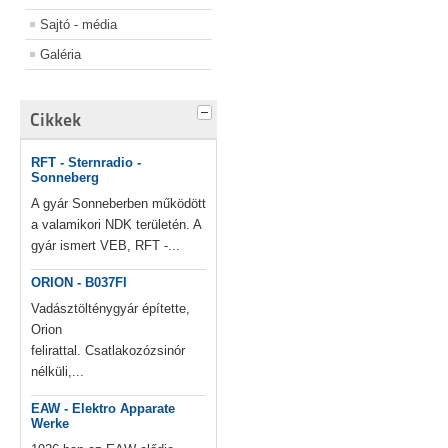
Sajtó - média
Galéria
Cikkek
RFT - Sternradio -
Sonneberg
A gyár Sonneberben működött
a valamikori NDK területén. A
gyár ismert VEB, RFT -...
ORION - B037FI
Vadásztölténygyár építette,
Orion
felirattal. Csatlakozózsinór
nélküli,...
EAW - Elektro Apparate
Werke