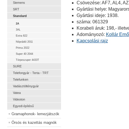
Csövezése: AF7, AL4, AZ
Siemens
Gyártási helye: Magyaror
SRT
Gyártási ideje: 1938.
Standard
száma: 061329
2A
Korabeli áruk: 198,- illet
3AL
Adományozó:
Kollár Ern
Extra 822
Kapcsolási rajz
Néprádió 2011
Prima 2022
Super 40 2044
Törpeszuper 4433T
SURE
Telefongyár - Terta - TRT
Telefunken
Vadásztölténygyár
Vatea
Videoton
Egyedi építésű
Gramaphonok- lemezjátszók
Órsós és kazettás magnók