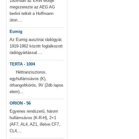
1926-ban az EAW elődje
megszerezte az AEG AG
berlini telkét a Hoffmann
úton....
Eumig
Az Eumig ausztriai rádiógyár,
1919-1962 között foglalkozott
rádiógyártással....
TERTA - 1004
Héttranzisztoros,
egyhullámsávos (K),
öthangoltkörös, 9V (2db lapos
elem)...
ORION - 56
Egyenes rendszerű, három
hullámsávos (K-R-H), 2+1
(AF7, AL4, AZ1, illetve CF7,
CL4,...