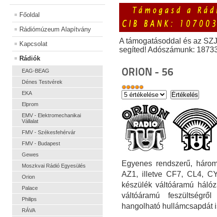
Főoldal
Rádiómúzeum Alapítvány
A támogatásoddal és az SZ
Kapcsolat
segíted! Adószámunk: 1873
Rádiók
ORION - 56
EAG-BEAG
Dénes Testvérek
EKA
Elprom
EMV - Elektromechanikai
Vállalat
FMV - Székesfehérvár
FMV - Budapest
Gewes
Egyenes rendszerű, három
Moszkvai Rádió Egyesülés
AZ1, illetve CF7, CL4, CY
Orion
készülék váltóáramú hálóz
Palace
váltóáramú feszültségr
Philips
hangolható hullámcsapdát i
RÁVA