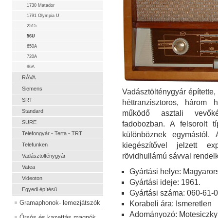
1730 Matador
1791 Olympia U
2515
56U
650A
720A
96A
RÁVA
Siemens
Vadásztölténygyár építette, 
SRT
héttranzisztoros, három 
Standard
működő asztali vevőkész
SURE
fadobozban. A felsorolt t
Telefongyár - Terta - TRT
különböznek egymástól. 
kiegészítővel jelzett e
Telefunken
rövidhullámú sávval rendel
Vadásztölténygyár
Vatea
Gyártási helye: Magyaror
Videoton
Gyártási ideje: 1961.
Egyedi építésű
Gyártási száma: 060-61-
Gramaphonok- lemezjátszók
Korabeli ára: Ismeretlen
Adományozó: Motesiczky 
Órsós és kazettás magnók