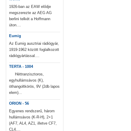
1926-ban az EAW elődje
megszerezte az AEG AG
berlini telkét a Hoffmann
úton....
Eumig
Az Eumig ausztriai rádiógyár,
1919-1962 között foglalkozott
rádiógyártással....
TERTA - 1004
Héttranzisztoros,
egyhullámsávos (K),
öthangoltkörös, 9V (2db lapos
elem)...
ORION - 56
Egyenes rendszerű, három
hullámsávos (K-R-H), 2+1
(AF7, AL4, AZ1, illetve CF7,
CL4,...