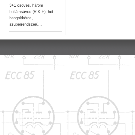
3+1 csöves, három
hullámsávos (R-K-H), hét
hangoltkörös,
szuperrendszerű...