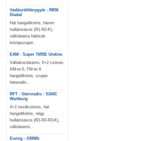
Vadásztölténygyár - R856
Diadal
Hat hangoltkörös, három
hullámsávos (R1-R2-K),
váltóáramú hálózati
középszuper...
EAW - Super 7695E Undine
Váltakozóáramú, 5+2 csöves,
AM-re 6, FM-re 9
hangoltkörös, szuper
heterodin...
RFT - Sternradio - 5160C
Wartburg
4+2 noválcsöves, hat
hangoltkörös, négy
hullámsávos (R1-R2-R3-K),
váltóáramú...
Eumig - 430Wb