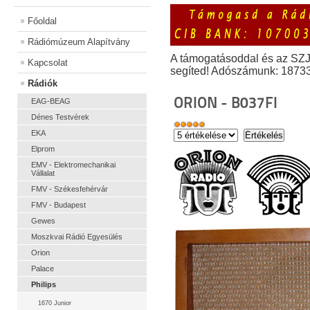
Főoldal
Rádiómúzeum Alapítvány
A támogatásoddal és az SZ
Kapcsolat
segíted! Adószámunk: 1873
Rádiók
ORION - B037FI
EAG-BEAG
Dénes Testvérek
EKA
Elprom
EMV - Elektromechanikai
Vállalat
FMV - Székesfehérvár
FMV - Budapest
Gewes
Moszkvai Rádió Egyesülés
Orion
Palace
Philips
1670 Junior