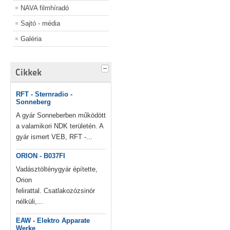
NAVA filmhíradó
Sajtó - média
Galéria
Cikkek
RFT - Sternradio -
Sonneberg
A gyár Sonneberben működött
a valamikori NDK területén. A
gyár ismert VEB, RFT -...
ORION - B037FI
Vadásztölténygyár építette,
Orion
felirattal. Csatlakozózsinór
nélküli,...
EAW - Elektro Apparate
Werke