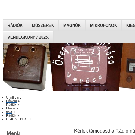
RÁDIÓK
MŰSZEREK
MAGNÓK
MIKROFONOK
KIE
VENDÉGKÖNYV 2025.
Ön itt van:
Főoldal
Rádiók
Philips
56U
Rádiók
ORION - B037FI
Kérlek támogasd a Rádiómú
Menü