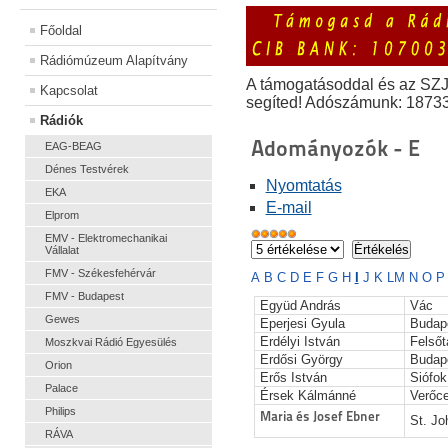
Főoldal
Rádiómúzeum Alapítvány
A támogatásoddal és az SZ
Kapcsolat
segíted! Adószámunk: 1873
Rádiók
Adományozók - E
EAG-BEAG
Dénes Testvérek
Nyomtatás
EKA
E-mail
Elprom
EMV - Elektromechanikai
Vállalat
FMV - Székesfehérvár
A
B
C
D
E
F
G
H
I
J
K
L
M
N
O
FMV - Budapest
Együd András
Vác
Gewes
Eperjesi Gyula
Budap
Erdélyi István
Felsőt
Moszkvai Rádió Egyesülés
Erdősi György
Budap
Orion
Erős István
Siófok
Palace
Érsek Kálmánné
Verőc
Philips
Maria és Josef Ebner
St. J
RÁVA