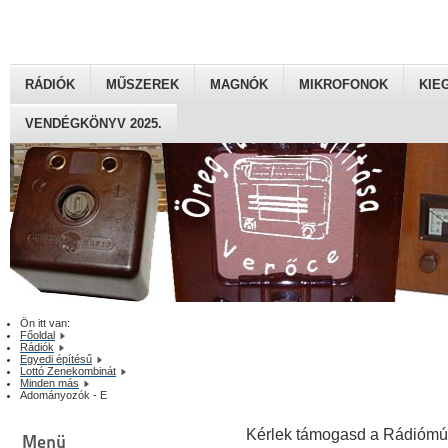
RÁDIÓK
MŰSZEREK
MAGNÓK
MIKROFONOK
KIE
VENDÉGKÖNYV 2025.
Ön itt van:
Főoldal
Rádiók
Egyedi építésű
Lottó Zenekombinát
Minden más
Adományozók - E
Kérlek támogasd a Rádiómú
Menü