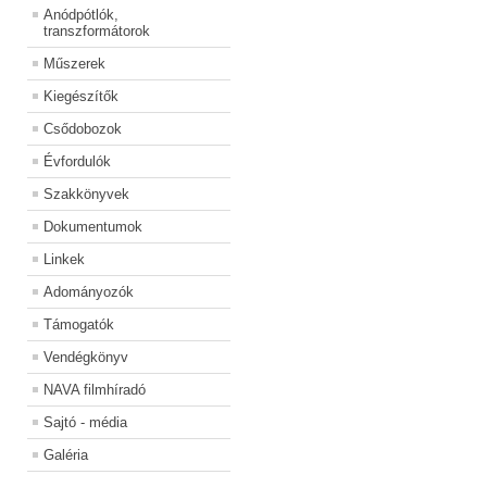
Anódpótlók,
transzformátorok
Műszerek
Kiegészítők
Csődobozok
Évfordulók
Szakkönyvek
Dokumentumok
Linkek
Adományozók
Támogatók
Vendégkönyv
NAVA filmhíradó
Sajtó - média
Galéria