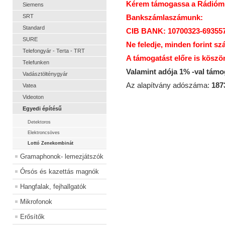
Kérem támogassa a Rádiómúz
Siemens
SRT
Bankszámlaszámunk:
Standard
CIB BANK: 10700323-69355
SURE
Ne feledje, minden forint sz
Telefongyár - Terta - TRT
A támogatást előre is köszö
Telefunken
Valamint adója 1% -val tám
Vadásztölténygyár
Az alapítvány adószáma:
187
Vatea
Videoton
Egyedi építésű
Detektoros
Elektroncsöves
Lottó Zenekombinát
Gramaphonok- lemezjátszók
Órsós és kazettás magnók
Hangfalak, fejhallgatók
Mikrofonok
Erősítők