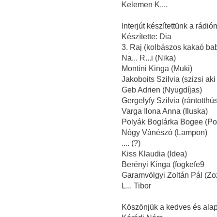
Kelemen K....
Interjút készítettünk a rádi
Készítette: Dia
3. Raj (kolbászos kakaó bab
Na... R...i (Nika)
Montini Kinga (Muki)
Jakoboits Szilvia (szizsi aki 
Geb Adrien (Nyugdíjas)
Gergelyfy Szilvia (rántotthú
Varga Ilona Anna (Iluska)
Polyák Boglárka Bogee (Po
Nógy Vánészó (Lampon)
.... (?)
Kiss Klaudia (Idea)
Berényi Kinga (fogkefe9
Garamvölgyi Zoltán Pál (Zozi
L... Tibor
Köszönjük a kedves és alap