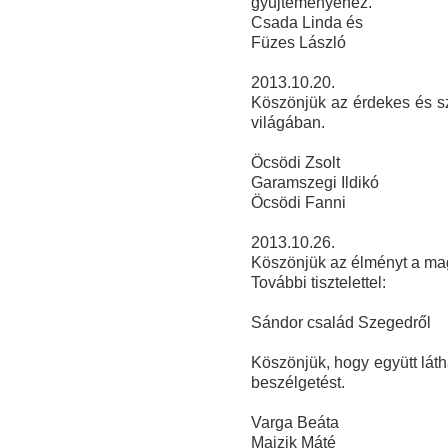
gyűjteményéhez.
Csada Linda és
Füze
s László
2013.10.20.
Köszönjük az érdekes és sz
világában.
Öcsödi Zsolt
Garamszegi Ildikó
Öcsödi Fanni
2013.10.26.
Köszönjük az élményt a ma
További tisztelettel:
Sándor család Szegedről
Köszönjük, hogy együtt láth
beszélgetést.
Varga Beáta
Majzik Máté