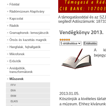
Főoldal
Rádiómúzeum Alapítvány
A támogatásoddal és az SZ
Kapcsolat
segíted! Adószámunk: 1873
Rádiók
Vendégkönyv 2013.
Gramaphonok- lemezjátszók
Órsós és kazettás magnók
Hangfalak, fejhallgatók
A kiá
Mikrofonok
bejegy
Erősítők
Anódpótlók,
transzformátorok
Műszerek
FFV
EKA
2013.01.05.
EKM
Köszönjük a kivételes tárla
ELKIS
a múzeum. Ehhez kívánunk s