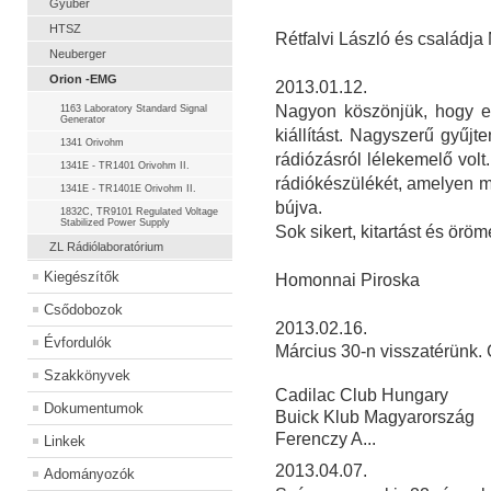
Gyuber
HTSZ
Rétfalvi László és családja
Neuberger
Orion -EMG
2013.01.12.
Nagyon köszönjük, hogy e
1163 Laboratory Standard Signal
Generator
kiállítást. Nagyszerű gyűjt
1341 Orivohm
rádiózásról lélekemelő volt
1341E - TR1401 Orivohm II.
rádiókészülékét, amelyen m
1341E - TR1401E Orivohm II.
bújva.
1832C, TR9101 Regulated Voltage
Stabilized Power Supply
Sok sikert, kitartást és örö
ZL Rádiólaboratórium
Kiegészítők
Homonnai Piroska
Csődobozok
2013.02.16.
Évfordulók
Március 30-n visszatérünk.
Szakkönyvek
Cadilac Club Hungary
Dokumentumok
Buick Klub Magyarország
Ferenczy A...
Linkek
2013.04.07.
Adományozók