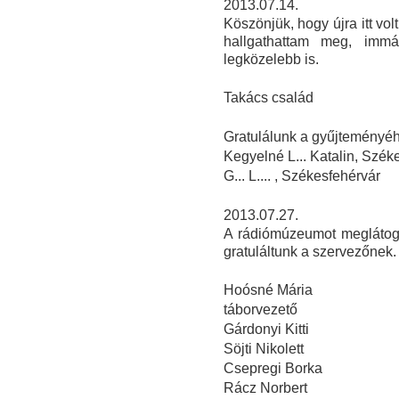
2013.07.14.
Köszönjük, hogy újra itt vo
hallgathattam meg, imm
legközelebb is.
Takács család
Gratulálunk a gyűjteményéhe
Kegyelné L... Katalin, Szék
G... L.... , Székesfehérvár
2013.07.27.
A rádiómúzeumot meglátoga
gratuláltunk a szervezőnek.
Hoósné Mária
táborvezető
Gárdonyi Kitti
Söjti Nikolett
Csepregi Borka
Rácz Norbert