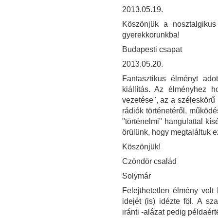
2013.05.19.
Köszönjük a nosztalgikus
gyerekkorunkba!
Budapesti csapat
2013.05.20.
Fantasztikus élményt ad
kiállítás. Az élményhez ho
vezetése", az a széleskörű 
rádiók történetéről, működé
"történelmi" hangulattal kí
örülünk, hogy megtaláltuk e
Köszönjük!
Czöndör család
Solymár
Felejthetetlen élmény volt 
idejét (is) idézte föl. A 
iránti -alázat pedig példaér