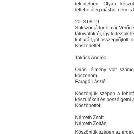
tekintetben. O
lyan készü
feltehetőleg máshol nem is 
2013.08.19.
Sokszor jártunk már Verőcén
látnivalókról, így fedeztük
kulturált, jól összegyűjtött,
Köszönettel:
Takács Andrea
Óriási élmény volt szám
köszönöm.
Faragó László
Köszönjük szépen a lehető
készülékeit és beszélgetni 
Köszönettel:
Németh Zsolt
Németh Zoltán
Köszönjük szépen az érdeke