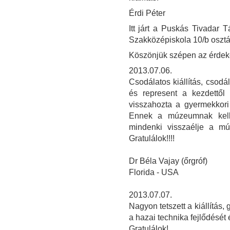
Érdi Péter
Itt járt a Puskás Tivadar
Szakközépiskola 10/b osztá
Köszönjük szépen az érdeke
2013.07.06.
Csodálatos kiállítás, csod
és represent a kezdettől 
visszahozta a gyermekkori
Ennek a múzeumnak kel
mindenki visszaélje a múl
Gratulálok!!!!
Dr Béla Vajay (őrgróf)
Florida - USA
2013.07.07.
Nagyon tetszett a kiállítás, 
a hazai technika fejlődését 
Gratulálok!