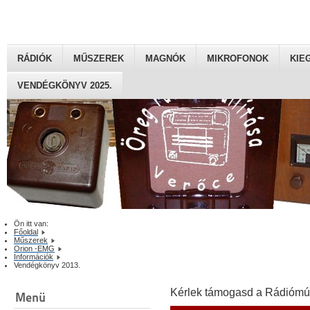
RÁDIÓK
MŰSZEREK
MAGNÓK
MIKROFONOK
KIE
VENDÉGKÖNYV 2025.
Ön itt van:
Főoldal
Műszerek
Orion -EMG
Információk
Vendégkönyv 2013.
Kérlek támogasd a Rádiómú
Menü