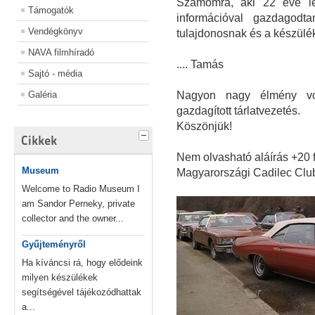
Számomra, aki 22 éve le
Támogatók
információval gazdagodt
Vendégkönyv
tulajdonosnak és a készül
NAVA filmhíradó
.... Tamás
Sajtó - média
Galéria
Nagyon nagy élmény vol
gazdagított tárlatvezetés.
Köszönjük!
Cikkek
Nem olvasható aláírás +20 
Museum
Magyarországi Cadilec Clu
Welcome to Radio Museum I
am Sandor Perneky, private
collector and the owner...
Gyűjteményről
Ha kíváncsi rá, hogy elődeink
milyen készülékek
segítségével tájékozódhattak
a...