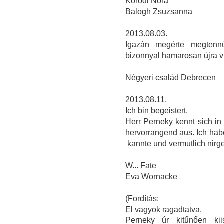
Kóródi Nóra
Balogh Zsuzsanna
2013.08.03.
Igazán megérte megtenn
bizonnyal hamarosan újra v
Négyeri család Debrecen
2013.08.11.
Ich bin begeistert.
Herr Perneky kennt sich in 
hervorrangend aus. Ich hab
kannte und vermutlich nir
W... Fate
Eva Wornacke
(Fordítás:
El vagyok ragadtatva.
Perneky úr kitűnően kii