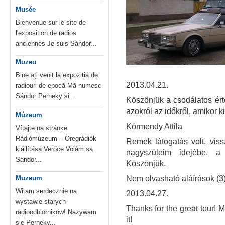
Musée
Bienvenue sur le site de
l'exposition de radios
anciennes Je suis Sándor...
Muzeu
Bine ați venit la expoziția de
2013.04.21.
radiouri de epocă Mă numesc
Sándor Perneky și...
Köszönjük a csodálatos ért
azokról az időkről, amikor 
Múzeum
Körmendy Attila
Vítajte na stránke
Rádiómúzeum – Öregrádiók
Remek látogatás volt, vis
kiállítása Verőce Volám sa
nagyszüleim idejébe. a "
Sándor...
Köszönjük.
Muzeum
Nem olvasható aláírások (3
Witam serdecznie na
2013.04.27.
wystawie starych
Thanks for the great tour! M
radioodbiorników! Nazywam
it!
sie Perneky...