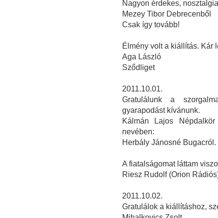
Nagyon érdekes, nosztalgiaé
Mezey Tibor Debrecenből
Csak így tovább!
Élmény volt a kiállítás. Kár 
Aga László
Sződliget
2011.10.01.
Gratulálunk a szorgalm
gyarapodást kívánunk.
Kálmán Lajos Népdalkör 
nevében:
Herbály Jánosné Bugacról.
A fiatalságomat láttam visz
Riesz Rudolf (Orion Rádiós
2011.10.02.
Gratulálok a kiállításhoz, 
Mihalkovics Zsolt