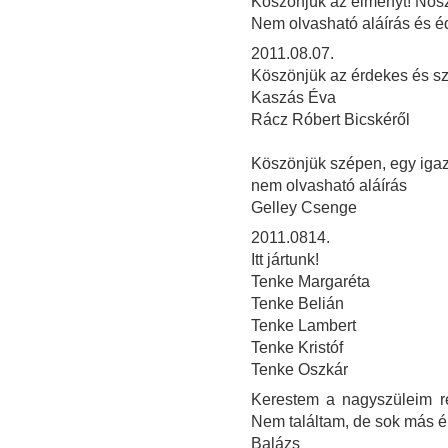
Köszönjük az élményt! Noszt
Nem olvasható aláírás és é
2011.08.07.
Köszönjük az érdekes és szép
Kaszás Éva
Rácz Róbert Bicskéről
Köszönjük szépen, egy igazi
nem olvasható aláírás
Gelley Csenge
2011.0814.
Itt jártunk!
Tenke Margaréta
Tenke Belián
Tenke Lambert
Tenke Kristóf
Tenke Oszkár
Kerestem a nagyszüleim ré
Nem találtam, de sok más 
Balázs