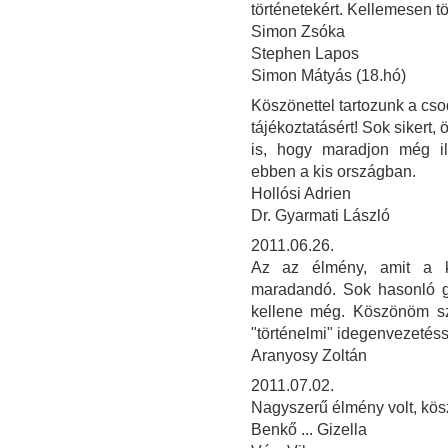
történetekért. Kellemesen töl
Simon Zsóka
Stephen Lapos
Simon Mátyás (18.hó)
Köszönettel tartozunk a cso
tájékoztatásért! Sok sikert,
is, hogy maradjon még i
ebben a kis országban.
Hollósi Adrien
Dr. Gyarmati László
2011.06.26.
Az az élmény, amit a ki
maradandó. Sok hasonló gy
kellene még. Köszönöm sz
"történelmi" idegenvezetéssel
Aranyosy Zoltán
2011.07.02.
Nagyszerű élmény volt, kös
Benkő ... Gizella