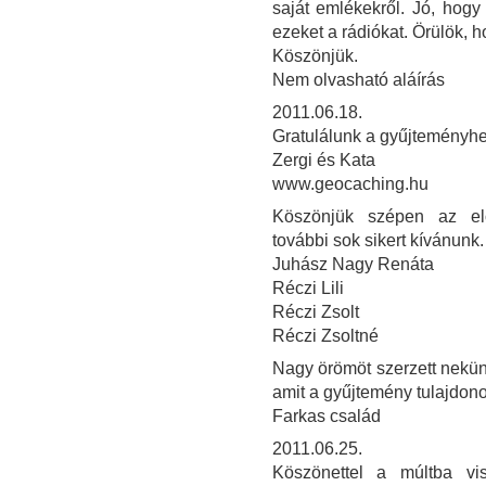
saját emlékekről. Jó, hog
ezeket a rádiókat. Örülök, h
Köszönjük.
Nem olvasható aláírás
2011.06.18.
Gratulálunk a gyűjteményhez
Zergi és Kata
www.geocaching.hu
Köszönjük szépen az elő
további sok sikert kívánunk.
Juhász Nagy Renáta
Réczi Lili
Réczi Zsolt
Réczi Zsoltné
Nagy örömöt szerzett nekü
amit a gyűjtemény tulajdon
Farkas család
2011.06.25.
Köszönettel a múltba vi