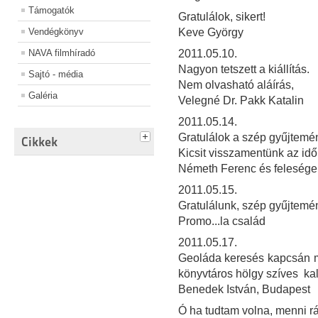
Támogatók
Gratulálok, sikert!
Vendégkönyv
Keve György
NAVA filmhíradó
2011.05.10.
Nagyon tetszett a kiállítás.
Sajtó - média
Nem olvasható aláírás,
Galéria
Velegné Dr. Pakk Katalin
2011.05.14.
Gratulálok a szép gyűjtemé
Cikkek
Kicsit visszamentünk az időb
Németh Ferenc és feleség
2011.05.15.
Gratulálunk, szép gyűjtemé
Promo...la család
2011.05.17.
Geoláda keresés kapcsán m
könyvtáros hölgy szíves ka
Benedek István, Budapest
Ó ha tudtam volna, menni rád