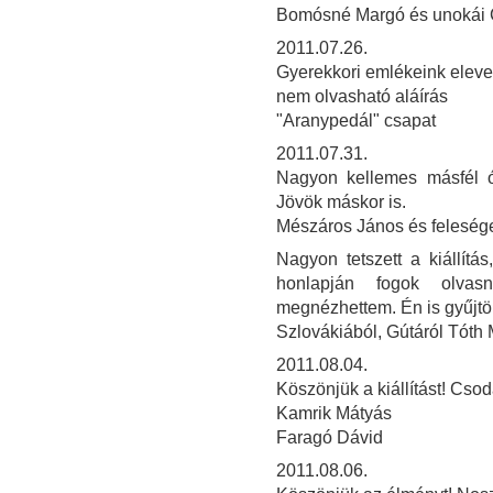
Bomósné Margó és unokái 
2011.07.26.
Gyerekkori emlékeink elev
nem olvasható aláírás
"Aranypedál" csapat
2011.07.31.
Nagyon kellemes másfél órát
Jövök máskor is.
Mészáros János és felesé
Nagyon tetszett a kiállít
honlapján fogok olvasn
megnézhettem. Én is gyűjtö
Szlovákiából, Gútáról Tóth
2011.08.04.
Köszönjük a kiállítást! Csod
Kamrik Mátyás
Faragó Dávid
2011.08.06.