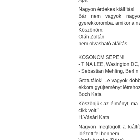
Nagyon érdekes kiállítás!
Bár nem vagyok nagyon
gyerekkoromba, amikor a n
Köszönöm:
Oláh Zoltán
nem olvasható aláírás
KOSONOM SEPEN!
- TINA LEE, Wasington DC
- Sebastian Mehling, Berlin
Gratutálok! Le vagyok döbbe
ekkora gyüjteményt létrehoz
Boch Kata
Köszönjük az élményt, ma ú
cikk volt."
H.Vásári Kata
Nagyon megfogott a kiállí
idézett fel bennem.