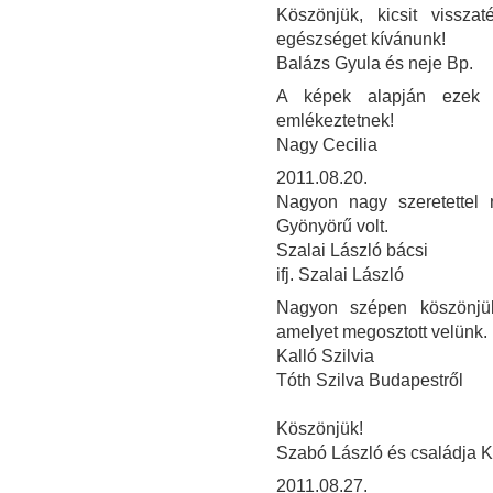
Köszönjük, kicsit vissza
egészséget kívánunk!
Balázs Gyula és neje Bp.
A képek alapján ezek 
emlékeztetnek!
Nagy Cecilia
2011.08.20.
Nagyon nagy szeretettel 
Gyönyörű volt.
Szalai László bácsi
ifj. Szalai László
Nagyon szépen köszönjük
amelyet megosztott velünk.
Kalló Szilvia
Tóth Szilva Budapestről
Köszönjük!
Szabó László és családja 
2011.08.27.