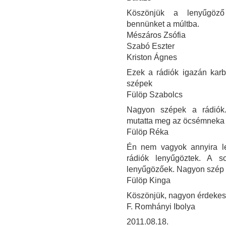
Köszönjük a lenyűgöző i
bennünket a múltba.
Mészáros Zsófia
Szabó Eszter
Kriston Ágnes
Ezek a rádiók igazán kar
szépek
Fülöp Szabolcs
Nagyon szépek a rádiók
mutatta meg az öcsémneka 
Fülöp Réka
Én nem vagyok annyira le
rádiók lenyűgöztek. A 
lenyűgözőek. Nagyon szép v
Fülöp Kinga
Köszönjük, nagyon érdekes 
F. Romhányi Ibolya
2011.08.18.