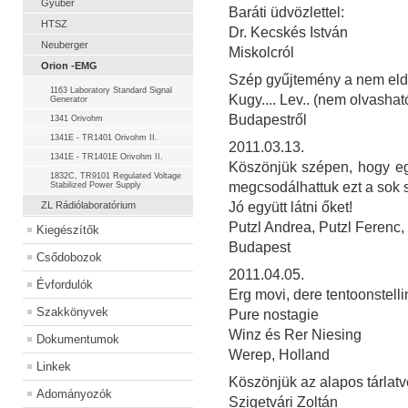
Gyuber
Baráti üdvözlettel:
HTSZ
Dr. Kecskés István
Neuberger
Miskolcról
Orion -EMG
Szép gyűjtemény a nem eld
1163 Laboratory Standard Signal
Kugy.... Lev.. (nem olvashat
Generator
Budapestről
1341 Orivohm
1341E - TR1401 Orivohm II.
2011.03.13.
1341E - TR1401E Orivohm II.
Köszönjük szépen, hogy egy
1832C, TR9101 Regulated Voltage
megcsodálhattuk ezt a sok 
Stabilized Power Supply
ZL Rádiólaboratórium
Jó együtt látni őket!
Putzl Andrea, Putzl Ferenc,
Kiegészítők
Budapest
Csődobozok
2011.04.05.
Évfordulók
Erg movi, dere tentoonstelli
Szakkönyvek
Pure nostagie
Winz és Rer Niesing
Dokumentumok
Werep, Holland
Linkek
Köszönjük az alapos tárlatv
Adományozók
Szigetvári Zoltán