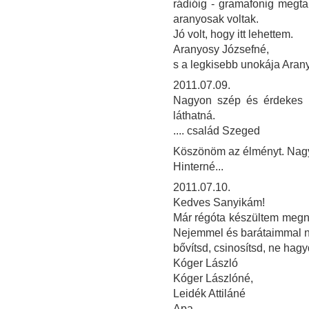
rádióig - gramafonig megt
aranyosak voltak.
Jó volt, hogy itt lehettem.
Aranyosy Józsefné,
s a legkisebb unokája Aran
2011.07.09.
Nagyon szép és érdekes ki
láthatná.
.... család Szeged
Köszönöm az élményt. Nagy
Hinterné...
2011.07.10.
Kedves Sanyikám!
Már régóta készültem megnézn
Nejemmel és barátaimmal na
bővítsd, csinosítsd, ne hag
Kóger László
Kóger Lászlóné,
Leidék Attiláné
Apa