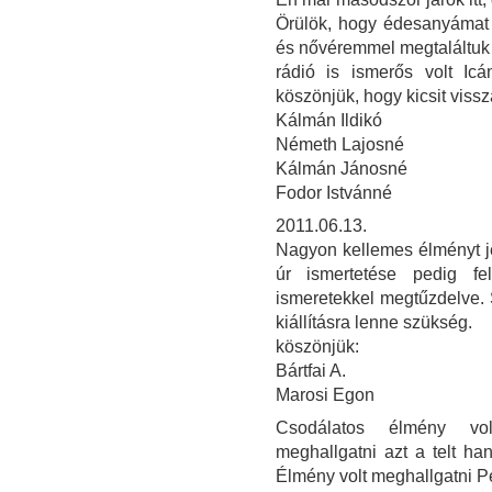
Örülök, hogy édesanyámat 
és nővéremmel megtaláltuk g
rádió is ismerős volt Icá
köszönjük, hogy kicsit vissz
Kálmán Ildikó
Németh Lajosné
Kálmán Jánosné
Fodor Istvánné
2011.06.13.
Nagyon kellemes élményt jel
úr ismertetése pedig fel
ismeretekkel megtűzdelve. 
kiállításra lenne szükség.
köszönjük:
Bártfai A.
Marosi Egon
Csodálatos élmény volt
meghallgatni azt a telt ha
Élmény volt meghallgatni Per