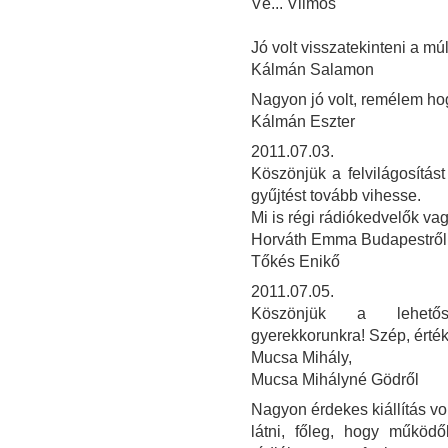
Vé... Vilmos
Jó volt visszatekinteni a múl
Kálmán Salamon
Nagyon jó volt, remélem ho
Kálmán Eszter
2011.07.03.
Köszönjük a felvilágosítás
gyűjtést tovább vihesse.
Mi is régi rádiókedvelők va
Horváth Emma Budapestről
Tőkés Enikő
2011.07.05.
Köszönjük a lehetősé
gyerekkorunkra! Szép, érték
Mucsa Mihály,
Mucsa Mihályné Gödről
Nagyon érdekes kiállítás vo
látni, főleg, hogy működ