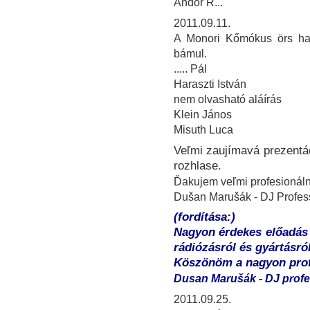
Andor R...
2011.09.11.
A Monori Kőmókus örs har
bámul.
..... Pál
Haraszti István
nem olvasható aláírás
Klein János
Misuth Luca
Veľmi zaujímavá prezentác
rozhlase.
Ďakujem veľmi profesionáln
Dušan Marušák - DJ Profess
(fordítása:)
Nagyon érdekes előadás 
rádiózásról és gyártásról
Köszönöm a nagyon profe
Dusan Marušák - DJ profe
2011.09.25.