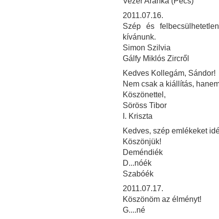
Vezér Aranka (Pécs)
2011.07.16.
Szép és felbecsülhetetle
kívánunk.
Simon Szilvia
Gálfy Miklós Zircről
Kedves Kollegám, Sándor!
Nem csak a kiállítás, hanem
Köszönettel,
Söröss Tibor
I. Kriszta
Kedves, szép emlékeket idéző
Köszönjük!
Deméndiék
D...nóék
Szabóék
2011.07.17.
Köszönöm az élményt!
G....né