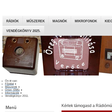
RÁDIÓK
MŰSZEREK
MAGNÓK
MIKROFONOK
KIE
VENDÉGKÖNYV 2025.
Ön itt van:
Főoldal
Műszerek
Orion -EMG
Információk
Vendégkönyv 2011.
Kérlek támogasd a Rádiómú
Menü