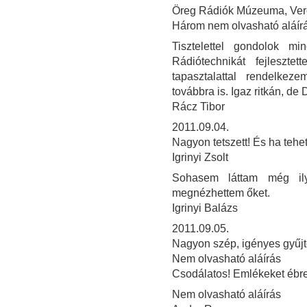
Öreg Rádiók Múzeuma, Verő
Három nem olvasható aláír
Tisztelettel gondolok m
Rádiótechnikát fejleszte
tapasztalattal rendelke
továbbra is. Igaz ritkán, de 
Rácz Tibor
2011.09.04.
Nagyon tetszett! És ha teh
Igrinyi Zsolt
Sohasem láttam még il
megnézhettem őket.
Igrinyi Balázs
2011.09.05.
Nagyon szép, igényes gyűjt
Nem olvasható aláírás
Csodálatos! Emlékeket ébres
Nem olvasható aláírás