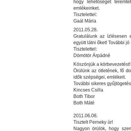
hogy lehetőséget teremtet
emlékeinket.
Tisztelettel:
Gaál Mária
2011.05.28.
Gratulálunk az ízlésesen e
együtt látni őket! További j
Tisztelettel:
Dömötör Árpádné
Köszönjük a körbevezetést!
Örülünk az ötletének, fő do
idők szépségei, emlékeit.
További sikeres gyűjtögetés
Kincses Csilla
Both Tibor
Both Máté
2011.06.08.
Tisztelt Perneky úr!
Nagyon örülök, hogy sze