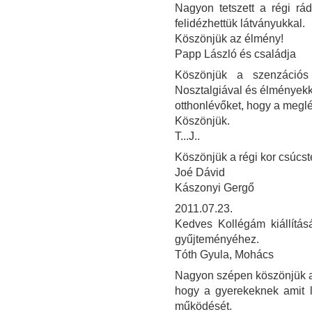
Nagyon tetszett a régi rád
felidézhettük látványukkal.
Köszönjük az élmény!
Papp László és családja
Köszönjük a szenzációs 
Nosztalgiával és élményekke
otthonlévőket, hogy a meglé
Köszönjük.
T...J..
Köszönjük a régi kor csúcst
Joé Dávid
Kászonyi Gergő
2011.07.23.
Kedves Kollégám kiállítás
gyűjteményéhez.
Tóth Gyula, Mohács
Nagyon szépen köszönjük a ki
hogy a gyerekeknek amit l
működését.