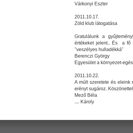
Várkonyi Eszter
2011.10.17.
Zöld klub látogatása
Gratulálunk a gyűjteményh
értékeket jelent.. És a f
"veszélyes hulladékká"
Berenczi György
Egyesület a környezet-egé
2011.10.22.
A múlt szeretete és elein
erényt sugároz. Köszönettel
Mező Béla
.... Károly