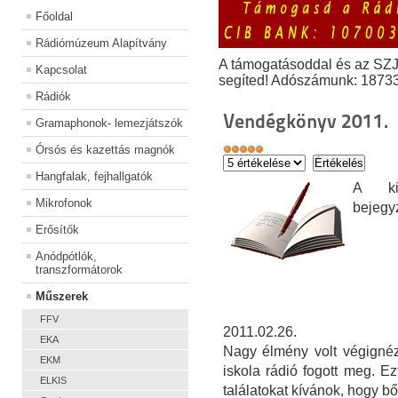
Főoldal
Rádiómúzeum Alapítvány
A támogatásoddal és az SZ
Kapcsolat
segíted! Adószámunk: 1873
Rádiók
Vendégkönyv 2011.
Gramaphonok- lemezjátszók
Órsós és kazettás magnók
Hangfalak, fejhallgatók
A kiá
Mikrofonok
bejegy
Erősítők
Anódpótlók,
transzformátorok
Műszerek
FFV
2011.02.26.
EKA
Nagy élmény volt végignéz
EKM
iskola rádió fogott meg. E
ELKIS
találatokat kívánok, hogy bő