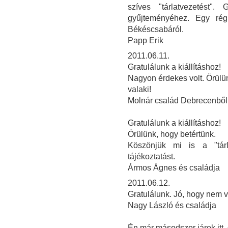
szíves "tárlatvezetést"
gyűjteményéhez. Egy rég
Békéscsabáról.
Papp Erik
2011.06.11.
Gratulálunk a kiállításhoz!
Nagyon érdekes volt. Örülün
valaki!
Molnár család Debrecenből
Gratulálunk a kiállításhoz!
Örülünk, hogy betértünk.
Köszönjük mi is a "tárla
tájékoztatást.
Ármos Ágnes és családja
2011.06.12.
Gratulálunk. Jó, hogy nem v
Nagy László és családja
Én már másodszor járok itt,