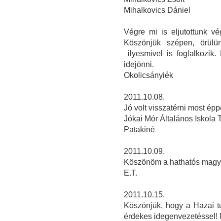
Mihalkovics Dániel
Végre mi is eljutottunk v
Köszönjük szépen, örülü
ilyesmivel is foglalkozik
idejönni.
Okolicsányiék
2011.10.08.
Jó volt visszatérni most ép
Jókai Mór Általános Iskola 
Patakiné
2011.10.09.
Köszönöm a hathatós magya
E.T.
2011.10.15.
Köszönjük, hogy a Hazai t
érdekes idegenvezetéssel! 