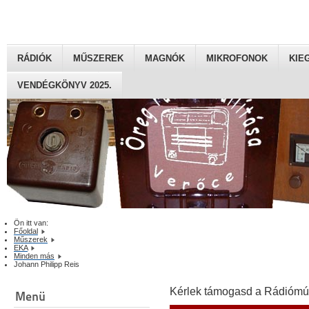
RÁDIÓK
MŰSZEREK
MAGNÓK
MIKROFONOK
KIE
VENDÉGKÖNYV 2025.
Ön itt van:
Főoldal
Műszerek
EKA
Minden más
Johann Philipp Reis
Kérlek támogasd a Rádiómú
Menü