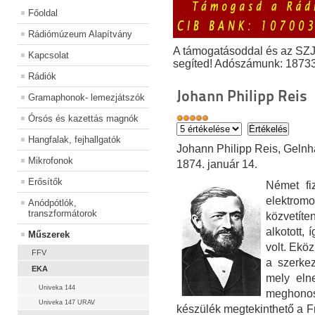
Főoldal
Rádiómúzeum Alapítvány
A támogatásoddal és az SZ
Kapcsolat
segíted! Adószámunk: 1873
Rádiók
Johann Philipp Reis
Gramaphonok- lemezjátszók
Órsós és kazettás magnók
Hangfalak, fejhallgatók
Johann Philipp Reis, Gelnha
Mikrofonok
1874. január 14.
Erősítők
Német fiz
elektro
Anódpótlók,
transzformátorok
közvetít
alkotott,
Műszerek
volt. Eköz
FFV
a szerke
EKA
mely eln
Univeka 144
meghono
Univeka 147 URAV
készülék megtekinthető a F