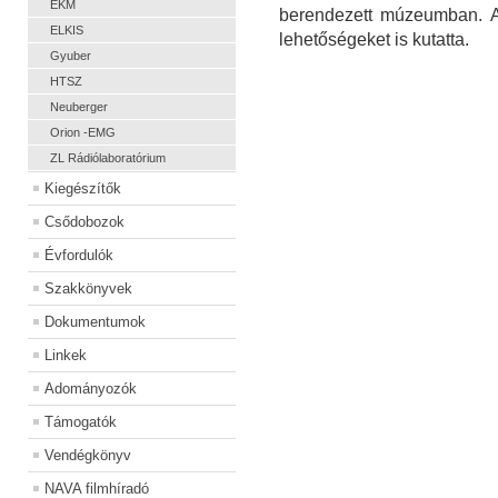
EKM
berendezett múzeumban. A 
ELKIS
lehetőségeket is kutatta.
Gyuber
HTSZ
Neuberger
Orion -EMG
ZL Rádiólaboratórium
Kiegészítők
Csődobozok
Évfordulók
Szakkönyvek
Dokumentumok
Linkek
Adományozók
Támogatók
Vendégkönyv
NAVA filmhíradó