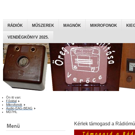
RÁDIÓK
MŰSZEREK
MAGNÓK
MIKROFONOK
KIE
VENDÉGKÖNYV 2025.
Ön itt van:
Főoldal
Mikrofonok
Audio-EAG-BEAG
MD7HL
Kérlek támogasd a Rádiómú
Menü