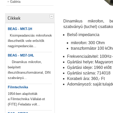
Galéria
Cikkek
Dinamikus mikrofon, beép
szabványú (tuchel) csatlak
BEAG - MKT-1H
Belső impedancia
Kisimpeadanciás mikrofonok
illeszthetők vele erősítők
mikrofon: 300 Ohm
nagyimpedanciás...
transzformátor 100 kO
BEAG - MD7-1HL
Frekvenciaátvitel: 100Hz
Gyártási helye: Magyaror
Dinamikus mikrofon,
beépített
Gyártási ideje: 1960 előtt
illesztőtranszformátorral, DIN
Gyártási száma: 714018
szabványú...
Korabeli ára: 360,- Ft
Adományozó: saját tulajd
Filmtechnika
1954-ben alapították
a Filmtechnika Vállalat-ot
(FITE) Feladata volt...