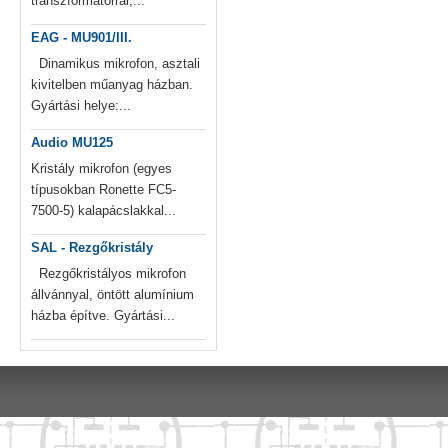
transzformátorral,...
EAG - MU901/III.
Dinamikus mikrofon, asztali
kivitelben műanyag házban.
Gyártási helye:...
Audio MU125
Kristály mikrofon (egyes
típusokban Ronette FC5-
7500-5) kalapácslakkal...
SAL - Rezgőkristály
Rezgőkristályos mikrofon
állvánnyal, öntött alumínium
házba építve. Gyártási...