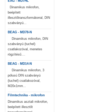
EAG - MD7HL
Dinamikus mikrofon,
beépített
illesztőtranszformátorral, DIN
szabványú...
BEAG - MD78-N
Dinamikus mikrofon, DIN
szabványú (tuchel)
csatlakozóval, menetes
rögzítésű....
BEAG - MD14-N
Dinamikus mikrofon, 3
pólusú DIN szabványú
(tuchel) csatlakozóval,
M20x1mm...
Filmtechnika - mikrofon
Dinamikus asztali mikrofon,
beépített illesztőt