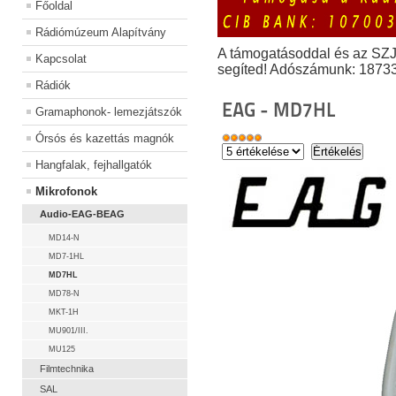
Főoldal
Rádiómúzeum Alapítvány
A támogatásoddal és az SZ
Kapcsolat
segíted! Adószámunk: 1873
Rádiók
EAG - MD7HL
Gramaphonok- lemezjátszók
Órsós és kazettás magnók
Hangfalak, fejhallgatók
Mikrofonok
Audio-EAG-BEAG
MD14-N
MD7-1HL
MD7HL
MD78-N
MKT-1H
MU901/III.
MU125
Filmtechnika
SAL