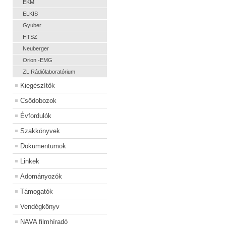
EKM
ELKIS
Gyuber
HTSZ
Neuberger
Orion -EMG
ZL Rádiólaboratórium
Kiegészítők
Csődobozok
Évfordulók
Szakkönyvek
Dokumentumok
Linkek
Adományozók
Támogatók
Vendégkönyv
NAVA filmhíradó