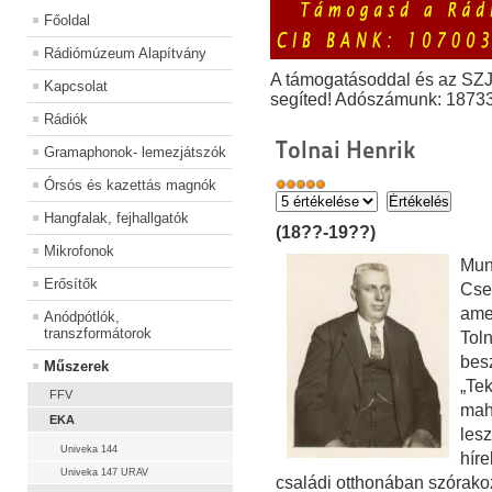
Főoldal
Rádiómúzeum Alapítvány
A támogatásoddal és az SZ
Kapcsolat
segíted! Adószámunk: 1873
Rádiók
Tolnai Henrik
Gramaphonok- lemezjátszók
Órsós és kazettás magnók
Hangfalak, fejhallgatók
(18??-19??)
Mikrofonok
Mun
Erősítők
Cse
ame
Anódpótlók,
transzformátorok
Toln
bes
Műszerek
„Te
FFV
mah
EKA
les
Univeka 144
hír
Univeka 147 URAV
családi otthonában szórako