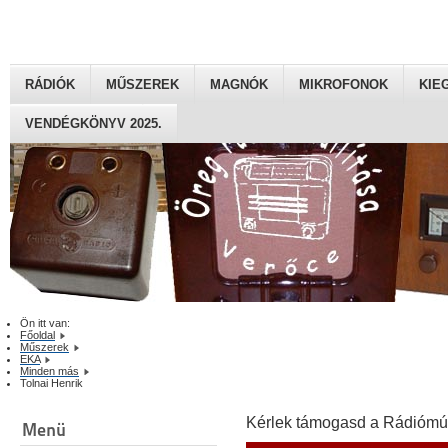
RÁDIÓK
MŰSZEREK
MAGNÓK
MIKROFONOK
KIE
VENDÉGKÖNYV 2025.
Ön itt van:
Főoldal
Műszerek
EKA
Minden más
Tolnai Henrik
Kérlek támogasd a Rádiómú
Menü