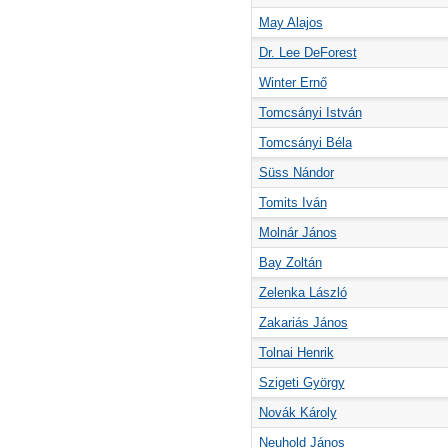
May Alajos
Dr. Lee DeForest
Winter Ernő
Tomcsányi István
Tomcsányi Béla
Süss Nándor
Tomits Iván
Molnár János
Bay Zoltán
Zelenka László
Zakariás János
Tolnai Henrik
Szigeti György
Novák Károly
Neuhold János