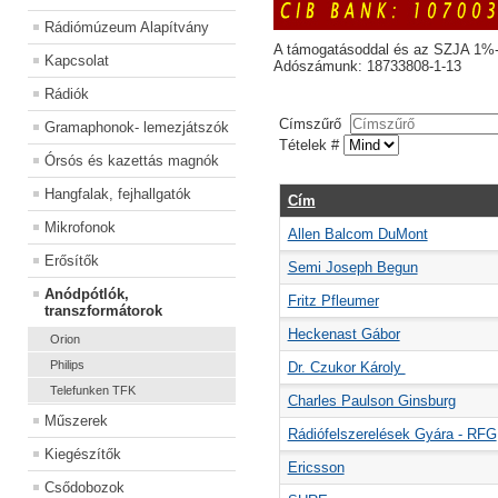
Rádiómúzeum Alapítvány
A támogatásoddal és az SZJA 1%-
Kapcsolat
Adószámunk: 18733808-1-13
Rádiók
Címszűrő
Gramaphonok- lemezjátszók
Tételek #
Órsós és kazettás magnók
Hangfalak, fejhallgatók
Cím
Mikrofonok
Allen Balcom DuMont
Erősítők
Semi Joseph Begun
Anódpótlók,
Fritz Pfleumer
transzformátorok
Heckenast Gábor
Orion
Philips
Dr. Czukor Károly
Telefunken TFK
Charles Paulson Ginsburg
Műszerek
Rádiófelszerelések Gyára - RFG
Kiegészítők
Ericsson
Csődobozok