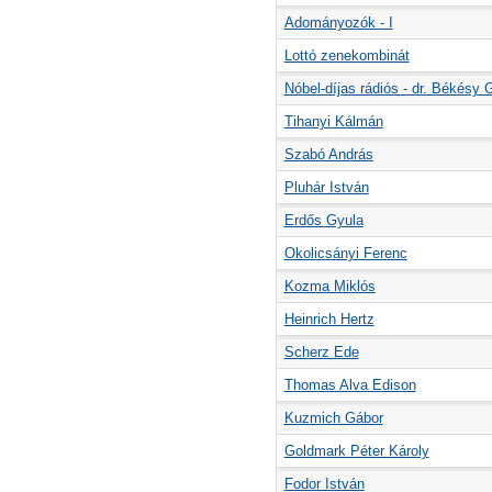
Adományozók - I
Lottó zenekombinát
Nóbel-díjas rádiós - dr. Békésy 
Tihanyi Kálmán
Szabó András
Pluhár István
Erdős Gyula
Okolicsányi Ferenc
Kozma Miklós
Heinrich Hertz
Scherz Ede
Thomas Alva Edison
Kuzmich Gábor
Goldmark Péter Károly
Fodor István