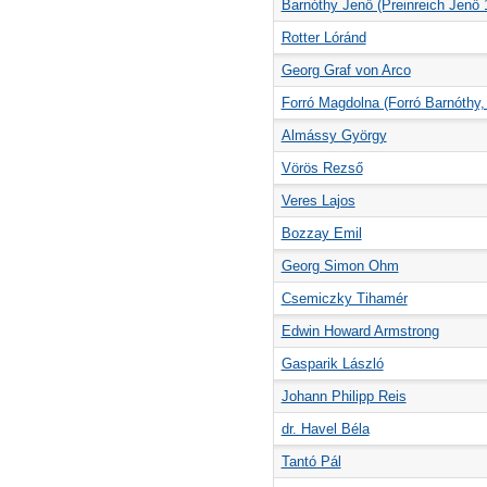
Barnóthy Jenő (Preinreich Jenő 
Rotter Lóránd
Georg Graf von Arco
Forró Magdolna (Forró Barnóthy,
Almássy György
Vörös Rezső
Veres Lajos
Bozzay Emil
Georg Simon Ohm
Csemiczky Tihamér
Edwin Howard Armstrong
Gasparik László
Johann Philipp Reis
dr. Havel Béla
Tantó Pál