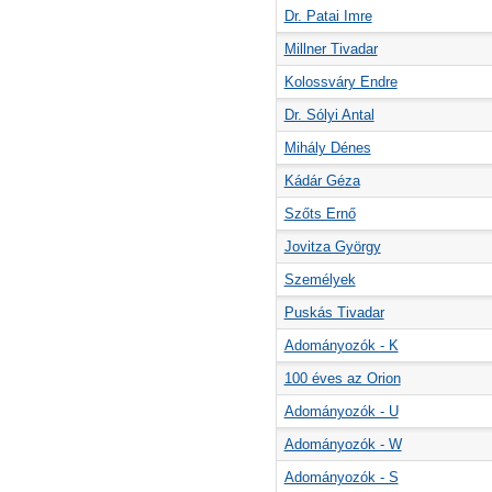
Dr. Patai Imre
Millner Tivadar
Kolossváry Endre
Dr. Sólyi Antal
Mihály Dénes
Kádár Géza
Szőts Ernő
Jovitza György
Személyek
Puskás Tivadar
Adományozók - K
100 éves az Orion
Adományozók - U
Adományozók - W
Adományozók - S