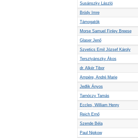
Susánszky László
Bródy Imre
Támogatók
Morse Samuel Finley Breese
Glaser Jenő
Szvetics Emil József Károly
Tersztyánszky Ákos
dr. Alkér Tibor
Ampére, André Marie
Jedlik Ányos
Tarnóczy Tamás
Eccles, William Henry
Reich Ernő
Szende Béla
Paul Nipkow