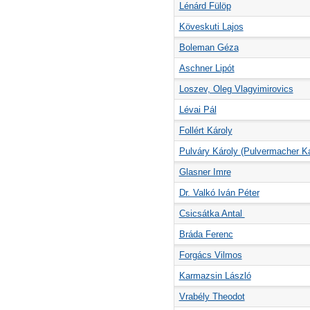
Lénárd Fülöp
Köveskuti Lajos
Boleman Géza
Aschner Lipót
Loszev, Oleg Vlagyimirovics
Lévai Pál
Follért Károly
Pulváry Károly (Pulvermacher Ká
Glasner Imre
Dr. Valkó Iván Péter
Csicsátka Antal
Bráda Ferenc
Forgács Vilmos
Karmazsin László
Vrabély Theodot