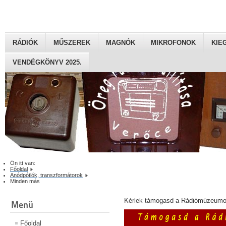
RÁDIÓK
MŰSZEREK
MAGNÓK
MIKROFONOK
KIE
VENDÉGKÖNYV 2025.
Ön itt van:
Főoldal
Anódpótlók, transzformátorok
Minden más
Kérlek támogasd a Rádiómúzeumot
Menü
Főoldal