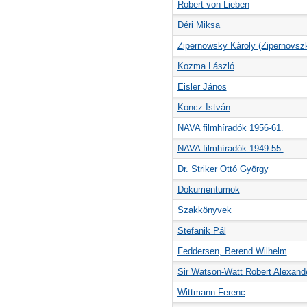
Robert von Lieben
Déri Miksa
Zipernowsky Károly (Zipernovsz
Kozma László
Eisler János
Koncz István
NAVA filmhíradók 1956-61.
NAVA filmhíradók 1949-55.
Dr. Striker Ottó György
Dokumentumok
Szakkönyvek
Stefanik Pál
Feddersen, Berend Wilhelm
Sir Watson-Watt Robert Alexand
Wittmann Ferenc