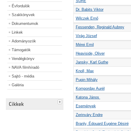
SURE
Évfordulók
Dr. Babits Viktor
Szakkönyvek
Wilczek Ernő
Dokumentumok
Fessenden, Reginald Aubrey
Linkek
Virág József
Adományozók
Mérei Emil
Támogatók
Heaviside, Oliver
Vendégkönyv
Jansky, Karl Guthe
NAVA filmhíradó
Knoll, Max
Sajtó - média
Pupin Mihály
Galéria
Komporday Aurél
Katona János
Cikkek
Események
Zerinváry Endre
Branly, Édouard Eugène Désiré