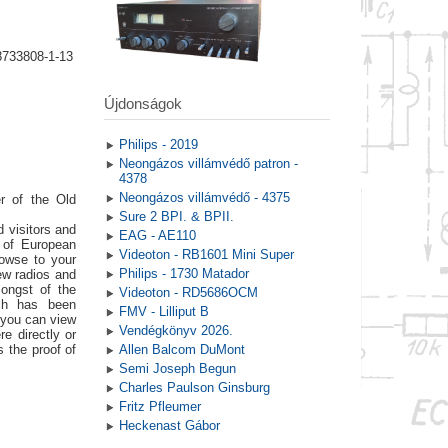
8733808-1-13
Újdonságok
Philips - 2019
Neongázos villámvédő patron -
4378
Neongázos villámvédő - 4375
r of the Old
Sure 2 BPI. & BPII.
 visitors and
EAG - AE110
t of European
Videoton - RB1601 Mini Super
rowse to your
Philips - 1730 Matador
ew radios and
ongst of the
Videoton - RD5686OCM
ich has been
FMV - Lilliput B
 you can view
Vendégkönyv 2026.
e directly or
s the proof of
Allen Balcom DuMont
Semi Joseph Begun
Charles Paulson Ginsburg
Fritz Pfleumer
Heckenast Gábor