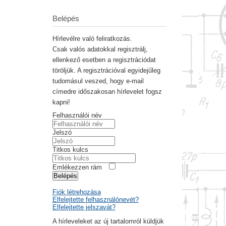
Belépés
Hírlevélre való feliratkozás.
Csak valós adatokkal regisztrálj,
ellenkező esetben a regisztrációdat
töröljük. A regisztrációval egyidejűleg
tudomásul veszed, hogy e-mail
címedre időszakosan hírlevelet fogsz
kapni!
Felhasználói név
Jelszó
Titkos kulcs
Emlékezzen rám
Belépés
Fiók létrehozása
Elfelejtette felhasználónevét?
Elfelejtette jelszavát?
A hírleveleket az új tartalomról küldjük