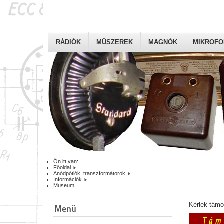
RÁDIÓK
MŰSZEREK
MAGNÓK
MIKROF
Ön itt van:
Főoldal
Anódpótlók, transzformátorok
Információk
Museum
Kérlek tám
Menü