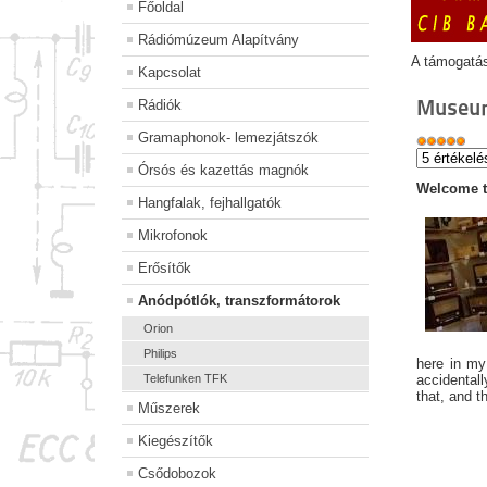
Főoldal
Rádiómúzeum Alapítvány
A támogatá
Kapcsolat
Museu
Rádiók
Gramaphonok- lemezjátszók
Órsós és kazettás magnók
Welcome 
Hangfalak, fejhallgatók
Mikrofonok
Erősítők
Anódpótlók, transzformátorok
Orion
Philips
here in my
Telefunken TFK
accidentall
that, and t
Műszerek
Kiegészítők
Csődobozok