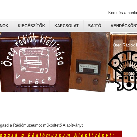
Keresés a honl
ONOK
KIEGÉSZÍTŐK
KAPCSOLAT
SAJTÓ
VENDÉGKÖNY
Öreg Rádiók 
ogasd a Rádiómúzeumot működtető Alapítványt