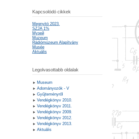
Kapcsolódó cikkek
Megnyitó 2023.
SZJA 1%
Mузей
Muzeum
Rádiómúzeum Alapítvány
Musée
Aktuális
Legolvasottabb oldalak
Museum
Adományozók - V
Gyűjteményről
Vendégkönyv 2010.
Vendégkönyv 2011.
Vendégkönyv 2009.
Vendégkönyv 2012.
Vendégkönyv 2013.
Aktuális