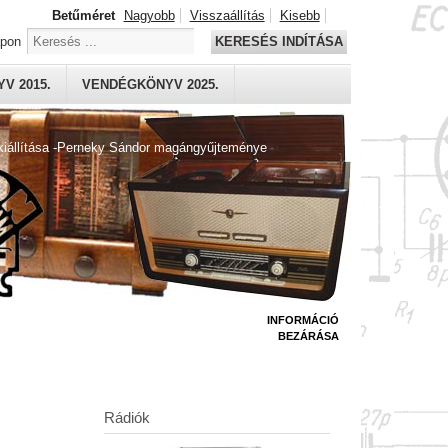
Betűméret
Nagyobb
Visszaállítás
Kisebb
apon
KERESÉS INDÍTÁSA
V 2015.
VENDÉGKÖNYV 2025.
kiállítása -Perneky Sándor magángyűjteménye
INFORMÁCIÓ
BEZÁRÁSA
Rádiók