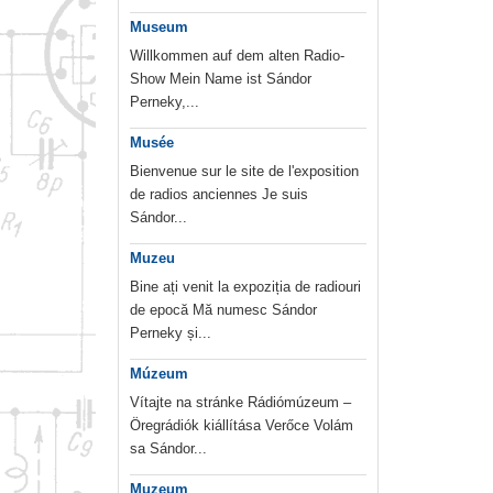
Museum
Willkommen auf dem alten Radio-
Show Mein Name ist Sándor
Perneky,...
Musée
Bienvenue sur le site de l'exposition
de radios anciennes Je suis
Sándor...
Muzeu
Bine ați venit la expoziția de radiouri
de epocă Mă numesc Sándor
Perneky și...
Múzeum
Vítajte na stránke Rádiómúzeum –
Öregrádiók kiállítása Verőce Volám
sa Sándor...
Muzeum