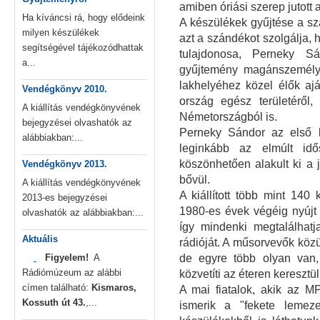
amiben óriási szerep jutott 
Ha kíváncsi rá, hogy elődeink
A készülékek gyűjtése a sza
milyen készülékek
azt a szándékot szolgálja,
segítségével tájékozódhattak
tulajdonosa, Perneky S
a...
gyűjtemény magánszemélye
lakhelyéhez közel élők ajá
Vendégkönyv 2010.
ország egész területéről,
A kiállítás vendégkönyvének
Németországból is.
bejegyzései olvashatók az
Perneky Sándor az első k
alábbiakban:...
leginkább az elmúlt idő
köszönhetően alakult ki a 
Vendégkönyv 2013.
bővül.
A kiállítás vendégkönyvének
A kiállított több mint 14
2013-es bejegyzései
1980-es évek végéig nyújt á
olvashatók az alábbiakban:...
így mindenki megtalálhatj
Aktuális
rádióját. A műsorvevők köz
Figyelem!
A
de egyre több olyan van
Rádiómúzeum az alábbi
közvetíti az éteren keresztü
címen található:
Kismaros,
A mai fiatalok, akik az M
Kossuth út 43.
,...
ismerik a "fekete lemez