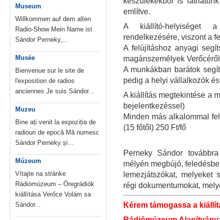
készülékekből is láthatun
Museum
említve.
Willkommen auf dem alten
A kiállító-helyiséget 
Radio-Show Mein Name ist
rendelkezésére, viszont a fe
Sándor Perneky,...
A felújításhoz anyagi segít
Musée
magánszemélyek Verőcéről,
A munkákban barátok segíte
Bienvenue sur le site de
pedig a helyi vállalkozók és a
l'exposition de radios
anciennes Je suis Sándor...
A kiállítás megtekintése a
bejelentkezéssel)
Muzeu
Minden más alkalommal felnő
Bine ați venit la expoziția de
(15 főtől) 250 Ft/fő
radiouri de epocă Mă numesc
Sándor Perneky și...
Perneky Sándor továbbra
Múzeum
mélyén megbújó, feledésbe 
Vítajte na stránke
lemezjátszókat, melyeket s
Rádiómúzeum – Öregrádiók
régi dokumentumokat, mely
kiállítása Verőce Volám sa
Sándor...
Kérem támogassa a kiállítá
Rádiómúzeum Alapítvány