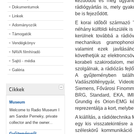
kezdődött és még ugyane
rádiógyártás is, mely gyako
Dokumentumok
be is fejeződött.
Linkek
E korai időből származó 
Adományozók
néhány külföldi készülék is
Támogatók
kerülnek továbbá a rádió
mechanikus gramophono
Vendégkönyv
valamint ezek javításá
NAVA filmhíradó
követhetjük az elektroncsöv
Sajtó - média
korabeli szakirodalom, me
szolgálnak, a rádiózás fej
Galéria
A gyűjteményben talál
Vadásztölténygyár, Videot
Siemens, Fővárosi Finomme
Cikkek
BRG, Standard, EKA, IMI
Grundig és Orion-EMG ké
Museum
reprezentálja a kort, melybe
Welcome to Radio Museum I
am Sandor Perneky, private
A kiállítás, a rádiótechnik
collector and the owner...
egy kis visszatekintésre 
széleskörű kommunikáció
Gyűjteményről