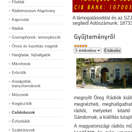
Főoldal
Rádiómúzeum Alapítvány
A támogatásoddal és az SZ
Kapcsolat
segíted! Adószámunk: 1873
Rádiók
Gyűjteményről
Gramaphonok- lemezjátszók
Órsós és kazettás magnók
Hangfalak, fejhallgatók
Mikrofonok
Erősítők
Anódpótlók,
transzformátorok
Műszerek
megnyílt Öreg Rádiók kiáll
Kiegészítők
megnézheti, meghallgath
rádiót, melyeket kitart
Csődobozok
Sándornak, a kiállítás tula
Évfordulók
A magyarországi rádiós mű
Szakkönyvek