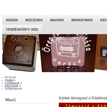
RÁDIÓK
MŰSZEREK
MAGNÓK
MIKROFONOK
KIE
VENDÉGKÖNYV 2025.
Ön itt van:
Főoldal
Csődobozok
Információk
Gyűjteményről
Kérlek támogasd a Rádiómú
Menü