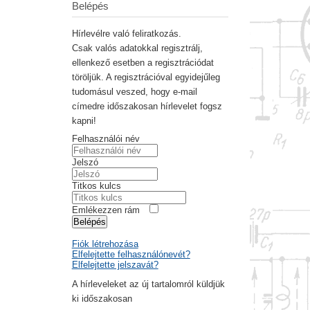
Belépés
Hírlevélre való feliratkozás.
Csak valós adatokkal regisztrálj,
ellenkező esetben a regisztrációdat
töröljük. A regisztrációval egyidejűleg
tudomásul veszed, hogy e-mail
címedre időszakosan hírlevelet fogsz
kapni!
Felhasználói név
Jelszó
Titkos kulcs
Emlékezzen rám
Belépés
Fiók létrehozása
Elfelejtette felhasználónevét?
Elfelejtette jelszavát?
A hírleveleket az új tartalomról küldjük
ki időszakosan