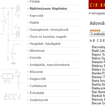
Főoldal
Rádiómúzeum Alapítvány
A támogatá
Kapcsolat
Adomán
Rádiók
Gramaphonok- lemezjátszók
Órsós és kazettás magnók
A
B
C
D
Hangfalak, fejhallgatók
Bacsvány
Mikrofonok
Badó Lás
Bajusz Sz
Erősítők
Bakos Gy
Balaskó 
Anódpótlók, transzformátorok
Balássy 
Balázs Is
Műszerek
Bandur-P
Baranyi T
Kiegészítők
Barta Ist
Bartha Dá
Csődobozok
Bádovszk
Bán Ben
Évfordulók
Bánkúti M
Bársony 
Szakkönyvek
Becsei G