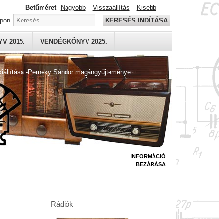
Betűméret
Nagyobb
Visszaállítás
Kisebb
apon
KERESÉS INDÍTÁSA
V 2015.
VENDÉGKÖNYV 2025.
kiállítása -Perneky Sándor magángyűjteménye
INFORMÁCIÓ
BEZÁRÁSA
Rádiók