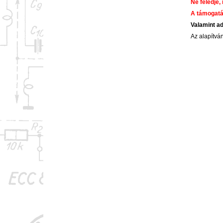
Ne feledje,
A támogatá
Valamint a
Az alapítv