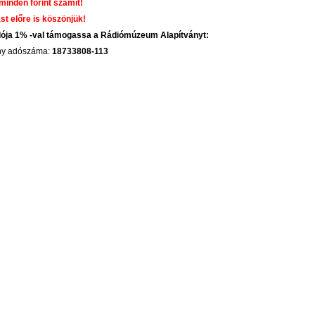
 minden forint számít!
st előre is köszönjük!
dója 1% -val támogassa a Rádiómúzeum Alapítványt:
ány adószáma:
18733808-113