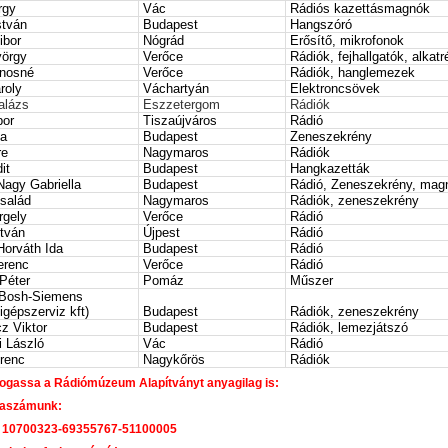
rgy
Vác
Rádiós kazettásmagnók
stván
Budapest
Hangszóró
ibor
Nógrád
Erősítő, mikrofonok
örgy
Verőce
Rádiók, fejhallgatók, alkat
nosné
Verőce
Rádiók, hanglemezek
roly
Váchartyán
Elektroncsövek
alázs
Eszzetergom
Rádiók
bor
Tiszaújváros
Rádió
la
Budapest
Zeneszekrény
re
Nagymaros
Rádiók
it
Budapest
Hangkazetták
Nagy Gabriella
Budapest
Rádió, Zeneszekrény, mag
család
Nagymaros
Rádiók, zeneszekrény
rgely
Verőce
Rádió
stván
Újpest
Rádió
Horváth Ida
Budapest
Rádió
erenc
Verőce
Rádió
Péter
Pomáz
Műszer
(Bosh-Siemens
igépszerviz kft)
Budapest
Rádiók, zeneszekrény
z Viktor
Budapest
Rádiók, lemezjátszó
i László
Vác
Rádió
renc
Nagykőrös
Rádiók
gassa a Rádiómúzeum Alapítványt anyagilag is:
laszámunk:
 10700323-69355767-51100005