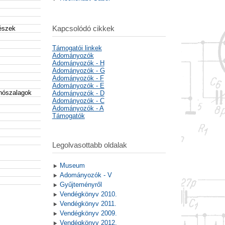
Kapcsolódó cikkek
részek
Támogatói linkek
Adományozók
Adományozók - H
Adományozók - G
Adományozók - F
Adományozók - E
nószalagok
Adományozók - D
Adományozók - C
Adományozók - A
Támogatók
Legolvasottabb oldalak
Museum
Adományozók - V
Gyűjteményről
Vendégkönyv 2010.
Vendégkönyv 2011.
Vendégkönyv 2009.
Vendégkönyv 2012.