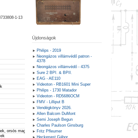
8733808-1-13
Újdonságok
Philips - 2019
Neongázos villámvédő patron -
4378
Neongázos villámvédő - 4375
Sure 2 BPI. & BPII.
EAG - AE110
Videoton - RB1601 Mini Super
ek
Philips - 1730 Matador
Videoton - RD5686OCM
FMV - Lilliput B
Vendégkönyv 2026.
Allen Balcom DuMont
Semi Joseph Begun
Charles Paulson Ginsburg
vek, orsós magnószalagok
Fritz Pfleumer
zek
Heckenast Gábor