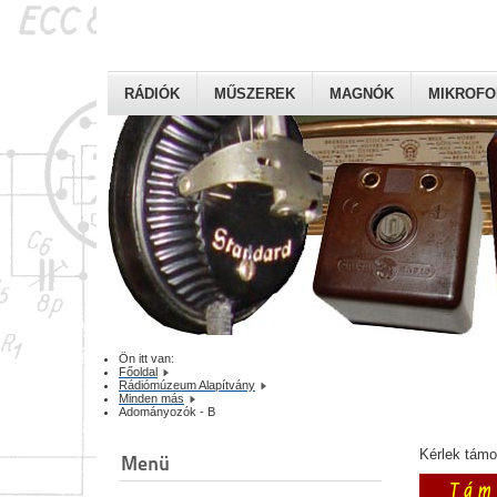
RÁDIÓK
MŰSZEREK
MAGNÓK
MIKROF
Ön itt van:
Főoldal
Rádiómúzeum Alapítvány
Minden más
Adományozók - B
Kérlek tám
Menü