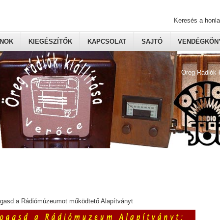
Keresés a honl
ONOK
KIEGÉSZÍTŐK
KAPCSOLAT
SAJTÓ
VENDÉGKÖNY
Öreg Rádiók 
ogasd a Rádiómúzeumot működtető Alapítványt