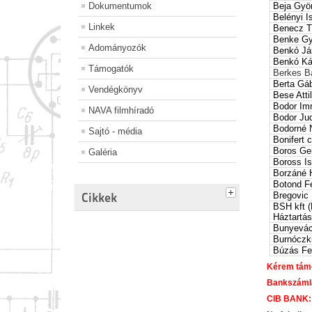
Dokumentumok
Beja Gyö
Belényi I
Linkek
Benecz T
Benke Gy
Adományozók
Benkó Já
Benkó Ká
Támogatók
Berkes B
Berta Gá
Vendégkönyv
Bese Atti
Bodor Im
NAVA filmhíradó
Bodor Jud
Bodorné 
Sajtó - média
Bonifert 
Boros Ge
Galéria
Boross I
Borzáné 
Botond F
Cikkek
Bregovic 
BSH kft 
Háztartás
Bunyevác
Burnóczk
Búzás Fe
Kérem támo
Bankszám
CIB BANK: