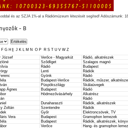
soddal és az SZJA 1%-al a Rádiómúzeum létezését segíted! Adószámunk: 1
yozók - B
E
F
G
H
I
J
K
L
M
N
O
P
R
S
T
U
V
W
Z
 József
Verőce - Magyarkút
Rádió, alkatrészek
zlóné
Sződliget
Szalagos magnó
ilvia
Rádió
Budapest
örgy
Lenti
Rádiók
Ferenc
Gyönk
Rádió
Béla
Budapest-Verőce
Rádiók, műszer, alkatrész
tván
Püspökszilágy
Skálaüvegek
app Ágnes
Budapest
Rádió
ibor
Hódmezővásárhely
Alkatrész
ván
Rádió
niel
Dunaharaszti
Rádiók, alkatrészek
y Zoltán
Szentendre
Rádiók
edek
Győr
Elektroncsövek, TV
áris Vera
Budapest
Gramophon lemezek
Béla
Budapest
Rádiók, alkatrészek, köny
ábor
Verőce
Hang- és gramophon leme