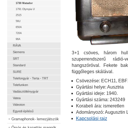
1730 Matador
1791 Olympia U
2515
56U
650A
720A
96A
RÁVA
Siemens
3+1 csöves, három hull
szuperrendszerű rádió
SRT
hangszóróval. Fekete bak
Standard
függőleges skálával.
SURE
Telefongyár - Terta - TRT
Csövezése: ECH11, EBF
Telefunken
Gyártási helye: Ausztria
Vadásztölténygyár
Gyártási ideje: 1940.
Vatea
Gyártási száma: 243249
Videoton
Korabeli ára: ismeretlen
Egyedi építésű
Adományozó: Augusztin L
Kapcsolási rajz
Gramaphonok- lemezjátszók
Órsós és kazettás magnók