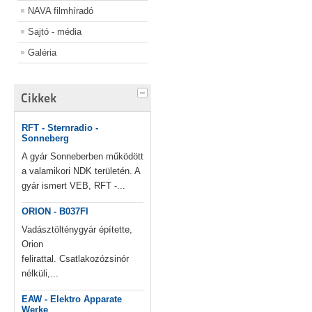
NAVA filmhíradó
Sajtó - média
Galéria
Cikkek
RFT - Sternradio -
Sonneberg
A gyár Sonneberben működött
a valamikori NDK területén. A
gyár ismert VEB, RFT -...
ORION - B037FI
Vadásztölténygyár építette,
Orion
felirattal. Csatlakozózsinór
nélküli,...
EAW - Elektro Apparate
Werke