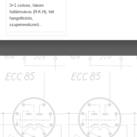
3+1 csöves, három
hullámsávos (R-K-H), hét
hangoltkörös,
szuperrendszerű...