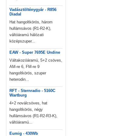
Vadásztölténygyár - R856
Diadal
Hat hangoltkörös, három
hullámsávos (R1-R2-K),
váltóáramú hálózati
középszuper...
EAW - Super 7695E Undine
Váltakozóáramú, 5+2 csöves,
AM-re 6, FM-re 9
hangoltkörös, szuper
heterodin...
RFT - Sternradio - 5160C
Wartburg
4+2 noválcsöves, hat
hangoltkörös, négy
hullámsávos (R1-R2-R3-K),
váltóáramú...
Eumig - 430Wb