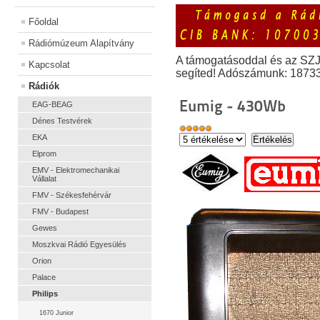
Főoldal
Rádiómúzeum Alapítvány
A támogatásoddal és az SZ
Kapcsolat
segíted! Adószámunk: 1873
Rádiók
Eumig - 430Wb
EAG-BEAG
Dénes Testvérek
EKA
Elprom
EMV - Elektromechanikai
Vállalat
FMV - Székesfehérvár
FMV - Budapest
Gewes
Moszkvai Rádió Egyesülés
Orion
Palace
Philips
1670 Junior