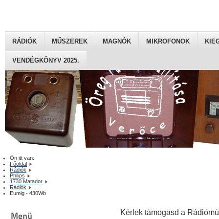
RÁDIÓK
MŰSZEREK
MAGNÓK
MIKROFONOK
KIE
VENDÉGKÖNYV 2025.
Ön itt van:
Főoldal
Rádiók
Philips
1730 Matador
Rádiók
Eumig - 430Wb
Kérlek támogasd a Rádiómú
Menü