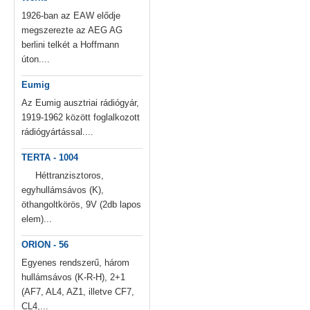
1926-ban az EAW elődje
megszerezte az AEG AG
berlini telkét a Hoffmann
úton....
Eumig
Az Eumig ausztriai rádiógyár,
1919-1962 között foglalkozott
rádiógyártással....
TERTA - 1004
Héttranzisztoros,
egyhullámsávos (K),
öthangoltkörös, 9V (2db lapos
elem)...
ORION - 56
Egyenes rendszerű, három
hullámsávos (K-R-H), 2+1
(AF7, AL4, AZ1, illetve CF7,
CL4,...