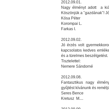
2012.09.01.
Nagy élményt adott a kiál
Köszönjük a "gazdának"! Jó 
Kósa Péter
Korompai L.
Farkas I.
2012.09.02.
Jó érzés volt gyermekkorom
kapcsolatos kedves emléke
és a türelmes beszélgetést.
Tisztelettel:
Nemere Sándorné
2012.09.08.
Fantasztikus nagy élmén
gyűjtést kívánunk és remélj
Seres Bence
Kretusz M....