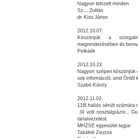
Nagyon tetszett minden
Sz.... Zoltán
dr. Kiss János
2012.10.07.
Köszönjük a szorgalm
megrendezésében és bemu
Petkáék
2012.10.22.
Nagyon szépen köszönjük ez
sok információt, amit Öntől 
Szabó Károly
2012.11.02.
11fő hallás sérült számára is
Jó volt nosztalgiázni... 
tárlatvezetést.
MHZSE egyesület tagjai
Takátné Zsuzsa