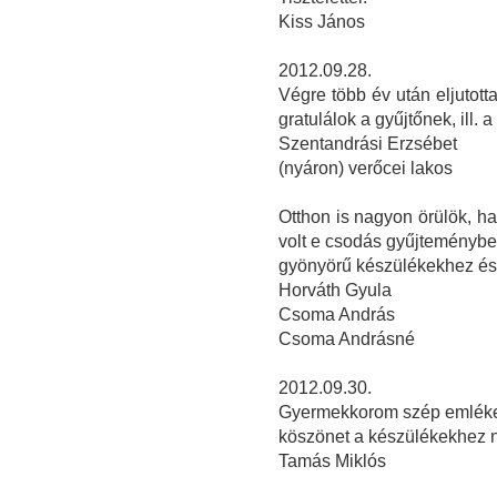
Kiss János
2012.09.28.
Végre több év után eljutott
gratulálok a gyűjtőnek, ill. a 
Szentandrási Erzsébet
(nyáron) verőcei lakos
Otthon is nagyon örülök, ha
volt e csodás gyűjteményben
gyönyörű készülékekhez és 
Horváth Gyula
Csoma András
Csoma Andrásné
2012.09.30.
Gyermekkorom szép emlékeit
köszönet a készülékekhez ny
Tamás Miklós