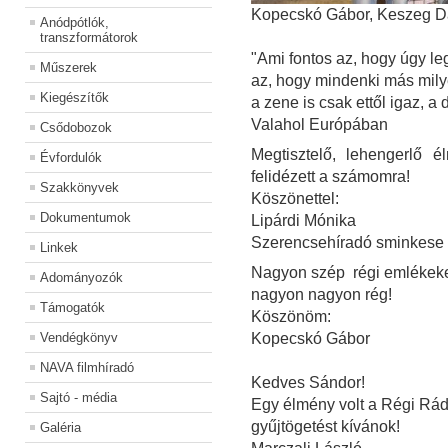
Kopecskó Gábor, Keszeg Dán
Anódpótlók,
transzformátorok
"Ami fontos az, hogy úgy le
Műszerek
az, hogy mindenki más mily
Kiegészítők
a zene is csak ettől igaz, a 
Valahol Európában
Csődobozok
Megtisztelő, lehengerlő
Évfordulók
felidézett a számomra!
Szakkönyvek
Köszönettel:
Dokumentumok
Lipárdi Mónika
Szerencsehíradó sminkese
Linkek
Nagyon szép régi emlékeke
Adományozók
nagyon nagyon rég!
Támogatók
Köszönöm:
Vendégkönyv
Kopecskó Gábor
NAVA filmhíradó
Kedves Sándor!
Sajtó - média
Egy élmény volt a Régi Rád
gyűjtögetést kívánok!
Galéria