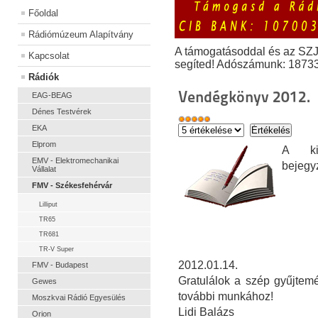
Főoldal
Rádiómúzeum Alapítvány
A támogatásoddal és az SZ
Kapcsolat
segíted! Adószámunk: 1873
Rádiók
Vendégkönyv 2012.
EAG-BEAG
Dénes Testvérek
EKA
Elprom
A kiá
EMV - Elektromechanikai
bejegy
Vállalat
FMV - Székesfehérvár
Lilliput
TR65
TR681
TR-V Super
2012.01.14.
FMV - Budapest
Gratulálok a szép gyűjtemé
Gewes
további munkához!
Moszkvai Rádió Egyesülés
Lidi Balázs
Orion