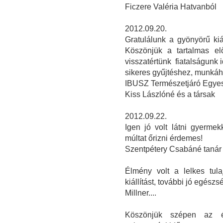
Ficzere Valéria Hatvanból
2012.09.20.
Gratulálunk a gyönyörű kiá
Köszönjük a tartalmas el
visszatértünk fiatalságunk 
sikeres gyűjtéshez, munká
IBUSZ Természetjáró Egyes
Kiss Lászlóné és a társak
2012.09.22.
Igen jó volt látni gyerme
múltat őrizni érdemes!
Szentpétery Csabáné tanár
Élmény volt a lelkes tul
kiállítást, további jó egészs
Millner....
Köszönjük szépen az é