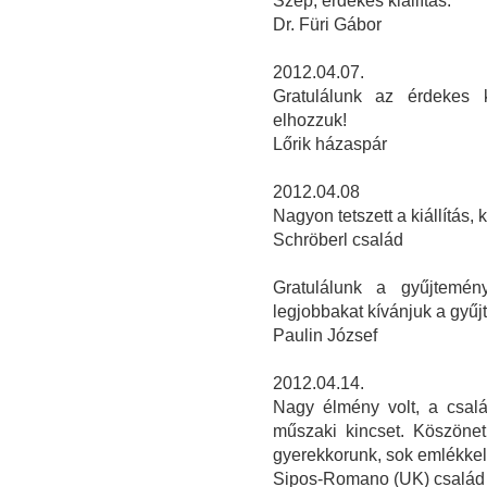
Szép, érdekes kiállítás.
Dr. Füri Gábor
2012.04.07.
Gratulálunk az érdekes k
elhozzuk!
Lőrik házaspár
2012.04.08
Nagyon tetszett a kiállítás, 
Schröberl család
Gratulálunk a gyűjtemén
legjobbakat kívánjuk a gyű
Paulin József
2012.04.14.
Nagy élmény volt, a csalá
műszaki kincset. Köszönet 
gyerekkorunk, sok emlékkel. 
Sipos-Romano (UK) család