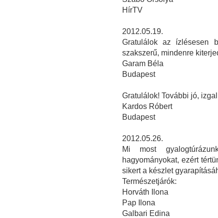
HírTV
2012.05.19.
Gratulálok az ízlésesen 
szakszerű, mindenre kiterj
Garam Béla
Budapest
Gratulálok! További jó, izga
Kardos Róbert
Budapest
2012.05.26.
Mi most gyalogtúrázunk
hagyományokat, ezért tért
sikert a készlet gyarapításáh
Természetjárók:
Horváth Ilona
Pap Ilona
Galbari Edina