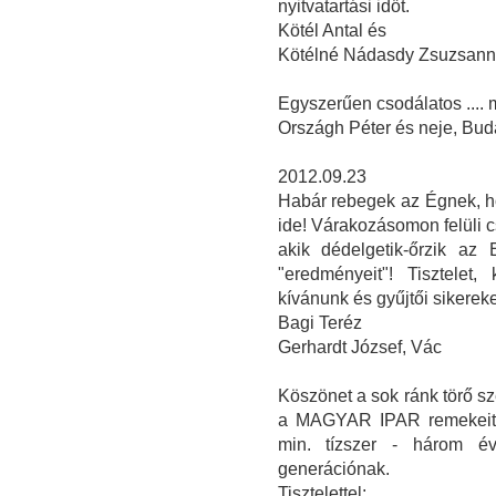
nyitvatartási időt.
Kötél Antal és
Kötélné Nádasdy Zsuzsan
Egyszerűen csodálatos ....
Országh Péter és neje, Bud
2012.09.23
Habár rebegek az Égnek, ho
ide! Várakozásomon felüli 
akik dédelgetik-őrzik az
"eredményeit"! Tisztelet
kívánunk és gyűjtői sikereke
Bagi Teréz
Gerhardt József, Vác
Köszönet a sok ránk törő sz
a MAGYAR IPAR remekeit b
min. tízszer - három é
generációnak.
Tisztelettel: