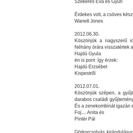
Szekeres Éva és Gyuri
Érdekes volt, a csöves kés
Wanett Jones
2012.06.30.
Köszönjük a nagyszerű id
Néhány órára visszatértek 
Hajdú Gyula
én is pont így érzek:
Hajdú Erzsébet
Kispestről
2012.07.01.
Köszönjük szépen, a gyűjt
darabos családi gyűjtemén
És a zenekombinát igazán 
Foj.... Anita és
Pintér Pál
Görkorcsolyás kirándulásu