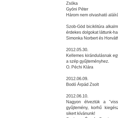
Zsóka
Gyóni Péter
Három nem olvasható aláír
Szob-Göd biciklitúra alka
érdekes dolgokat láttunk-ha
Simonka Norbert és Horvát
2012.05.30.
Kellemes kirándulásnak eg
a szép gyűjteményhez.
O. Péchi Klára
2012.06.09.
Bodó Árpád Zsolt
2012.06.10.
Nagyon élveztük a "viss
gyűjtemény, korhű kiegész
sikert kívánunk!