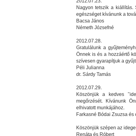
2012.07.23.
Nagyon tetszik a kiállítás.
egészséget kívánunk a tov
Bacsa János
Németh Józsefné
2012.07.28.
Gratulálunk a gyűjteményh
Önnek is és a hozzáértő k
szívesen gyarapítjuk a gyűj
Péli Julianna
dr. Sárdy Tamás
2012.07.29.
Köszönjük a kedves "ide
megőrzését. Kívánunk Önn
elhivatott munkájához.
Farkasné Bódai Zsuzsa és 
Köszönjük szépen az idegen
Renáta és Róbert