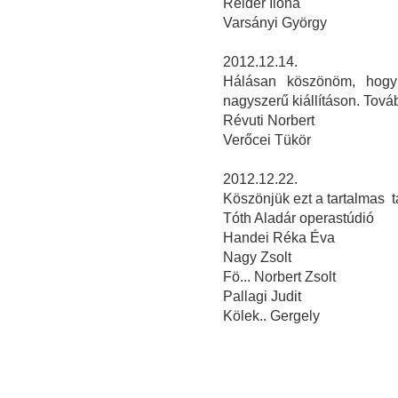
Reider Ilona
Varsányi György
2012.12.14.
Hálásan köszönöm, hogy 
nagyszerű kiállításon. Továb
Révuti Norbert
Verőcei Tükör
2012.12.22.
Köszönjük ezt a tartalmas tá
Tóth Aladár operastúdió
Handei Réka Éva
Nagy Zsolt
Fö... Norbert Zsolt
Pallagi Judit
Kölek.. Gergely