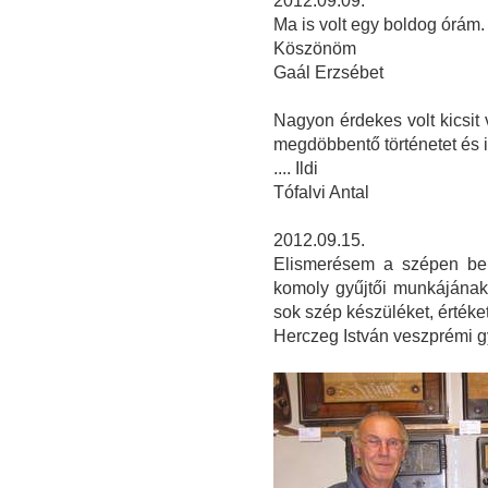
2012.09.09.
Ma is volt egy boldog órám
Köszönöm
Gaál Erzsébet
Nagyon érdekes volt kicsit
megdöbbentő történetet és 
.... Ildi
Tófalvi Antal
2012.09.15.
Elismerésem a szépen ber
komoly gyűjtői munkájának
sok szép készüléket, érték
Herczeg István veszprémi g