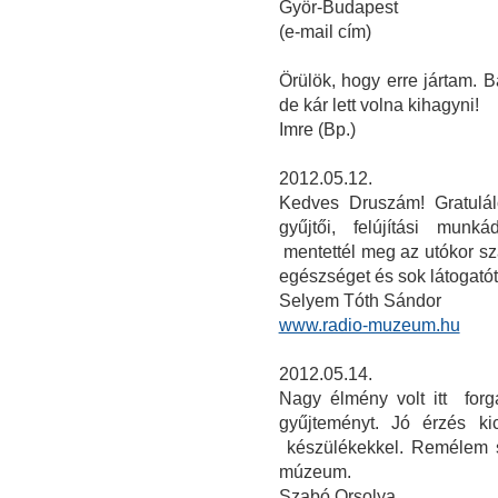
Györ-Budapest
(e-mail cím)
Örülök, hogy erre jártam. 
de kár lett volna kihagyni!
Imre (Bp.)
2012.05.12.
Kedves Druszám! Gratulál
gyűjtői, felújítási mun
mentettél meg az utókor s
egészséget és sok látogató
Selyem Tóth Sándor
www.radio-muzeum.hu
2012.05.14.
Nagy élmény volt itt for
gyűjteményt. Jó érzés ki
készülékekkel. Remélem 
múzeum.
Szabó Orsolya