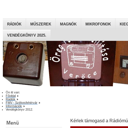
RÁDIÓK
MŰSZEREK
MAGNÓK
MIKROFONOK
KIE
VENDÉGKÖNYV 2025.
Ön itt van:
Főoldal
Rádiók
FMV - Székesfehérvár
Információk
Vendégkönyv 2012.
Kérlek támogasd a Rádiómú
Menü