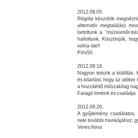
2012.08.05.
Régóta készülök megnézni a
alternatív megtalálás) mos
tartottunk a "múzeumőr-tul
hallottunk. Köszönjük, hogy
volna ide!!
Pilis50
2012.08.18.
Nagyon tetszik a kiállítás
és kitartást, hogy az utókor
a hozzáértő műszakilag nagy
Faragó Imréné és családja
2012.08.20.
A gyűjtemény csodálatos,
neki további munkájához, gy
Veres Ilona