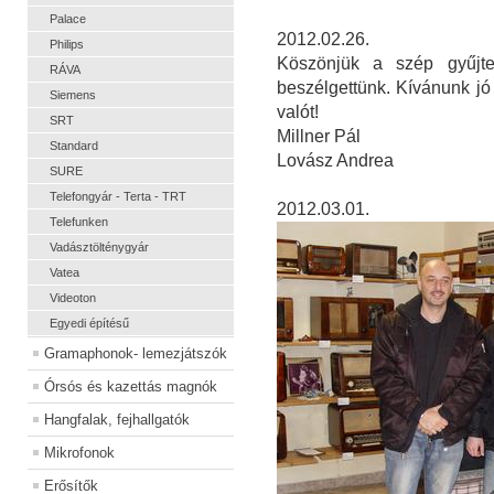
Palace
2012.02.26.
Philips
Köszönjük a szép gyűjtem
RÁVA
beszélgettünk. Kívánunk jó
Siemens
valót!
SRT
Millner Pál
Standard
Lovász Andrea
SURE
Telefongyár - Terta - TRT
2012.03.01.
Telefunken
Vadásztölténygyár
Vatea
Videoton
Egyedi építésű
Gramaphonok- lemezjátszók
Órsós és kazettás magnók
Hangfalak, fejhallgatók
Mikrofonok
Erősítők