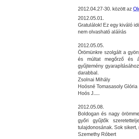
2012.04.27-30. között az
Ol
2012.05.01.
Gratulálok! Ez egy kiváló id
nem olvasható aláírás
2012.05.05.
Örömünkre szolgált a gyöny
és múltat megőrző és á
gyűjtemény gyarapításához
darabbal.
Zsolnai Mihály
Hoósné Tomasasoly Glória
Hoós J.....
2012.05.08.
Boldogan és nagy örömmel
győri gyűjtők szeretette
tulajdonosának. Sok sikert
Szemethy Róbert