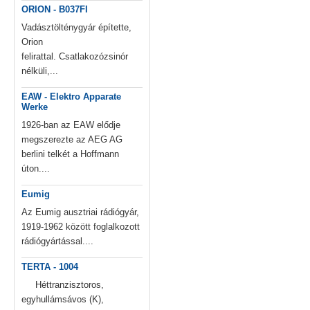
ORION - B037FI
Vadásztölténygyár építette,
Orion
felirattal. Csatlakozózsinór
nélküli,...
EAW - Elektro Apparate
Werke
1926-ban az EAW elődje
megszerezte az AEG AG
berlini telkét a Hoffmann
úton....
Eumig
Az Eumig ausztriai rádiógyár,
1919-1962 között foglalkozott
rádiógyártással....
TERTA - 1004
Héttranzisztoros,
egyhullámsávos (K),