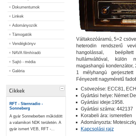
Dokumentumok
Linkek
Adományozók
Támogatók
Váltakozóáramú, 5+2 csöves
Vendégkönyv
heterodin rendszerű v
hangolással, beépíte
NAVA filmhíradó
hullámváltóval, külön 
Sajtó - média
magashangú kondenzátor,
Galéria
1 mélyhangú gerjesztett
Fényezett nagyméretű fado
Csövezése: ECC81, ECH
Cikkek
Gyártási helye: Német D
Gyártási ideje:1958.
RFT - Sternradio -
Sonneberg
Gyártási száma: 442137
Korabeli ára: ismeretlen
A gyár Sonneberben működött
Adományozta: Motesiczky
a valamikori NDK területén. A
Kapcsolási rajz
gyár ismert VEB, RFT -...