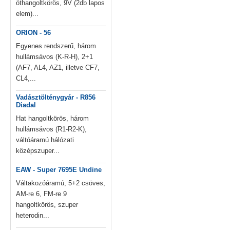
öthangoltkörös, 9V (2db lapos
elem)...
ORION - 56
Egyenes rendszerű, három
hullámsávos (K-R-H), 2+1
(AF7, AL4, AZ1, illetve CF7,
CL4,...
Vadásztölténygyár - R856
Diadal
Hat hangoltkörös, három
hullámsávos (R1-R2-K),
váltóáramú hálózati
középszuper...
EAW - Super 7695E Undine
Váltakozóáramú, 5+2 csöves,
AM-re 6, FM-re 9
hangoltkörös, szuper
heterodin...