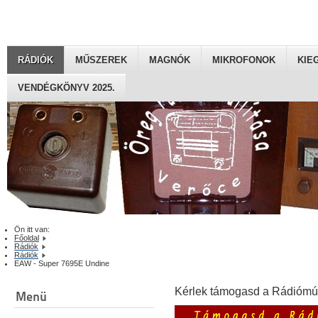
RÁDIÓK
MŰSZEREK
MAGNÓK
MIKROFONOK
KIE
VENDÉGKÖNYV 2025.
Ön itt van:
Főoldal
Rádiók
Rádiók
EAW - Super 7695E Undine
Kérlek támogasd a Rádiómú
Menü