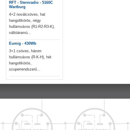
RFT - Sternradio - 5160C
Wartburg
4+2 noválcsöves, hat
hangoltkörös, négy
hullámsávos (R1-R2-R3-K),
váltóáramú...
Eumig - 430Wb
3+1 csöves, három
hullámsávos (R-K-H), hét
hangoltkörös,
szuperrendszerű...