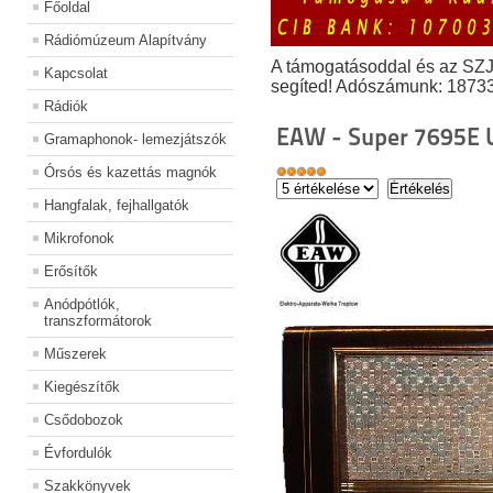
Főoldal
Rádiómúzeum Alapítvány
A támogatásoddal és az SZ
Kapcsolat
segíted! Adószámunk: 1873
Rádiók
EAW - Super 7695E 
Gramaphonok- lemezjátszók
Órsós és kazettás magnók
Hangfalak, fejhallgatók
Mikrofonok
Erősítők
Anódpótlók,
transzformátorok
Műszerek
Kiegészítők
Csődobozok
Évfordulók
Szakkönyvek