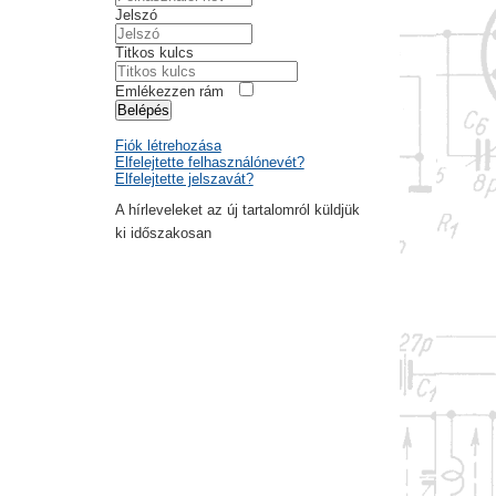
Jelszó
Titkos kulcs
Emlékezzen rám
Belépés
Fiók létrehozása
Elfelejtette felhasználónevét?
Elfelejtette jelszavát?
A hírleveleket az új tartalomról küldjük
ki időszakosan