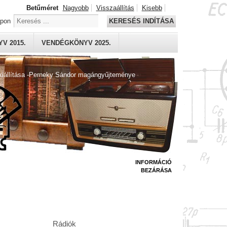
Betűméret
Nagyobb
Visszaállítás
Kisebb
apon
KERESÉS INDÍTÁSA
V 2015.
VENDÉGKÖNYV 2025.
kiállítása -Perneky Sándor magángyűjteménye
INFORMÁCIÓ
BEZÁRÁSA
Rádiók