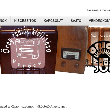
Keresés a honl
ONOK
KIEGÉSZÍTŐK
KAPCSOLAT
SAJTÓ
VENDÉGKÖNY
Öreg Rádiók 
ogasd a Rádiómúzeumot működtető Alapítványt