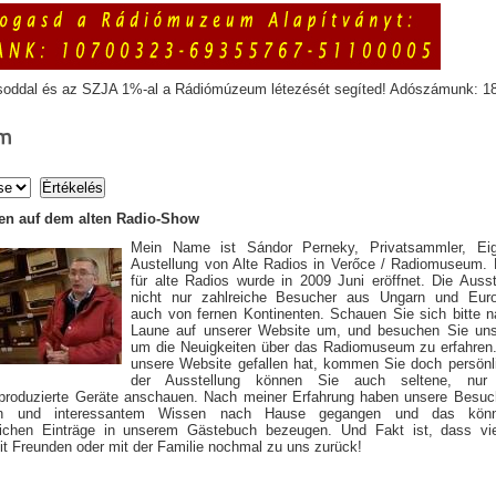
soddal és az SZJA 1%-al a Rádiómúzeum létezését segíted! Adószámunk: 1
m
n auf dem alten Radio-Show
Mein Name ist Sándor Perneky, Privatsammler, Ei
Austellung von Alte Radios in Verőce / Radiomuseum
für alte Radios wurde in 2009 Juni eröffnet. Die Ausst
nicht nur zahlreiche Besucher aus Ungarn und Eur
auch von fernen Kontinenten. Schauen Sie sich bitte 
Laune auf unserer Website um, und besuchen Sie uns
um die Neuigkeiten über das Radiomuseum zu erfahren
unsere Website gefallen hat, kommen Sie doch persönli
der Ausstellung können Sie auch seltene, nur 
produzierte Geräte anschauen. Nach meiner Erfahrung haben unsere Besuch
sen und interessantem Wissen nach Hause gegangen und das kön
eichen Einträge in unserem Gästebuch bezeugen. Und Fakt ist, dass vi
 Freunden oder mit der Familie nochmal zu uns zurück!