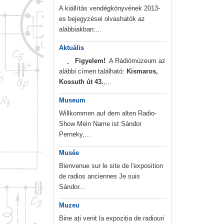
A kiállítás vendégkönyvének 2013-
es bejegyzései olvashatók az
alábbiakban:...
Aktuális
Figyelem!
A Rádiómúzeum az
alábbi címen található:
Kismaros,
Kossuth út 43.
,...
Museum
Willkommen auf dem alten Radio-
Show Mein Name ist Sándor
Perneky,...
Musée
Bienvenue sur le site de l'exposition
de radios anciennes Je suis
Sándor...
Muzeu
Bine ați venit la expoziția de radiouri