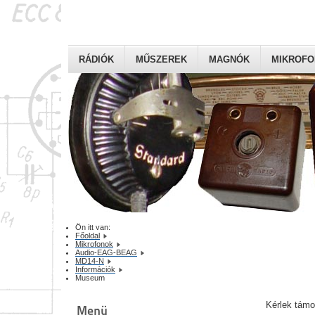
RÁDIÓK
MŰSZEREK
MAGNÓK
MIKROF
Ön itt van:
Főoldal
Mikrofonok
Audio-EAG-BEAG
MD14-N
Információk
Museum
Kérlek tám
Menü