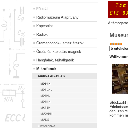
Főoldal
Rádiómúzeum Alapítvány
A támogatá
Kapcsolat
Museu
Rádiók
Gramaphonok- lemezjátszók
Órsós és kazettás magnók
Willkomme
Hangfalak, fejhallgatók
Mikrofonok
Audio-EAG-BEAG
MD14-N
MD7-1HL
MD7HL
MD78-N
Stückzahl 
Erlebnis
MKT-1H
den zahlr
MU901/III.
kommen mit
MU125
Filmtechnika