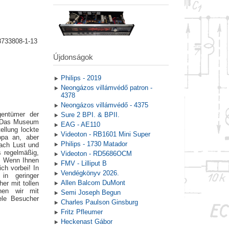
8733808-1-13
Újdonságok
Philips - 2019
Neongázos villámvédő patron -
4378
Neongázos villámvédő - 4375
gentümer der
Sure 2 BPI. & BPII.
. Das Museum
EAG - AE110
ellung lockte
Videoton - RB1601 Mini Super
opa an, aber
Philips - 1730 Matador
nach Lust und
 regelmäßig,
Videoton - RD5686OCM
. Wenn Ihnen
FMV - Lilliput B
ch vorbei! In
Vendégkönyv 2026.
in geringer
Allen Balcom DuMont
er mit tollen
nen wir mit
Semi Joseph Begun
ele Besucher
Charles Paulson Ginsburg
Fritz Pfleumer
Heckenast Gábor