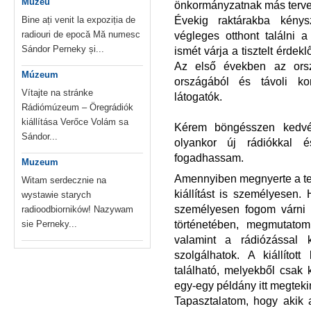
Muzeu
önkormányzatnak más tervei 
Évekig raktárakba kénys
Bine ați venit la expoziția de
radiouri de epocă Mă numesc
végleges otthont találni 
Sándor Perneky și...
ismét várja a tisztelt érde
Az első években az orsz
Múzeum
országából és távoli ko
Vítajte na stránke
látogatók.
Rádiómúzeum – Öregrádiók
kiállítása Verőce Volám sa
Kérem böngésszen kedvér
Sándor...
olyankor új rádiókkal é
fogadhassam.
Muzeum
Amennyiben megnyerte a tets
Witam serdecznie na
kiállítást is személyesen.
wystawie starych
személyesen fogom várni é
radioodbiorników! Nazywam
történetében, megmutato
sie Perneky...
valamint a rádiózással k
szolgálhatok. A kiállítot
található, melyekből csak
egy-egy példány itt megteki
Tapasztalatom, hogy akik az