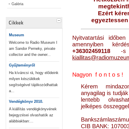
Galéria
megtekinth
Ezért kére
egyeztessen 
Cikkek
Museum
Nyitvatartási időbe
Welcome to Radio Museum I
amennyiben kér
am Sandor Perneky, private
+36302459118
-s t
collector and the owner...
kiallitas@radiomuzeu
Gyűjteményről
Ha kíváncsi rá, hogy elődeink
Nagyon f o n t o s !
milyen készülékek
segítségével tájékozódhattak
Kérem mindazon
a...
anyagilag is tudjá
lentebb olvash
Vendégkönyv 2010.
jelképes összegge
A kiállítás vendégkönyvének
bejegyzései olvashatók az
Bankszámlaszámu
alábbiakban:...
CIB BANK: 10700