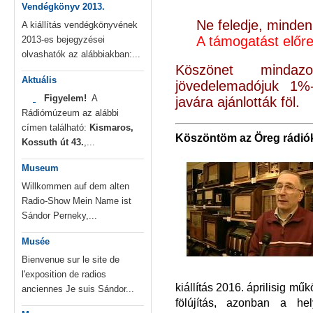
Vendégkönyv 2013.
Ne feledje, minden 
A kiállítás vendégkönyvének
A támogatást előre
2013-es bejegyzései
olvashatók az alábbiakban:...
Köszönet minda
Aktuális
jövedelemadójuk 1%
Figyelem!
A
javára ajánlották föl.
Rádiómúzeum az alábbi
címen található:
Kismaros,
Kö
szöntöm az Öreg rádiók
Kossuth út 43.
,...
Museum
Willkommen auf dem alten
Radio-Show Mein Name ist
Sándor Perneky,...
Musée
Bienvenue sur le site de
l'exposition de radios
kiállítás 2016. áprilisig m
anciennes Je suis Sándor...
fölújítás, azonban a he