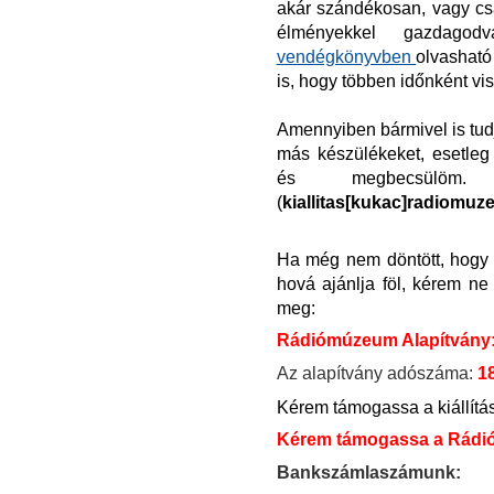
akár szándékosan, vagy csak
élményekkel gazdagod
vendégkönyvben
olvasható
is, hogy többen időnként vis
Amennyiben bármivel is tudja 
más készülékeket, esetleg
és megbecsülöm. 
(
kiallitas
[
kukac]radiomuz
Ha még nem döntött, hogy 
hová ajánlja föl, kérem ne
meg:
Rádiómúzeum Alapítvány
Az alapítvány adószáma:
1
Kérem támogassa a kiállítá
Kérem támogassa a Rádió
Bankszámlaszámunk: