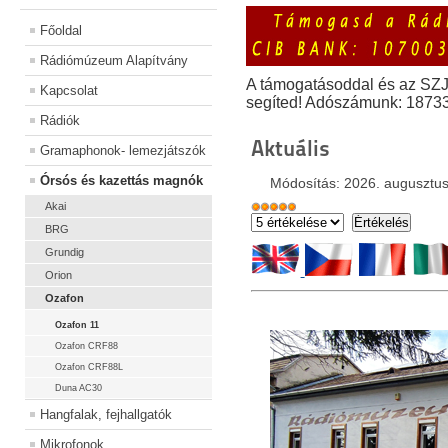
Főoldal
Rádiómúzeum Alapítvány
A támogatásoddal és az SZ
Kapcsolat
segíted! Adószámunk: 1873
Rádiók
Aktuális
Gramaphonok- lemezjátszók
Órsós és kazettás magnók
Módosítás: 2026. augusztus
Akai
BRG
Grundig
Orion
Ozafon
Ozafon 11
Ozafon CRF88
Ozafon CRF88L
Duna AC30
Hangfalak, fejhallgatók
Mikrofonok