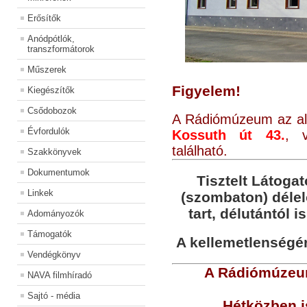
Erősítők
Anódpótlók,
transzformátorok
Műszerek
Figyelem!
Kiegészítők
Csődobozok
A Rádiómúzeum az alá
Évfordulók
Kossuth út 43.
, v
található.
Szakkönyvek
Dokumentumok
Tisztelt Látogat
Linkek
(szombaton) déle
tart, délutántól i
Adományozók
Támogatók
A kellemetlenségér
Vendégkönyv
A Rádiómúzeum
NAVA filmhíradó
Sajtó - média
Hétközben i