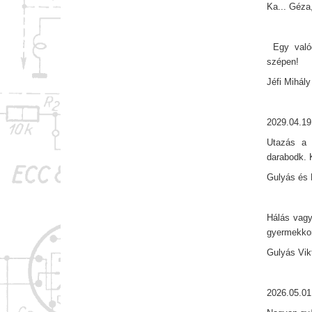
Ka... Géza
Egy valódi
szépen!
Jéfi Mihály
2029.04.19
Utazás a 
darabodk. 
Gulyás és 
Hálás vagy
gyermekkor
Gulyás Vik
2026.05.01