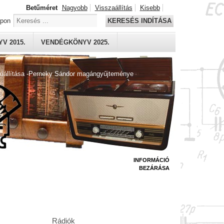
Betűméret
Nagyobb
Visszaállítás
Kisebb
apon
KERESÉS INDÍTÁSA
V 2015.
VENDÉGKÖNYV 2025.
kiállítása -Perneky Sándor magángyűjteménye
INFORMÁCIÓ
BEZÁRÁSA
Rádiók