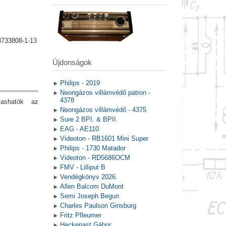
8733808-1-13
Újdonságok
Philips - 2019
Neongázos villámvédő patron -
4378
vashatók az
Neongázos villámvédő - 4375
Sure 2 BPI. & BPII.
EAG - AE110
Videoton - RB1601 Mini Super
Philips - 1730 Matador
Videoton - RD5686OCM
FMV - Lilliput B
Vendégkönyv 2026.
Allen Balcom DuMont
Semi Joseph Begun
Charles Paulson Ginsburg
Fritz Pfleumer
Heckenast Gábor