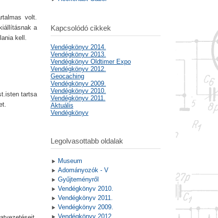
rtalmas volt.
iállításnak a
Kapcsolódó cikkek
ania kell.
Vendégkönyv 2014.
Vendégkönyv 2013.
Vendégkönyv Oldtimer Expo
Vendégkönyv 2012.
Geocaching
Vendégkönyv 2009.
Vendégkönyv 2010.
.isten tartsa
Vendégkönyv 2011.
et.
Aktuális
Vendégkönyv
Legolvasottabb oldalak
Museum
Adományozók - V
Gyűjteményről
Vendégkönyv 2010.
Vendégkönyv 2011.
Vendégkönyv 2009.
Vendégkönyv 2012.
atvezetéseit.