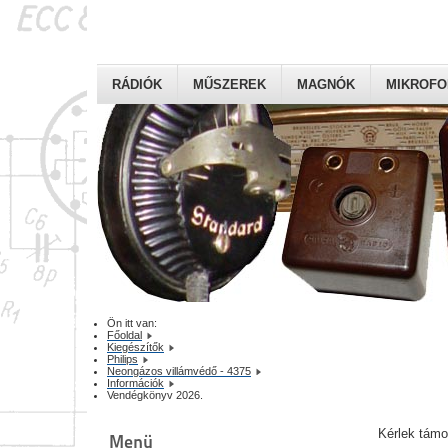
RÁDIÓK
MŰSZEREK
MAGNÓK
MIKROF
Ön itt van:
Főoldal
Kiegészítők
Philips
Neongázos villámvédő - 4375
Információk
Vendégkönyv 2026.
Kérlek tám
Menü