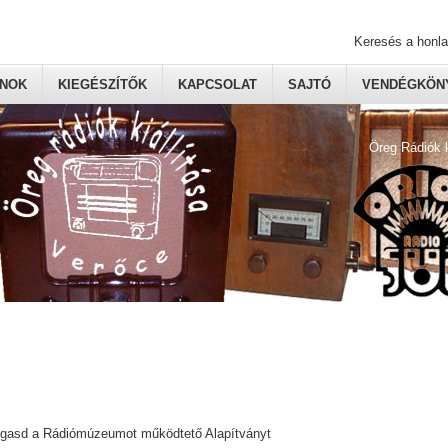
Keresés a honl
ONOK
KIEGÉSZÍTŐK
KAPCSOLAT
SAJTÓ
VENDÉGKÖNY
Öreg Rádiók 
ogasd a Rádiómúzeumot működtető Alapítványt