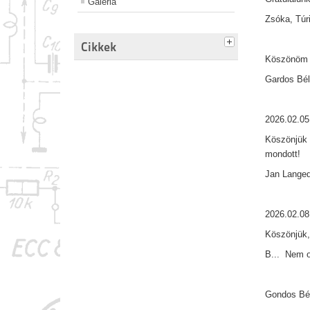
Galéria
Zsóka, Túri
Cikkek
Köszönöm 
Gardos Bél
2026.02.05
Köszönjük 
mondott!
Jan Lange
2026.02.08
Köszönjük,
B... Nem o
Gondos Bél