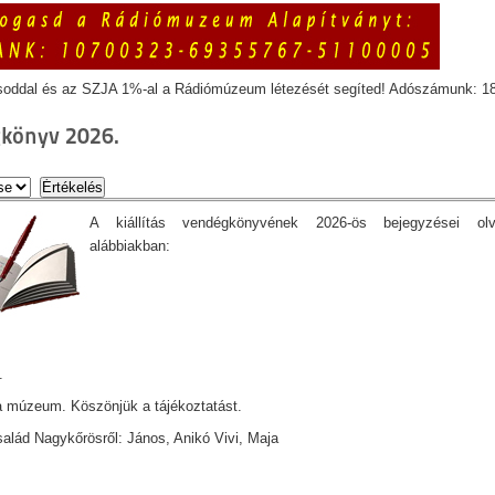
soddal és az SZJA 1%-al a Rádiómúzeum létezését segíted! Adószámunk: 1
könyv 2026.
A kiállítás vendégkönyvének 2026-ös bejegyzései ol
alábbiakban:
.
 múzeum. Köszönjük a tájékoztatást.
lád Nagykőrösről: János, Anikó Vivi, Maja