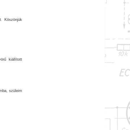
t. Köszönjük
ű kiállított
omba, szüleim