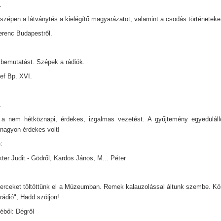
.
szépen a látványtés a kielégítő magyarázatot, valamint a csodás történeteke
Ferenc Budapestről.
bemutatást. Szépek a rádiók.
ef Bp. XVI.
.
a nem hétköznapi, érdekes, izgalmas vezetést. A gyűjtemény egyedülálló
 nagyon érdekes volt!
:
ter Judit - Gödről, Kardos János, M... Péter
erceket töltöttünk el a Múzeumban. Remek kalauzolással áltunk szembe. Kö
rádió", Hadd szóljon!
éből: Dégről