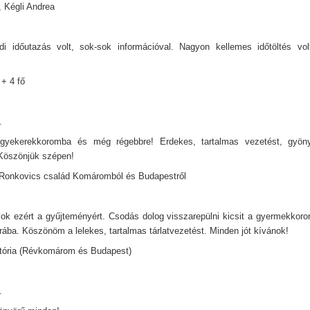
, Kégli Andrea
 időutazás volt, sok-sok információval. Nagyon kellemes időtöltés vol
 + 4 fő
.
gyekerekkoromba és még régebbre! Erdekes, tartalmas vezetést, gyönyör
Köszönjük szépen!
Ronkovics család Komáromból és Budapestről
ok ezért a gyűjteményért. Csodás dolog visszarepülni kicsit a gyermekkor
ába. Köszönöm a lelekes, tartalmas tárlatvezetést. Minden jót kívánok!
tória (Révkomárom és Budapest)
.