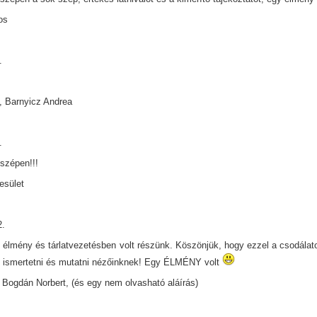
os
.
!
, Barnyicz Andrea
.
szépen!!!
esület
2.
 élmény és tárlatvezetésben volt részünk. Köszönjük, hogy ezzel a csodálatos
 ismertetni és mutatni nézőinknek! Egy ÉLMÉNY volt
Bogdán Norbert, (és egy nem olvasható aláírás)