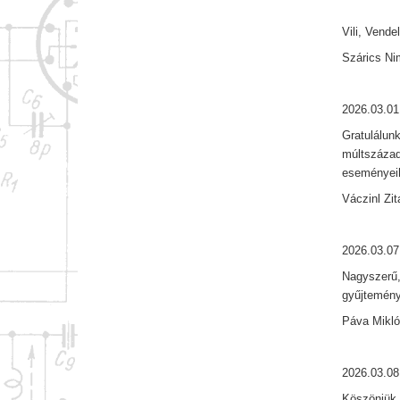
Vili, Vend
Szárics Ni
2026.03.01
Gratulálun
múltszázad
eseményeih
Váczinl Zit
2026.03.07
Nagyszerű,
gyűjtemény
Páva Mikl
2026.03.08
Köszönjük s