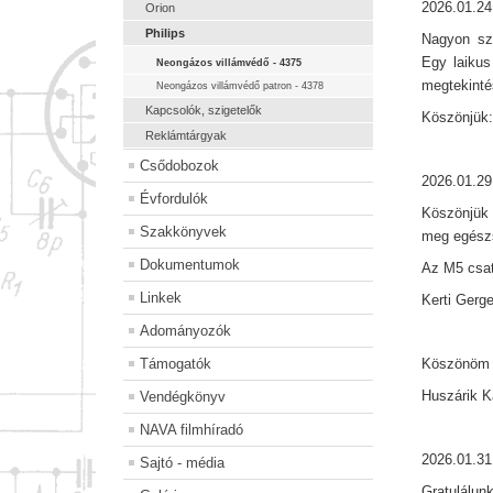
2026.01.24
Orion
Philips
Nagyon szé
Egy laikus
Neongázos villámvédő - 4375
megtekintés
Neongázos villámvédő patron - 4378
Kapcsolók, szigetelők
Köszönjük: 
Reklámtárgyak
Csődobozok
2026.01.29
Évfordulók
Köszönjük 
Szakkönyvek
meg egészs
Dokumentumok
Az M5 csat
Linkek
Kerti Gerg
Adományozók
Támogatók
Köszönöm s
Huszárik 
Vendégkönyv
NAVA filmhíradó
2026.01.31
Sajtó - média
Gratulálunk