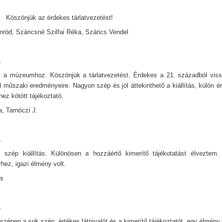
el Köszönjük az érdekes tárlatvezetést!
mród, Száricsné Szilfai Réka, Szárics Vendel
.
k a múzeumhoz. Köszönjük a tárlatvezetést. Érdekes a 21. századból viss
 műszaki eredményeire. Nagyon szép és jól áttekinthető a kiállítás, külön é
ez kötött tájékoztató.
a, Tarnóczi J.
.
 szép kiállítás. Különösen a hozzáértő kimerítő tájékotatást élveztem.
hez, igazi élmény volt.
ós
.
zépen a sok szép, értékes látnivalót és a kimerítő tájékoztatót, egy élmény 