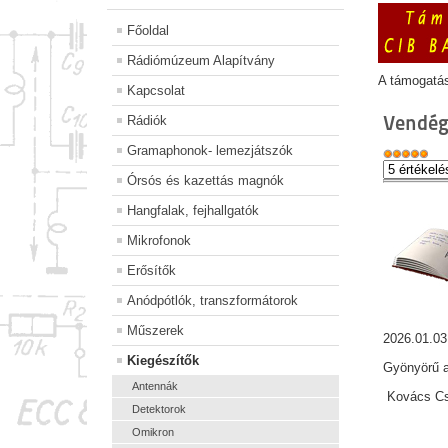
Főoldal
Rádiómúzeum Alapítvány
A támogatá
Kapcsolat
Vendég
Rádiók
Gramaphonok- lemezjátszók
Órsós és kazettás magnók
Hangfalak, fejhallgatók
Mikrofonok
Erősítők
Anódpótlók, transzformátorok
Műszerek
2026.01.03
Kiegészítők
Gyönyörű a
Antennák
Kovács Csa
Detektorok
Omikron