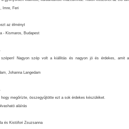
, Imre, Feri
ezt az élményt
a - Kismaros, Budapest
.
szépen! Nagyon szép volt a kiállitás és nagyon jó és érdekes, amit a 
dam, Johanna Langedam
.
 hogy megőrízte, összegyűjtötte ezt a sok érdekes készüléket.
lvasható aláírás
a és Kistófori Zsuzsanna