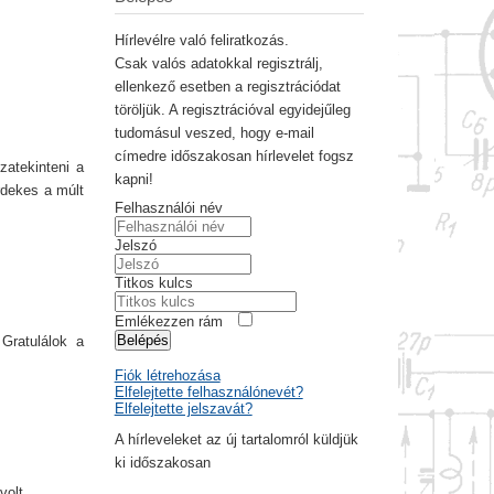
Hírlevélre való feliratkozás.
Csak valós adatokkal regisztrálj,
ellenkező esetben a regisztrációdat
töröljük. A regisztrációval egyidejűleg
tudomásul veszed, hogy e-mail
címedre időszakosan hírlevelet fogsz
zatekinteni a
kapni!
rdekes a múlt
Felhasználói név
Jelszó
Titkos kulcs
Emlékezzen rám
Belépés
 Gratulálok a
Fiók létrehozása
Elfelejtette felhasználónevét?
Elfelejtette jelszavát?
A hírleveleket az új tartalomról küldjük
ki időszakosan
volt.