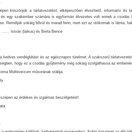
.
pen köszönjük a tárlatvezetést, elképesztően élvezhető, informatív és ta
 és egy szakember számára is egyformán élvezetes volt ennek a csodás k
e. Reméljük sokáig bővül és marad fenn, mert ezt az utókornak is látnia, hall
....... István (laikus) és Berta Bence
.
a kedves vendéglátást és az egésznapos türelmet. A szakszerű tárlatvezetést
égben, hogy ez a csodás gyűjtemény még sokáig szolgálhassa az emberek
orna Multiiverzum műsorának stábja.
ely
zépen az érdekes és izgalmas beszélgetést!
Kata
.
 a gyönyörűen kiállított, karbantartott múzeumhoz. Külön köszönet az élő tárl