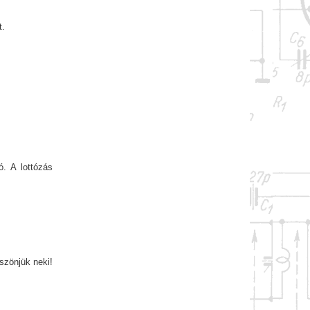
t.
. A lottózás
szönjük neki!