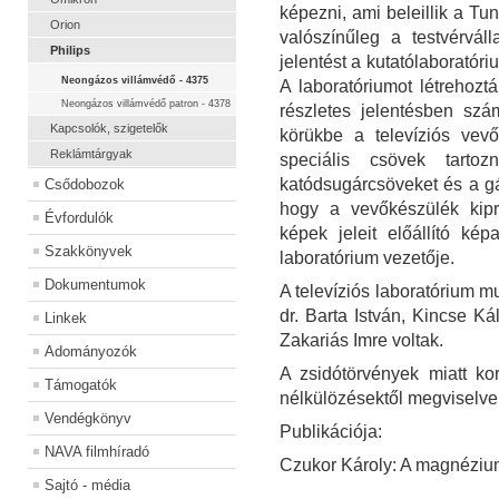
képezni, ami beleillik a T
Orion
valószínűleg a testvérváll
Philips
jelentést a kutatólaboratóriu
Neongázos villámvédő - 4375
A laboratóriumot létrehoz
Neongázos villámvédő patron - 4378
részletes jelentésben szá
Kapcsolók, szigetelők
körükbe a televíziós vev
Reklámtárgyak
speciális csövek tarto
katódsugárcsöveket és a gáz
Csődobozok
hogy a vevőkészülék kip
Évfordulók
képek jeleit előállító kép
Szakkönyvek
laboratórium vezetője.
Dokumentumok
A televíziós laboratórium m
dr. Barta István, Kincse K
Linkek
Zakariás Imre voltak.
Adományozók
A zsidótörvények miatt ko
Támogatók
nélkülözésektől megviselve
Vendégkönyv
Publikációja:
NAVA filmhíradó
Czukor Károly: A magnéziu
Sajtó - média