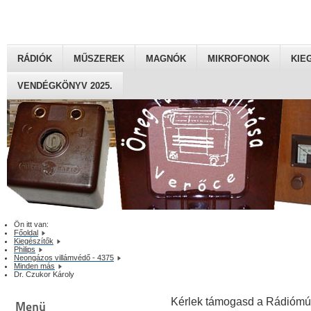
RÁDIÓK
MŰSZEREK
MAGNÓK
MIKROFONOK
KIE
VENDÉGKÖNYV 2025.
Ön itt van:
Főoldal
Kiegészítők
Philips
Neongázos villámvédő - 4375
Minden más
Dr. Czukor Károly
Kérlek támogasd a Rádiómú
Menü