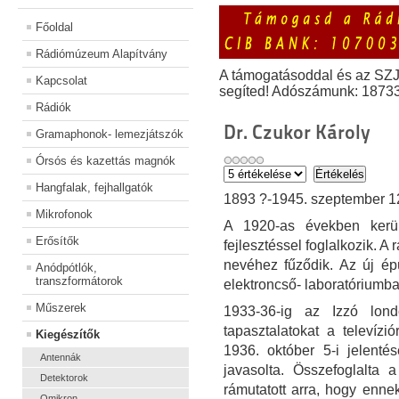
Főoldal
Rádiómúzeum Alapítvány
A támogatásoddal és az SZ
Kapcsolat
segíted! Adószámunk: 1873
Rádiók
Dr. Czukor Károly
Gramaphonok- lemezjátszók
Órsós és kazettás magnók
Hangfalak, fejhallgatók
1893 ?-1945. szeptember 1
Mikrofonok
A 1920-as években kerü
Erősítők
fejlesztéssel foglalkozik. 
nevéhez fűződik. Az új ép
Anódpótlók,
transzformátorok
elektroncső- laboratóriumba
Műszerek
1933-36-ig az Izzó londo
tapasztalatokat a televíz
Kiegészítők
1936. október 5-i jelentésé
Antennák
javasolta. Összefoglalta 
Detektorok
rámutatott arra, hogy enne
Omikron