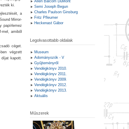
Allen Balcom DuMont
ezték ki.
Semi Joseph Begun
Charles Paulson Ginsburg
jlesztését, a
Fritz Pfleumer
Sound Mirror-
Heckenast Gábor
gy papírlemez
M-mel, amiből
Legolvasottabb oldalak
ácsadó céget.
-ben végzett
Museum
Adományozók - V
íjat kapott.
Gyűjteményről
Vendégkönyv 2010.
Vendégkönyv 2011.
Vendégkönyv 2009.
Vendégkönyv 2012.
Vendégkönyv 2013.
Aktuális
Műszerek