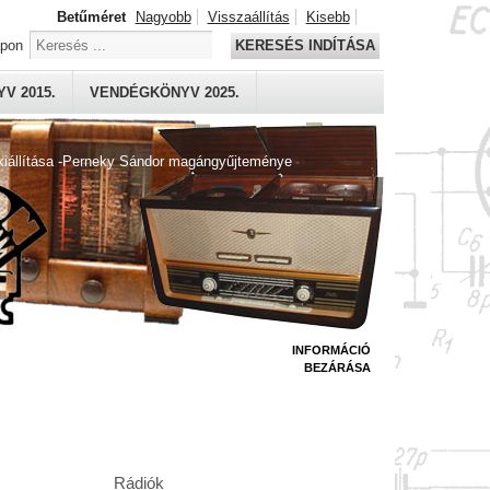
Betűméret
Nagyobb
Visszaállítás
Kisebb
apon
KERESÉS INDÍTÁSA
V 2015.
VENDÉGKÖNYV 2025.
kiállítása -Perneky Sándor magángyűjteménye
INFORMÁCIÓ
BEZÁRÁSA
Rádiók