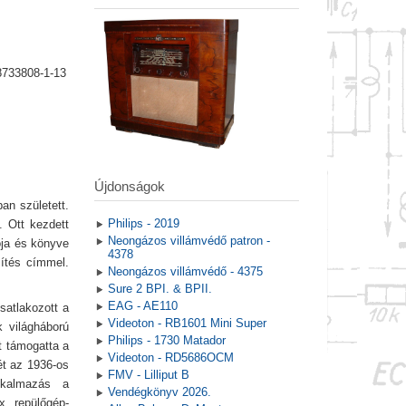
8733808-1-13
Újdonságok
an született.
Philips - 2019
. Ott kezdett
Neongázos villámvédő patron -
ója és könyve
4378
zítés címmel.
Neongázos villámvédő - 4375
Sure 2 BPI. & BPII.
EAG - AE110
satlakozott a
Videoton - RB1601 Mini Super
 világháború
Philips - 1730 Matador
t támogatta a
Videoton - RD5686OCM
ét az 1936-os
FMV - Lilliput B
lkalmazás a
Vendégkönyv 2026.
x repülőgép-