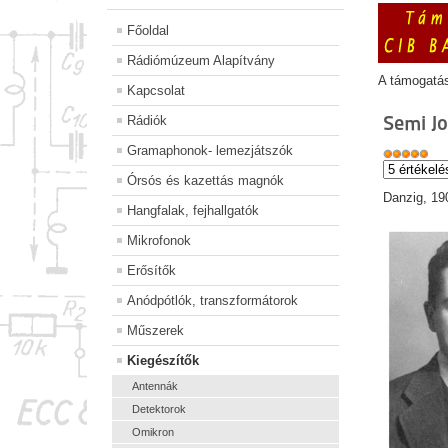
Főoldal
Rádiómúzeum Alapítvány
A támogatá
Kapcsolat
Semi J
Rádiók
Gramaphonok- lemezjátszók
Órsós és kazettás magnók
Danzig, 19
Hangfalak, fejhallgatók
Mikrofonok
Erősítők
Anódpótlók, transzformátorok
Műszerek
Kiegészítők
Antennák
Detektorok
Omikron