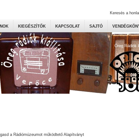
Keresés a honl
ONOK
KIEGÉSZÍTŐK
KAPCSOLAT
SAJTÓ
VENDÉGKÖNY
Öreg Rádiók 
ogasd a Rádiómúzeumot működtető Alapítványt