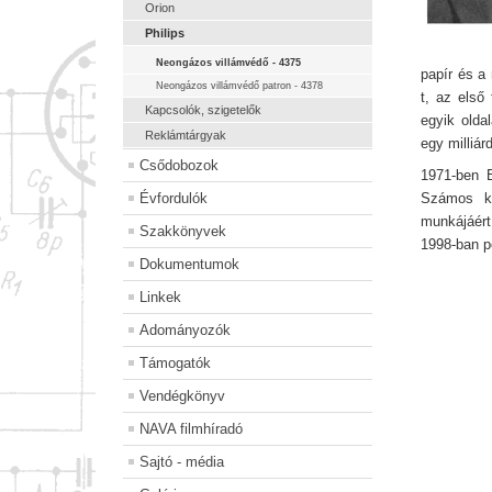
Orion
Philips
Neongázos villámvédő - 4375
papír és a
Neongázos villámvédő patron - 4378
t, az első
Kapcsolók, szigetelők
egyik olda
Reklámtárgyak
egy milliár
Csődobozok
1971-ben B
Évfordulók
Számos ki
munkájáért
Szakkönyvek
1998-ban p
Dokumentumok
Linkek
Adományozók
Támogatók
Vendégkönyv
NAVA filmhíradó
Sajtó - média