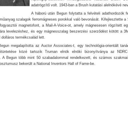
adatrögzítő volt. 1943-ban a Brush kutatási alelnökévé nev
A háború után Begun folytatta a felvételi adathordozók fe
 műanyag szalagok ferromágneses porokkal való bevonását. Kifejlesztette a 
 fogyasztói magnetofont, a Mail-A-Voice-ot, amely mágnesesen rögzített e
lára levelezéshez, és egy mágnesszalag beszerzési szerződést kötött a 3
d dolláros termékcsalád lett.
egun megalapította az Auctor Associates-t, egy technológia-orientált tan
tüntetése közé tartozik Truman elnök elnöki bizonyítványa az NDRC
. A Begun több mint 50 szabadalommal rendelkezett, és számos szakmai d
osztumusz bekerült a National Inventors Hall of Fame-be.