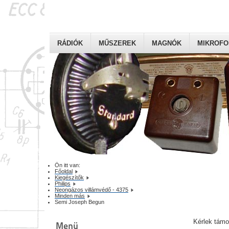
RÁDIÓK
MŰSZEREK
MAGNÓK
MIKROF
Ön itt van:
Főoldal
Kiegészítők
Philips
Neongázos villámvédő - 4375
Minden más
Semi Joseph Begun
Kérlek tám
Menü