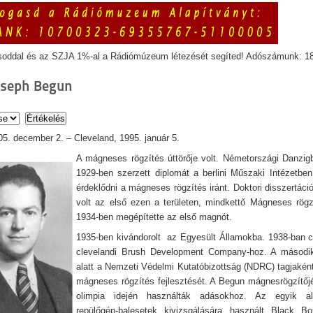
soddal és az SZJA 1%-al a Rádiómúzeum létezését segíted! Adószámunk: 1
oseph Begun
05. december 2. – Cleveland, 1995. január 5.
A mágneses rögzítés úttörője volt. Németországi Danzigb
1929-ben szerzett diplomát a berlini Műszaki Intézetben
érdeklődni a mágneses rögzítés iránt. Doktori disszertáci
volt az első ezen a területen, mindkettő Mágneses rög
1934-ben megépítette az első magnót.
1935-ben kivándorolt az Egyesült Államokba. 1938-ban c
clevelandi Brush Development Company-hoz. A második
alatt a Nemzeti Védelmi Kutatóbizottság (NDRC) tagjakén
mágneses rögzítés fejlesztését. A Begun mágnesrögzítőj
olimpia idején használták adásokhoz. Az egyik a
repülőgép-balesetek kivizsgálására használt Black Bo