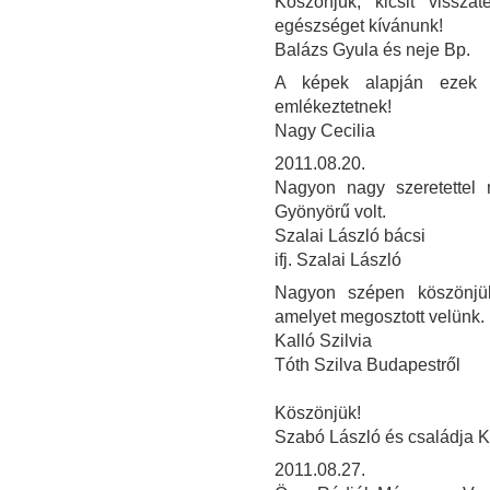
Köszönjük, kicsit vissza
egészséget kívánunk!
Balázs Gyula és neje Bp.
A képek alapján ezek 
emlékeztetnek!
Nagy Cecilia
2011.08.20.
Nagyon nagy szeretettel 
Gyönyörű volt.
Szalai László bácsi
ifj. Szalai László
Nagyon szépen köszönjük
amelyet megosztott velünk.
Kalló Szilvia
Tóth Szilva Budapestről
Köszönjük!
Szabó László és családja 
2011.08.27.