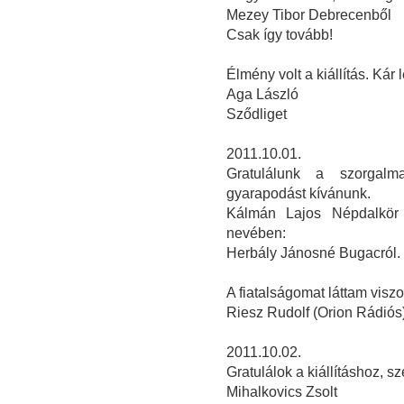
Mezey Tibor Debrecenből
Csak így tovább!
Élmény volt a kiállítás. Kár 
Aga László
Sződliget
2011.10.01.
Gratulálunk a szorgalm
gyarapodást kívánunk.
Kálmán Lajos Népdalkör 
nevében:
Herbály Jánosné Bugacról.
A fiatalságomat láttam visz
Riesz Rudolf (Orion Rádiós
2011.10.02.
Gratulálok a kiállításhoz, 
Mihalkovics Zsolt