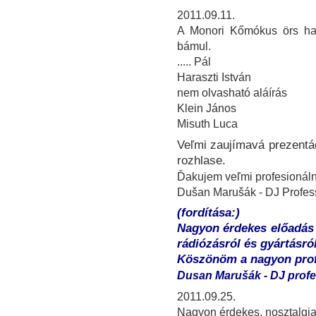
2011.09.11.
A Monori Kőmókus örs har
bámul.
..... Pál
Haraszti István
nem olvasható aláírás
Klein János
Misuth Luca
Veľmi zaujímavá prezentác
rozhlase.
Ďakujem veľmi profesionáln
Dušan Marušák - DJ Profess
(fordítása:)
Nagyon érdekes előadás 
rádiózásról és gyártásról
Köszönöm a nagyon profe
Dusan Marušák - DJ profe
2011.09.25.
Nagyon érdekes, nosztalgiaé