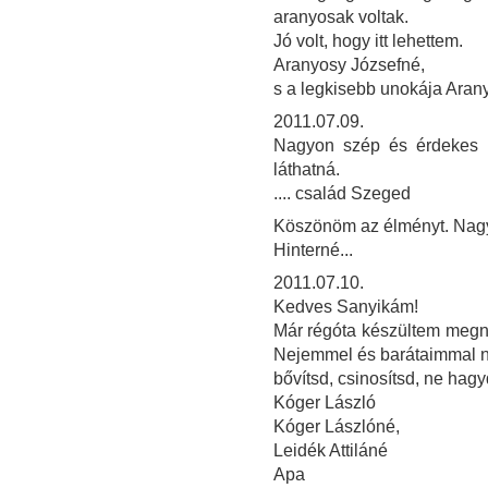
aranyosak voltak.
Jó volt, hogy itt lehettem.
Aranyosy Józsefné,
s a legkisebb unokája Aran
2011.07.09.
Nagyon szép és érdekes ki
láthatná.
.... család Szeged
Köszönöm az élményt. Nagy
Hinterné...
2011.07.10.
Kedves Sanyikám!
Már régóta készültem megnézn
Nejemmel és barátaimmal na
bővítsd, csinosítsd, ne hag
Kóger László
Kóger Lászlóné,
Leidék Attiláné
Apa