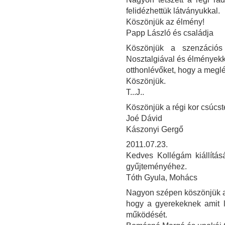
felidézhettük látványukkal.
Köszönjük az élmény!
Papp László és családja
Köszönjük a szenzációs 
Nosztalgiával és élményekke
otthonlévőket, hogy a meglé
Köszönjük.
T...J..
Köszönjük a régi kor csúcst
Joé Dávid
Kászonyi Gergő
2011.07.23.
Kedves Kollégám kiállítás
gyűjteményéhez.
Tóth Gyula, Mohács
Nagyon szépen köszönjük a ki
hogy a gyerekeknek amit l
működését.