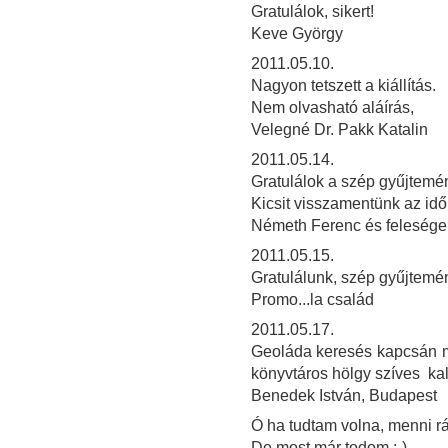
Gratulálok, sikert!
Keve György
2011.05.10.
Nagyon tetszett a kiállítás.
Nem olvasható aláírás,
Velegné Dr. Pakk Katalin
2011.05.14.
Gratulálok a szép gyűjtemé
Kicsit visszamentünk az időb
Németh Ferenc és feleség
2011.05.15.
Gratulálunk, szép gyűjtemé
Promo...la család
2011.05.17.
Geoláda keresés kapcsán m
könyvtáros hölgy szíves ka
Benedek István, Budapest
Ó ha tudtam volna, menni rád
De most már todom :-)