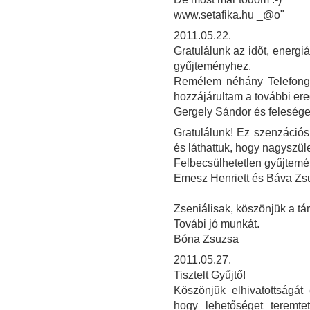
www.setafika.hu _@o"
2011.05.22.
Gratulálunk az időt, energi
gyűjteményhez.
Remélem néhány Telefongy
hozzájárultam a további e
Gergely Sándor és feleség
Gratulálunk! Ez szenzációs
és láthattuk, hogy nagyszül
Felbecsülhetetlen gyűjtemé
Emesz Henriett és Báva Z
Zseniálisak, köszönjük a tár
Továbi jó munkát.
Bóna Zsuzsa
2011.05.27.
Tisztelt Gyűjtő!
Köszönjük elhivatottságát
hogy lehetőséget teremtet