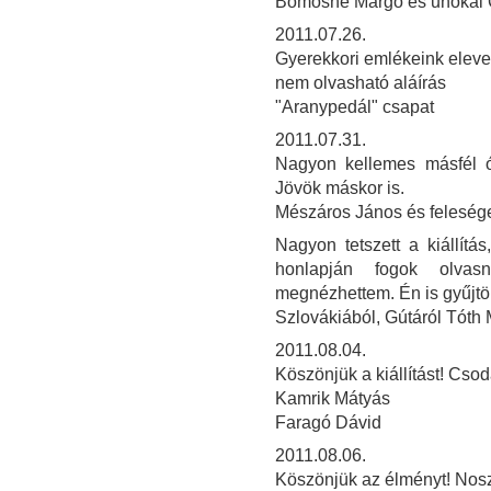
Bomósné Margó és unokái 
2011.07.26.
Gyerekkori emlékeink elev
nem olvasható aláírás
"Aranypedál" csapat
2011.07.31.
Nagyon kellemes másfél órát
Jövök máskor is.
Mészáros János és felesé
Nagyon tetszett a kiállít
honlapján fogok olvasn
megnézhettem. Én is gyűjtö
Szlovákiából, Gútáról Tóth
2011.08.04.
Köszönjük a kiállítást! Csod
Kamrik Mátyás
Faragó Dávid
2011.08.06.
Köszönjük az élményt! Noszt