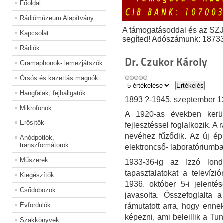
Főoldal
Rádiómúzeum Alapítvány
A támogatásoddal és az SZ
Kapcsolat
segíted! Adószámunk: 1873
Rádiók
Dr. Czukor Károly
Gramaphonok- lemezjátszók
Órsós és kazettás magnók
Hangfalak, fejhallgatók
1893 ?-1945. szeptember 1
Mikrofonok
A 1920-as években kerü
Erősítők
fejlesztéssel foglalkozik. 
nevéhez fűződik. Az új ép
Anódpótlók,
transzformátorok
elektroncső- laboratóriumba
Műszerek
1933-36-ig az Izzó londo
tapasztalatokat a televíz
Kiegészítők
1936. október 5-i jelentésé
Csődobozok
javasolta. Összefoglalta 
Évfordulók
rámutatott arra, hogy enne
képezni, ami beleillik a T
Szakkönyvek