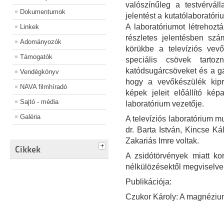
valószínűleg a testvérváll
Dokumentumok
jelentést a kutatólaboratóriu
A laboratóriumot létrehoz
Linkek
részletes jelentésben szá
Adományozók
körükbe a televíziós vev
Támogatók
speciális csövek tarto
katódsugárcsöveket és a gáz
Vendégkönyv
hogy a vevőkészülék kip
NAVA filmhíradó
képek jeleit előállító kép
Sajtó - média
laboratórium vezetője.
Galéria
A televíziós laboratórium m
dr. Barta István, Kincse K
Zakariás Imre voltak.
Cikkek
A zsidótörvények miatt ko
nélkülözésektől megviselve
Publikációja:
Czukor Károly: A magnéziu