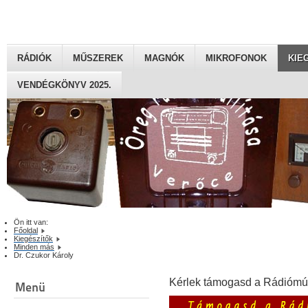
RÁDIÓK
MŰSZEREK
MAGNÓK
MIKROFONOK
KIE
VENDÉGKÖNYV 2025.
Ön itt van:
Főoldal
Kiegészítők
Minden más
Dr. Czukor Károly
Kérlek támogasd a Rádiómú
Menü