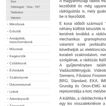
A magyarországi rádiós mű
Sure
kezdődött és még ugyane
Telefongyár - Terta - TRT
rádiógyártás is, mely gyako
Telefunken
be is fejeződött.
Videoton
E korai időből származó 
Mikrofonok
néhány külföldi készülék is
Erősítők
kerülnek továbbá a rádió
Anódpótlók,
mechanikus gramophono
transzformátorok
valamint ezek javításá
Műszerek
követhetjük az elektroncsöv
korabeli szakirodalom, me
Kiegészítők
szolgálnak, a rádiózás fej
Csődobozok
A gyűjteményben talál
Vadásztölténygyár, Videot
Évfordulók
Siemens, Fővárosi Finomme
Szakkönyvek
BRG, Standard, EKA, IMI
Dokumentumok
Grundig és Orion-EMG ké
reprezentálja a kort, melybe
Linkek
A kiállítás, a rádiótechnik
Adományozók
egy kis visszatekintésre 
Támogatók