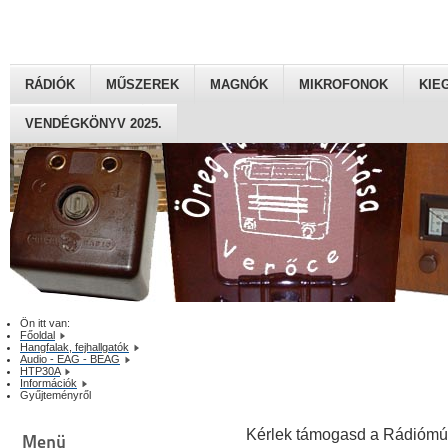
RÁDIÓK
MŰSZEREK
MAGNÓK
MIKROFONOK
KIE
VENDÉGKÖNYV 2025.
Ön itt van:
Főoldal
Hangfalak, fejhallgatók
Audio - EAG - BEAG
HTP30A
Információk
Gyűjteményről
Kérlek támogasd a Rádiómú
Menü