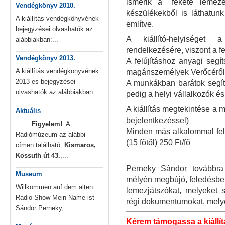
ismerik a "fekete lemez
Vendégkönyv 2010.
készülékekből is láthatun
A kiállítás vendégkönyvének
említve.
bejegyzései olvashatók az
A kiállító-helyiséget 
alábbiakban:...
rendelkezésére, viszont a fe
Vendégkönyv 2013.
A felújításhoz anyagi segít
A kiállítás vendégkönyvének
magánszemélyek Verőcéről,
2013-es bejegyzései
A munkákban barátok segíte
olvashatók az alábbiakban:...
pedig a helyi vállalkozók és a
A kiállítás megtekintése a
Aktuális
bejelentkezéssel)
Figyelem!
A
Minden más alkalommal felnő
Rádiómúzeum az alábbi
(15 főtől) 250 Ft/fő
címen található:
Kismaros,
Kossuth út 43.
,...
Perneky Sándor továbbra
Museum
mélyén megbújó, feledésbe 
Willkommen auf dem alten
lemezjátszókat, melyeket s
Radio-Show Mein Name ist
régi dokumentumokat, mely
Sándor Perneky,...
Kérem támogassa a kiállítá