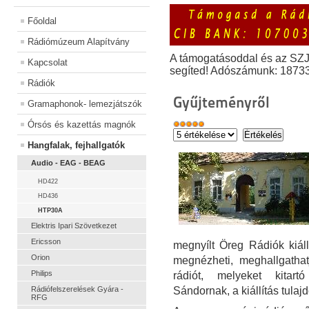
Főoldal
Rádiómúzeum Alapítvány
A támogatásoddal és az SZ
Kapcsolat
segíted! Adószámunk: 1873
Rádiók
Gyűjteményről
Gramaphonok- lemezjátszók
Órsós és kazettás magnók
Hangfalak, fejhallgatók
Audio - EAG - BEAG
HD422
HD436
HTP30A
Elektris Ipari Szövetkezet
Ericsson
megnyílt Öreg Rádiók kiáll
Orion
megnézheti, meghallgath
Philips
rádiót, melyeket kitart
Rádiófelszerelések Gyára -
Sándornak, a kiállítás tula
RFG