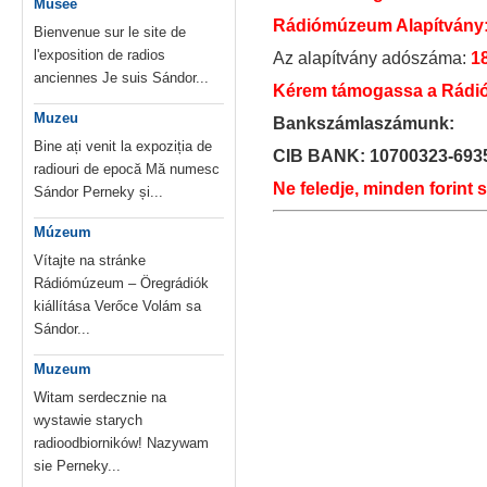
Musée
Rádiómúzeum Alapítvány
Bienvenue sur le site de
l'exposition de radios
Az alapítvány adószáma:
1
anciennes Je suis Sándor...
Kérem támogassa a Rádió
Muzeu
Bankszámlaszámunk:
Bine ați venit la expoziția de
CIB BANK: 10700323-693
radiouri de epocă Mă numesc
Ne feledje, minden forint 
Sándor Perneky și...
Múzeum
Vítajte na stránke
Rádiómúzeum – Öregrádiók
kiállítása Verőce Volám sa
Sándor...
Muzeum
Witam serdecznie na
wystawie starych
radioodbiorników! Nazywam
sie Perneky...