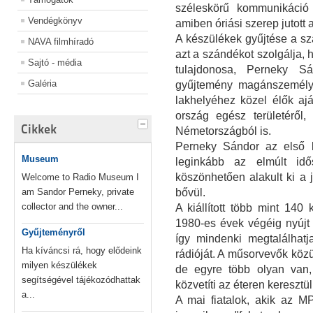
széleskörű kommunikáció
Vendégkönyv
amiben óriási szerep jutott 
A készülékek gyűjtése a sza
NAVA filmhíradó
azt a szándékot szolgálja,
Sajtó - média
tulajdonosa, Perneky S
Galéria
gyűjtemény magánszemélye
lakhelyéhez közel élők ajá
ország egész területéről,
Cikkek
Németországból is.
Perneky Sándor az első k
Museum
leginkább az elmúlt idő
köszönhetően alakult ki a 
Welcome to Radio Museum I
am Sandor Perneky, private
bővül.
collector and the owner...
A kiállított több mint 14
1980-es évek végéig nyújt á
Gyűjteményről
így mindenki megtalálhatj
Ha kíváncsi rá, hogy elődeink
rádióját. A műsorvevők köz
milyen készülékek
de egyre több olyan van
segítségével tájékozódhattak
közvetíti az éteren keresztü
a...
A mai fiatalok, akik az M