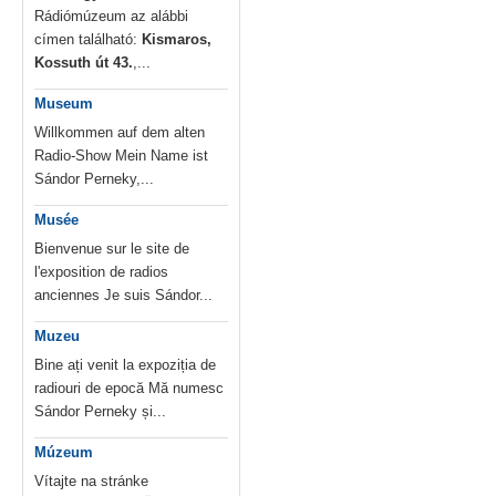
Rádiómúzeum az alábbi
címen található:
Kismaros,
Kossuth út 43.
,...
Museum
Willkommen auf dem alten
Radio-Show Mein Name ist
Sándor Perneky,...
Musée
Bienvenue sur le site de
l'exposition de radios
anciennes Je suis Sándor...
Muzeu
Bine ați venit la expoziția de
radiouri de epocă Mă numesc
Sándor Perneky și...
Múzeum
Vítajte na stránke