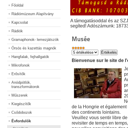
Főoldal
Rádiómúzeum Alapítvány
A támogatásoddal és az SZ
Kapcsolat
segíted! Adószámunk: 1873
Rádiók
Musée
Gramaphonok- lemezjátszók
Órsós és kazettás magnók
Hangfalak, fejhallgatók
Bienvenue sur le site de l
Mikrofonok
J
pr
Erősítők
A
Anódpótlók,
pr
transzformátorok
an
Műszerek
2
No
Kiegészítők
de la Hongrie et égalemen
des continents lointains.
Csődobozok
Veuillez vous sentir libre de 
Évfordulók
revisiter de temps en temps