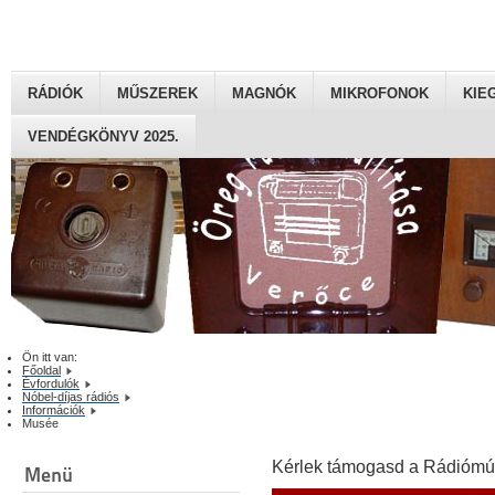
RÁDIÓK
MŰSZEREK
MAGNÓK
MIKROFONOK
KIE
VENDÉGKÖNYV 2025.
Ön itt van:
Főoldal
Évfordulók
Nóbel-díjas rádiós
Információk
Musée
Kérlek támogasd a Rádiómú
Menü