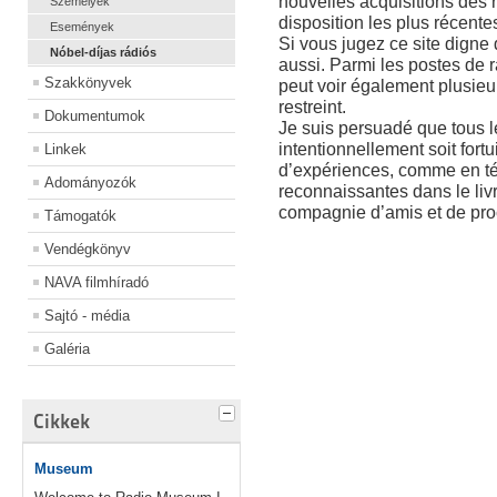
nouvelles acquisitions des r
Személyek
disposition les plus récente
Események
Si vous jugez ce site digne 
Nóbel-díjas rádiós
aussi. Parmi les postes de r
Szakkönyvek
peut voir également plusieu
restreint.
Dokumentumok
Je suis persuadé que tous le
intentionnellement soit fortu
Linkek
d’expériences, comme en t
Adományozók
reconnaissantes dans le livr
compagnie d’amis et de pro
Támogatók
Vendégkönyv
NAVA filmhíradó
Sajtó - média
Galéria
Cikkek
Museum