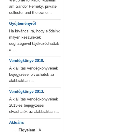
Welcome to Radio Museum I
am Sandor Perneky, private
collector and the owner...
Gyűjteményről
Ha kíváncsi rá, hogy elődeink
milyen készülékek
segítségével tájékozódhattak
a...
Vendégkönyv 2010.
A kiállítás vendégkönyvének
bejegyzései olvashatók az
alábbiakban:...
Vendégkönyv 2013.
A kiállítás vendégkönyvének
2013-es bejegyzései
olvashatók az alábbiakban:...
Aktuális
Figyelem!
A