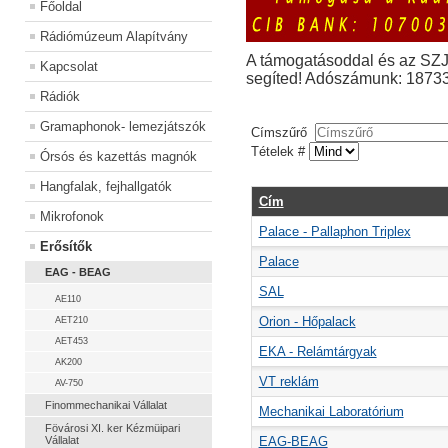
Főoldal
Rádiómúzeum Alapítvány
A támogatásoddal és az SZ
Kapcsolat
segíted! Adószámunk: 1873
Rádiók
Gramaphonok- lemezjátszók
Címszűrő
Tételek #
Órsós és kazettás magnók
Hangfalak, fejhallgatók
Cím
Mikrofonok
Palace - Pallaphon Triplex
Erősítők
Palace
EAG - BEAG
SAL
AE110
Orion - Hőpalack
AET210
AET453
EKA - Relámtárgyak
AK200
VT reklám
AV-750
Finommechanikai Vállalat
Mechanikai Laboratórium
Fövárosi XI. ker Kézmüipari
Vállalat
EAG-BEAG