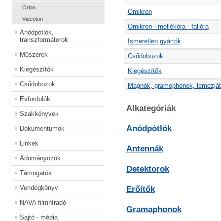
Orion
Omikron
Videoton
Omikron - mellékóra - falióra
Anódpótlók,
transzformátorok
Ismeretlen gyártók
Műszerek
Csődobozok
Kiegészítők
Kiegészítők
Csődobozok
Magnók, gramophonok, lemezjáts
Évfordulók
Alkategóriák
Szakkönyvek
Anódpótlók
Dokumentumok
Linkek
Antennák
Adományozók
Detektorok
Támogatók
Vendégkönyv
Erőítők
NAVA filmhíradó
Gramaphonok
Sajtó - média