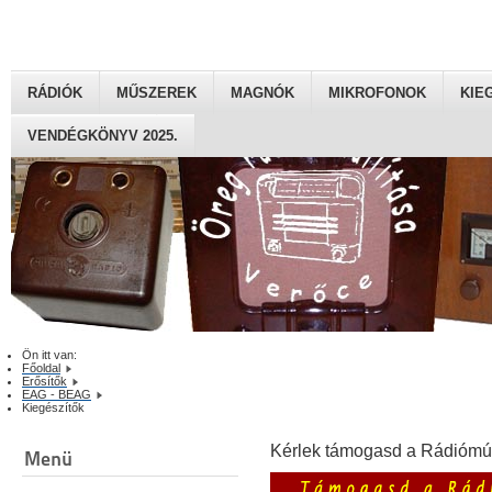
RÁDIÓK
MŰSZEREK
MAGNÓK
MIKROFONOK
KIE
VENDÉGKÖNYV 2025.
Ön itt van:
Főoldal
Erősítők
EAG - BEAG
Kiegészítők
Kérlek támogasd a Rádiómú
Menü