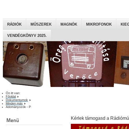
RÁDIÓK
MŰSZEREK
MAGNÓK
MIKROFONOK
KIE
VENDÉGKÖNYV 2025.
Ön itt van:
Főoldal
Dokumentumok
Minden más
Adományozók - P
Kérlek támogasd a Rádiómú
Menü