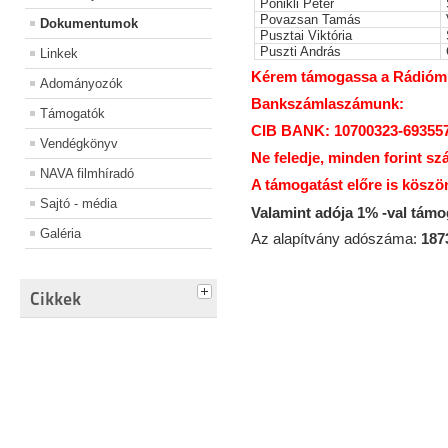
Ponikli Péter
Povazsan Tamás
Dokumentumok
Pusztai Viktória
Puszti András
Linkek
Kérem támogassa a Rádiómúz
Adományozók
Bankszámlaszámunk:
Támogatók
CIB BANK: 10700323-69355
Vendégkönyv
Ne feledje, minden forint sz
NAVA filmhíradó
A támogatást előre is köszö
Sajtó - média
Valamint adója 1% -val tám
Galéria
Az alapítvány adószáma:
187
Cikkek