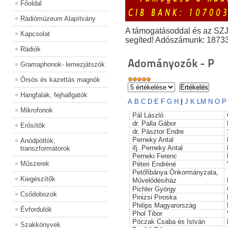
Főoldal
Rádiómúzeum Alapítvány
A támogatásoddal és az SZ
Kapcsolat
segíted! Adószámunk: 1873
Rádiók
Adományozók - P
Gramaphonok- lemezjátszók
Órsós és kazettás magnók
Hangfalak, fejhallgatók
A
B
C
D
E
F
G
H
I
J
K
L
M
N
O
Mikrofonok
Pál László
dr. Palla Gábor
Erősítők
dr. Pásztor Endre
Perneky Antal
Anódpótlók,
ifj. Perneky Antal
transzformátorok
Perneki Ferenc
Műszerek
Péteri Endréné
Petőfibánya Önkormányzata,
Kiegészítők
Művelődésiház
Pichler György
Csődobozok
Pinizsi Piroska
Philips Magyarország
Évfordulók
Phol Tibor
Póczak Csaba és István
Szakkönyvek