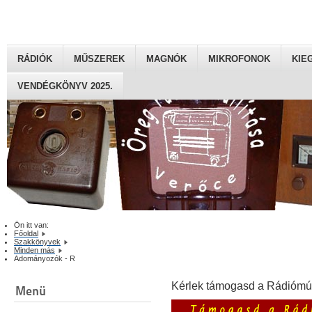
RÁDIÓK
MŰSZEREK
MAGNÓK
MIKROFONOK
KIE
VENDÉGKÖNYV 2025.
Ön itt van:
Főoldal
Szakkönyvek
Minden más
Adományozók - R
Kérlek támogasd a Rádiómú
Menü