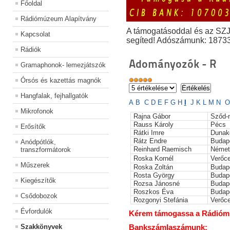
Főoldal
Rádiómúzeum Alapítvány
A támogatásoddal és az SZ
Kapcsolat
segíted! Adószámunk: 1873
Rádiók
Adományozók - R
Gramaphonok- lemezjátszók
Órsós és kazettás magnók
Hangfalak, fejhallgatók
A
B
C
D
E
F
G
H
I
J
K
L
M
N
O
Mikrofonok
Rajna Gábor
Sződ-
Rauss Károly
Pécs
Erősítők
Rátki Imre
Dunak
Rátz Endre
Budap
Anódpótlók,
Reinhard Raemisch
Német
transzformátorok
Roska Kornél
Verőc
Műszerek
Roska Zoltán
Budap
Rosta György
Budap
Kiegészítők
Rozsa Jánosné
Budap
Roszkos Éva
Budap
Csődobozok
Rozgonyi Stefánia
Verőc
Évfordulók
Kérem támogassa a Rádiómúz
Szakkönyvek
Bankszámlaszámunk: