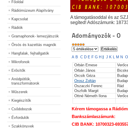
Főoldal
Rádiómúzeum Alapítvány
A támogatásoddal és az SZ
Kapcsolat
segíted! Adószámunk: 1873
Rádiók
Adományozók - O
Gramaphonok- lemezjátszók
Órsós és kazettás magnók
Hangfalak, fejhallgatók
A
B
C
D
E
F
G
H
I
J
K
L
M
N
O
Mikrofonok
Orbán Emese
Verőc
Erősítők
Orbán János
Bicsk
Orcsik Géza
Budap
Anódpótlók,
Orosz Zoltán
Budap
transzformátorok
Oszaczki Ferenc
Rád
Oszfolk Margit
Budap
Műszerek
Ottné Németh Ilona
Verőce
Kiegészítők
Kérem támogassa a Rádiómúz
Csődobozok
Bankszámlaszámunk:
Évfordulók
CIB BANK: 10700323-69355
Szakkönyvek