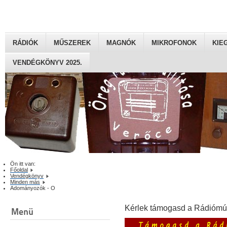
RÁDIÓK
MŰSZEREK
MAGNÓK
MIKROFONOK
KIE
VENDÉGKÖNYV 2025.
Ön itt van:
Főoldal
Vendégkönyv
Minden más
Adományozók - O
Kérlek támogasd a Rádiómú
Menü