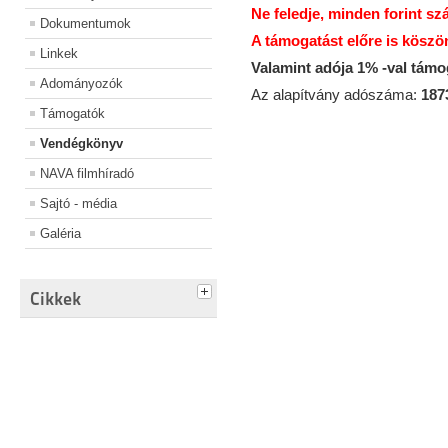
Ne feledje, minden forint sz
Dokumentumok
A támogatást előre is köszö
Linkek
Valamint adója 1% -val tám
Adományozók
Az alapítvány adószáma:
187
Támogatók
Vendégkönyv
NAVA filmhíradó
Sajtó - média
Galéria
Cikkek