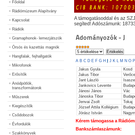
Főoldal
Rádiómúzeum Alapítvány
A támogatásoddal és az SZ
Kapcsolat
segíted! Adószámunk: 1873
Rádiók
Adományozók - J
Gramaphonok- lemezjátszók
Órsós és kazettás magnók
Hangfalak, fejhallgatók
A
B
C
D
E
F
G
H
I
J
K
L
M
N
O
Mikrofonok
Jakus Gyula
Kosd
Erősítők
Jakus Tibor
Verőc
Jant László
Isasze
Anódpótlók,
Jankovics Levente
Budap
transzformátorok
Jánosi János
Vác
Jánoska Tibor
Budap
Műszerek
Jenvai Zsolt
Tokaj
Kiegészítők
József Attila Kollégium
Budap
Jórász István
Nagym
Csődobozok
Kérem támogassa a Rádiómúz
Évfordulók
Bankszámlaszámunk:
Szakkönyvek