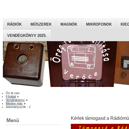
RÁDIÓK
MŰSZEREK
MAGNÓK
MIKROFONOK
KIE
VENDÉGKÖNYV 2025.
Ön itt van:
Főoldal
Vendégkönyv
Minden más
Adományozók - J
Kérlek támogasd a Rádiómú
Menü