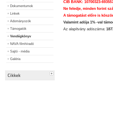
CIB BANK: 10700323-69355
Dokumentumok
Ne feledje, minden forint sz
Linkek
A támogatást előre is köszö
Adományozók
Valamint adója 1% -val tám
Támogatók
Az alapítvány adószáma:
187
Vendégkönyv
NAVA filmhíradó
Sajtó - média
Galéria
Cikkek